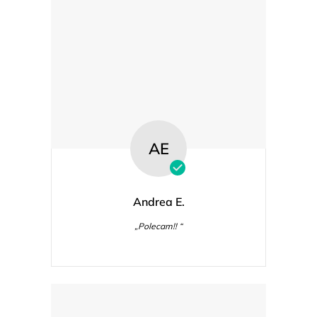
AE
Andrea E.
„Polecam!! “