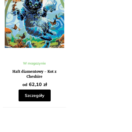
r
t
o
ó
d
w
u
k
t
ó
w
Średnia
W magazynie
ocena
produktu
Haft diamentowy - Kot z
wynosi
Cheshire
5,0
na
62,10 zł
od
5
gwiazdek.
Szczegóły