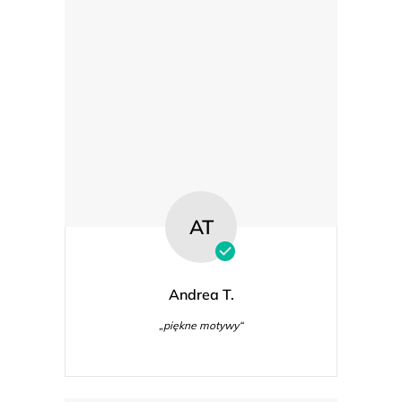
AT
Andrea T.
„piękne motywy“