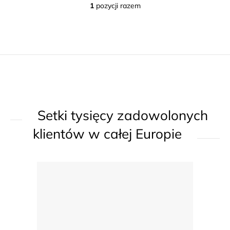
1
pozycji razem
K
o
n
t
r
o
l
k
Setki tysięcy zadowolonych
i
l
klientów w całej Europie
i
s
t
y