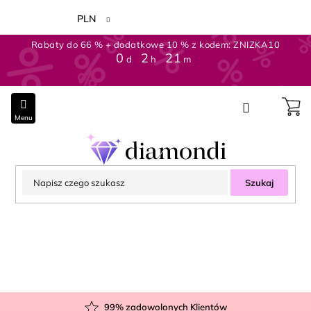
Przejść
do
PLN
treści
Rabaty do 66 % + dodatkowe 10 % z kodem: ZNIZKA10
0
2
21
d
h
m
Szukaj
99
% zadowolonych Klientów