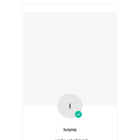
I
Ivana