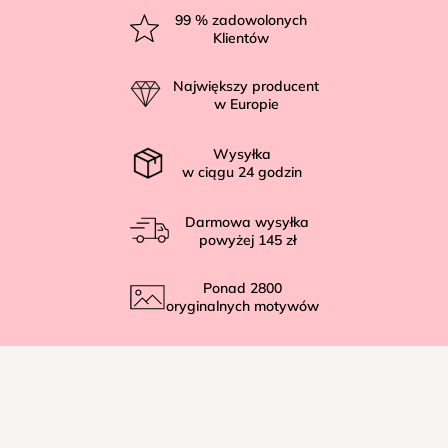
t
99
% zadowolonych
Klientów
o
p
Największy producent
k
w Europie
a
Wysyłka
w ciągu
24
godzin
Darmowa wysyłka
powyżej
145 zł
Ponad
2800
oryginalnych motywów