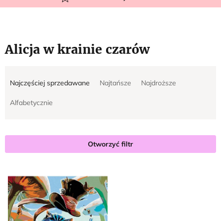
Alicja w krainie czarów
S
L
Najczęściej sprzedawane
Najtańsze
Najdroższe
o
i
r
s
Alfabetycznie
t
t
o
a
w
p
Otworzyć filtr
a
r
n
o
i
d
e
u
p
k