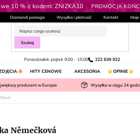
owe 10 % z kodem: ZNIZKA10
PROMOCJA KOŃCZ
Diamondi pomaga
Wysyłka i płatność
Kontakt
Moje
Szukaj
Poniedziałek-piątek 9:00 - 15:00
222 639 922
ZDJĘCIA
HITY CENOWE
AKCESORIA
OPINIE
jwiększy producent w Europie
Wysyłka w ciągu
24
godz
čková
ka Němečková