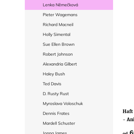
Lenka Němečková
Pieter Wagemans
Richard Macneil
Holly Simental
Sue Ellen Brown
Robert Johnson
Alexandria Gilbert
Haley Bush
Ted Davis
D. Rusty Rust
Myroslava Voloschuk
Haft
Dennis Frates
- An
Mardell Schuster
6
Jonna James
od