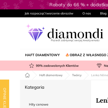
Przejść
Rabaty do 66 % + dodatk
do
treści
Jak rozpocząć tworzenie obrazów
O nas
Blog
HAFT DIAMENTOWY
OBRAZ Z WŁASNEGO 
99
% zadowolonych Klientów
Na
Home
Haft diamentowy
Twórcy
Lenka Něme
P
Pominąć
Kategoria
a
OPINIE KLIENTÓW
kategorie
s
Len
e
Hity cenowe