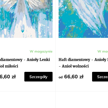
W magazynie
W mag
ia
ktu
 diamentowy - Anioły Lenki
Haft diamentowy - Anioły 
i
oł miłości
- Anioł wolności
dek.
6,60 zł
66,60 zł
Szczegóły
Szcze
od