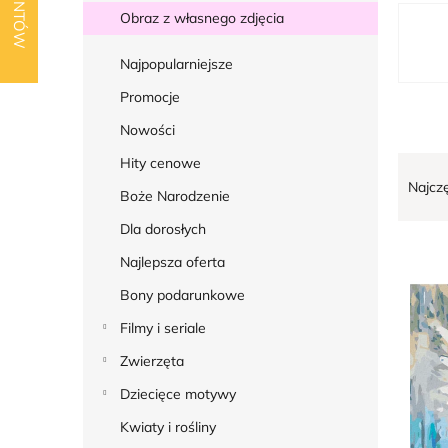
k
L
Obraz z własnego zdjęcia
b
i
o
Najpopularniejsze
s
c
t
Promocje
z
a
Nowości
n
p
S
Hity cenowe
y
r
Najcz
o
Boże Narodzenie
o
r
Dla dorosłych
d
t
Najlepsza oferta
u
o
k
Bony podarunkowe
w
t
Filmy i seriale
a
ó
n
Zwierzęta
w
i
Dziecięce motywy
e
Kwiaty i rośliny
p