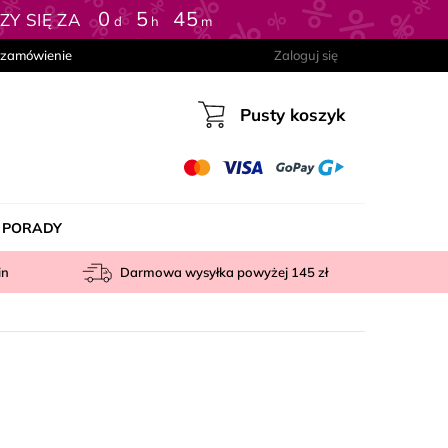
0
:
5
:
44
Y SIĘ ZA
d
h
m
 zamówienie
Zaloguj się
Pusty koszyk
Koszyk
PORADY
in
Darmowa wysyłka powyżej
145 zł