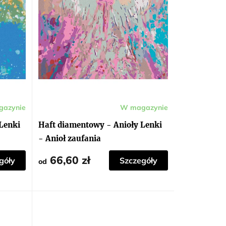
azynie
W magazynie
Lenki
Haft diamentowy - Anioły Lenki
- Anioł zaufania
66,60 zł
góły
Szczegóły
od