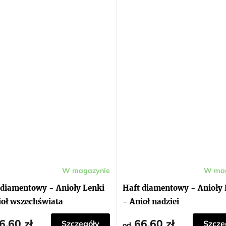
W magazynie
W mag
 diamentowy - Anioły Lenki
Haft diamentowy - Anioły 
ioł wszechświata
- Anioł nadziei
6,60 zł
66,60 zł
Szczegóły
Szcze
od