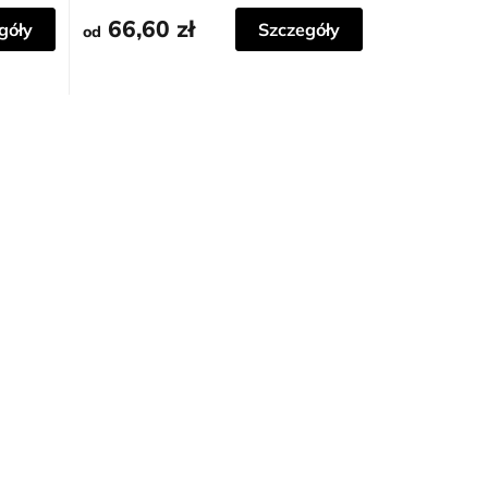
66,60 zł
góły
Szczegóły
od