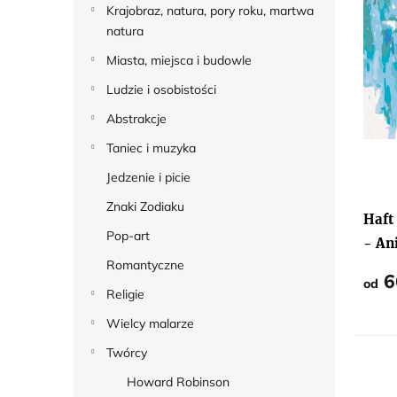
Krajobraz, natura, pory roku, martwa
r
natura
o
Miasta, miejsca i budowle
d
Ludzie i osobistości
u
Abstrakcje
k
t
Taniec i muzyka
ó
Jedzenie i picie
Średn
w
ocena
Znaki Zodiaku
produ
Haft
wynos
Pop-art
5,0
- Ani
na
5
Romantyczne
gwiaz
6
od
Religie
Wielcy malarze
Twórcy
Howard Robinson