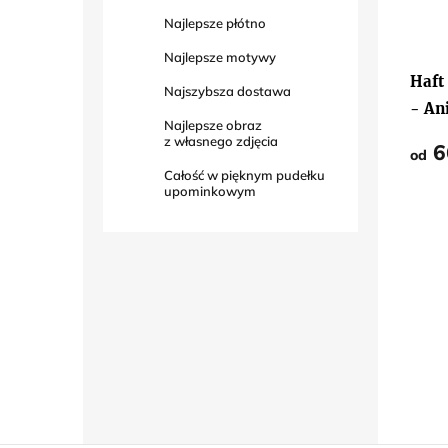
Najlepsze płótno
Średn
Najlepsze motywy
ocena
produ
Haft
wynos
Najszybsza dostawa
5,0
- An
na
Najlepsze obraz
5
z własnego zdjęcia
gwiaz
6
od
Całość w pięknym pudełku
upominkowym