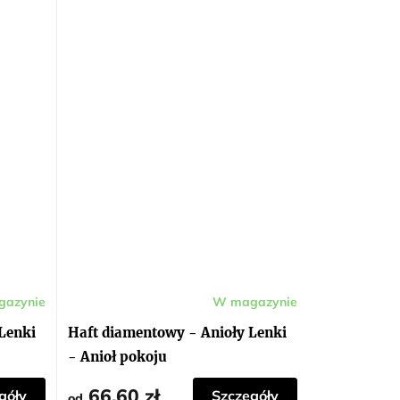
azynie
W magazynie
Lenki
Haft diamentowy - Anioły Lenki
- Anioł pokoju
66,60 zł
góły
Szczegóły
od