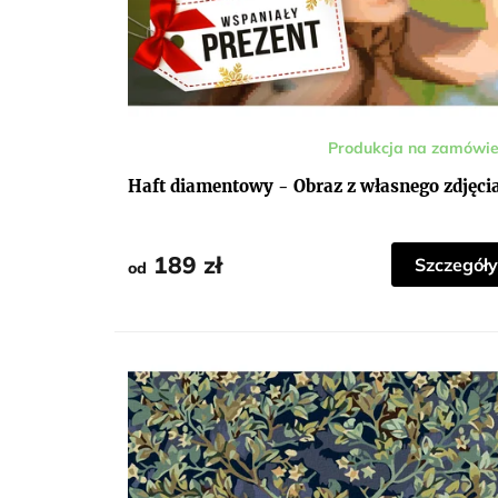
e
n
t
m
Produkcja na zamówie
Średnia
o
ocena
produktu
Haft diamentowy - Obraz z własnego zdjęci
z
wynosi
5,0
na
a
5
gwiazdek.
189 zł
Szczegół
od
i
k
i
d
i
a