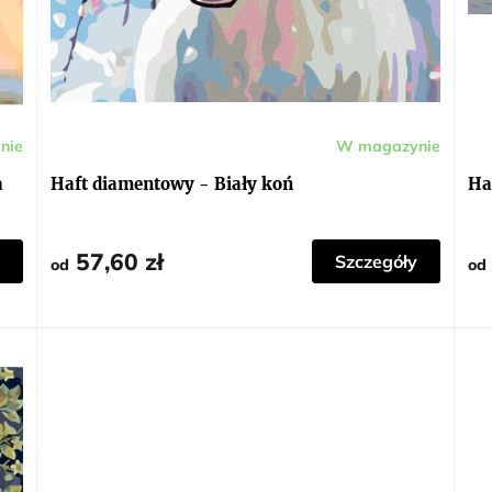
nie
W magazynie
Średnia
ocena
produktu
a
Haft diamentowy - Biały koń
Ha
wynosi
5,0
na
5
gwiazdek.
57,60 zł
y
Szczegóły
od
od