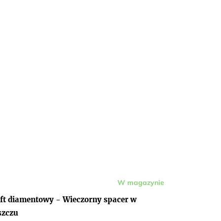
W magazynie
dnia
ena
duktu
ft diamentowy - Wieczorny spacer w
osi
szczu