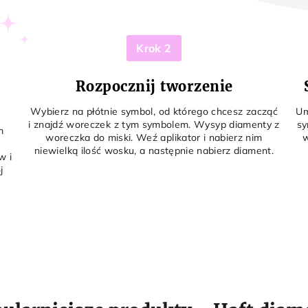
Krok 2
Rozpocznij tworzenie
Wybierz na płótnie symbol, od którego chcesz zacząć
Um
i znajdź woreczek z tym symbolem. Wysyp diamenty z
sy
m
woreczka do miski. Weź aplikator i nabierz nim
w
niewielką ilość wosku, a następnie nabierz diament.
w i
j