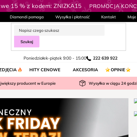
owe 15 % z kodem: ZNIZKA15
PROMOCJA KOŃCZ
Diamondi pomaga
Wysyłka i płatność
Kontakt
Moje
Szukaj
Poniedziałek-piątek 9:00 - 15:00
222 639 922
ZDJĘCIA
HITY CENOWE
AKCESORIA
OPINIE
jwiększy producent w Europie
Wysyłka w ciągu
24
godz