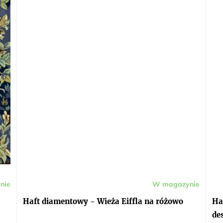
nie
W magazynie
Średnia
Śre
ocena
oc
produktu
pro
Haft diamentowy - Wieża Eiffla na różowo
Ha
wynosi
wyn
5,0
5,0
de
na
na