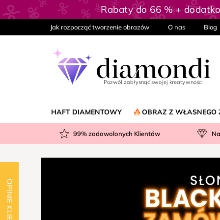
Przejść
Rabaty do 66 % + dodatk
do
treści
Jak rozpocząć tworzenie obrazów
O nas
Blog
HAFT DIAMENTOWY
OBRAZ Z WŁASNEGO 
99
% zadowolonych Klientów
Na
OPINIE KLIENTÓW