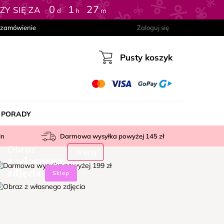
0
:
1
:
27
Y SIĘ ZA
d
h
m
 zamówienie
Zaloguj się
Pusty koszyk
Koszyk
PORADY
in
Darmowa wysyłka powyżej
145 zł
Obraz
Więcej
z własnego
zdjęcia
Sklep