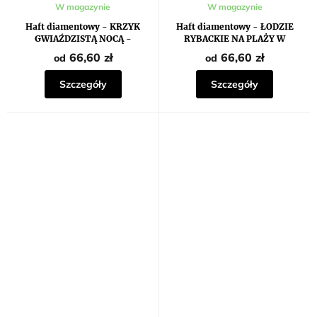
Średnia
W magazynie
W magazynie
ocena
produktu
Haft diamentowy - KRZYK
Haft diamentowy - ŁODZIE
wynosi
GWIAŹDZISTĄ NOCĄ -
RYBACKIE NA PLAŻY W
5,0
INSPIRACJE VAN GOGHIEM
SAINTES-MARIES-DE-LA-MER
na
66,60 zł
66,60 zł
od
od
(VINCENT VAN GOGH)
5
gwiazdek.
Szczegóły
Szczegóły