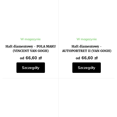
Średnia
W magazynie
W magazynie
ocena
produktu
Haft diamentowy - POLA MAKU
Haft diamentowy -
wynosi
(VINCENT VAN GOGH)
AUTOPORTRET II (VAN GOGH)
5,0
na
66,60 zł
66,60 zł
od
od
5
gwiazdek.
Szczegóły
Szczegóły