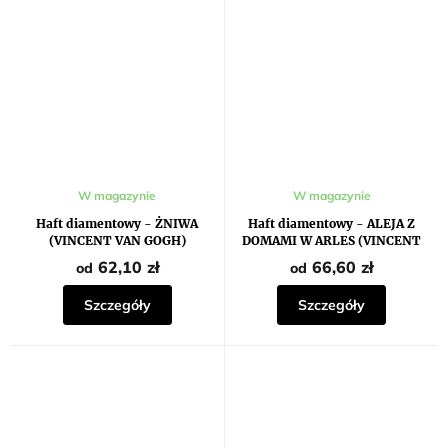
Średnia
W magazynie
W magazynie
ocena
produktu
Haft diamentowy - ŻNIWA
Haft diamentowy - ALEJA Z
wynosi
(VINCENT VAN GOGH)
DOMAMI W ARLES (VINCENT
5,0
VAN GOGH)
na
62,10 zł
66,60 zł
od
od
5
gwiazdek.
Szczegóły
Szczegóły