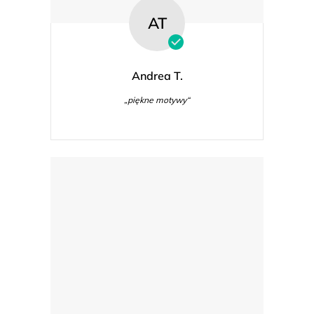
AT
Andrea T.
„piękne motywy“