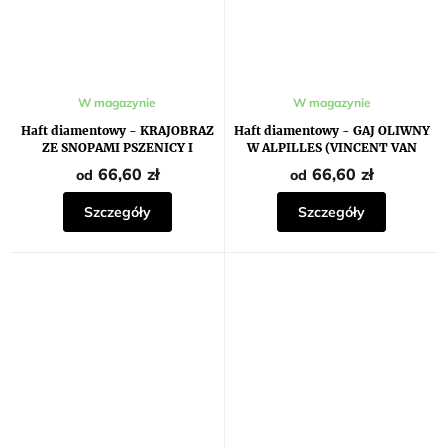
Średnia
W magazynie
W magazynie
ocena
produktu
Haft diamentowy - KRAJOBRAZ
Haft diamentowy - GAJ OLIWNY
wynosi
ZE SNOPAMI PSZENICY I
W ALPILLES (VINCENT VAN
5,0
WSCHODZĄCYM KSIĘŻYCEM
GOGH)
na
66,60 zł
66,60 zł
od
od
(VINCENT VAN GOGH)
5
gwiazdek.
Szczegóły
Szczegóły