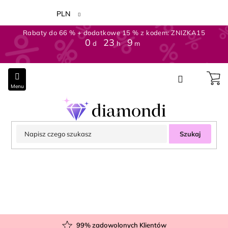
Przejść
do
PLN
treści
Rabaty do 66 % + dodatkowe 15 % z kodem: ZNIZKA15
0
:
23
:
9
d
h
m
Szukaj
99
% zadowolonych Klientów