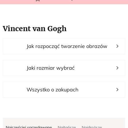
Vincent van Gogh
L
Jak rozpocząć tworzenie obrazów
i
s
t
Jaki rozmiar wybrać
a
p
r
Wszystko o zakupach
o
d
u
S
k
Najczęściej sprzedawane
Najtańsze
Najdroższe