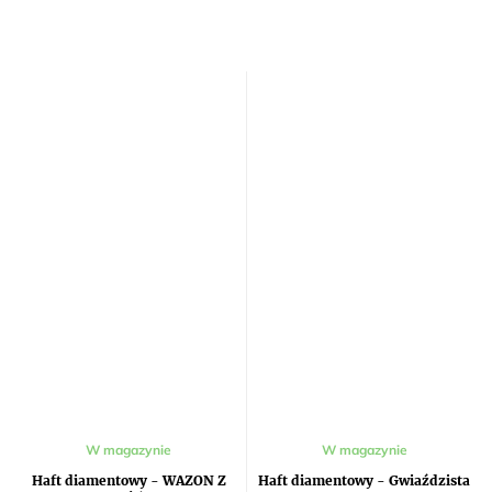
Średnia
W magazynie
W magazynie
ocena
produktu
Haft diamentowy - WAZON Z
Haft diamentowy - Gwiaździsta