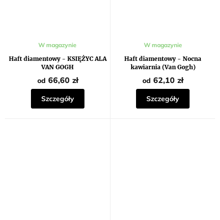
Średnia
W magazynie
W magazynie
ocena
produktu
Haft diamentowy - KSIĘŻYC ALA
Haft diamentowy - Nocna
wynosi
VAN GOGH
kawiarnia (Van Gogh)
5,0
na
66,60 zł
62,10 zł
od
od
5
gwiazdek.
Szczegóły
Szczegóły