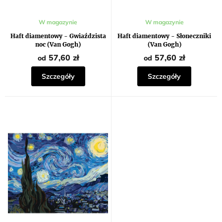
ó
w
Średnia
Średnia
W magazynie
W magazynie
ocena
ocena
produktu
produktu
Haft diamentowy - Gwiaździsta
Haft diamentowy - Słoneczniki
wynosi
wynosi
noc (Van Gogh)
(Van Gogh)
5,0
5,0
na
na
57,60 zł
57,60 zł
od
od
5
5
gwiazdek.
gwiazdek.
Szczegóły
Szczegóły