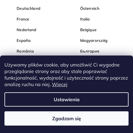
Deutschland
Österreich
France
Italia
Nederland
Belgique
España
Magyarország
România
България
Hrvatska
Slovenija
Używamy plików cookie, aby umożliwić Ci wygodne
przeglądanie strony oraz aby stale poprawiać
funkcjonalność, wydajność i użyteczność strony poprzez
analizę ruchu na niej.
Więcej
Ustawienia
Zgadzam się