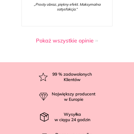
„Prosty obraz, piękny efekt. Maksymalna
satysfakcja.“
Pokaż wszystkie opinie
S
t
99
% zadowolonych
Klientów
o
p
Największy producent
k
w Europie
a
Wysyłka
w ciągu
24
godzin