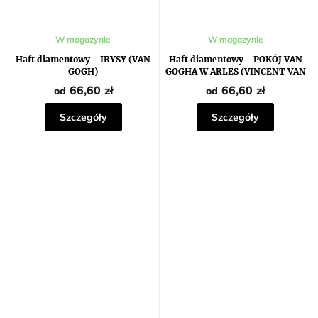
Średnia
W magazynie
W magazynie
ocena
produktu
Haft diamentowy - IRYSY (VAN
Haft diamentowy - POKÓJ VAN
wynosi
GOGH)
GOGHA W ARLES (VINCENT VAN
5,0
GOGH)
na
66,60 zł
66,60 zł
od
od
5
gwiazdek.
Szczegóły
Szczegóły