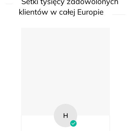
Setki tysięcy zadowolonych
i
s
klientów w całej Europie
t
y
H