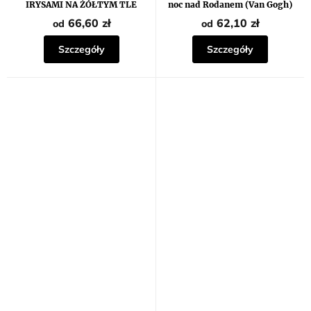
wynosi
IRYSAMI NA ŻÓŁTYM TLE
noc nad Rodanem (Van Gogh)
5,0
(VINCENT VAN GOGH)
na
66,60 zł
62,10 zł
od
od
5
gwiazdek.
Szczegóły
Szczegóły