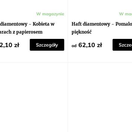
W magazynie
W mag
ia
Średnia
ocena
ktu
produktu
 diamentowy - Kobieta w
Haft diamentowy - Pomal
i
wynosi
5,0
arach z papierosem
piękność
na
5
dek.
gwiazdek.
2,10 zł
62,10 zł
Szczegóły
Szcze
od