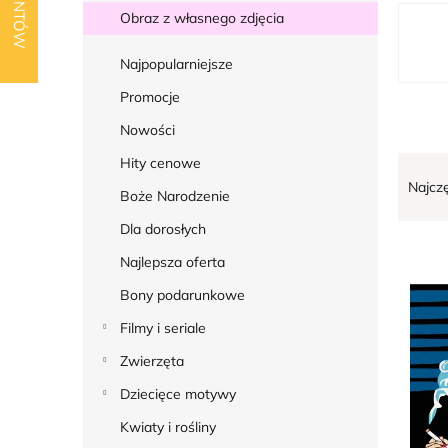
k
L
Obraz z własnego zdjęcia
b
i
o
Najpopularniejsze
s
c
t
Promocje
z
a
Nowości
n
p
S
Hity cenowe
y
r
Najcz
o
Boże Narodzenie
o
r
Dla dorosłych
d
t
Najlepsza oferta
u
o
k
Bony podarunkowe
w
t
Filmy i seriale
a
ó
n
Zwierzęta
w
i
Dziecięce motywy
e
Kwiaty i rośliny
p