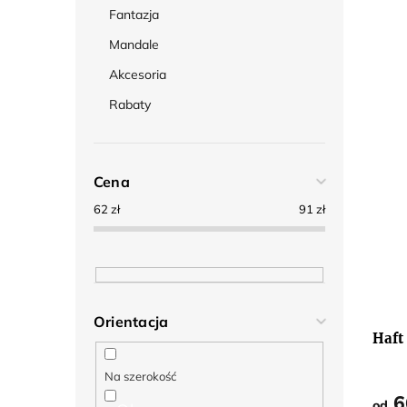
Fantazja
Mandale
Akcesoria
Rabaty
Cena
62
zł
91
zł
Orientacja
Haft
Na szerokość
6
od