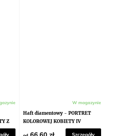
azynie
W magazynie
Haft diamentowy - PORTRET
TY Z
KOLOROWEJ KOBIETY IV
66,60 zł
góły
Szczegóły
od