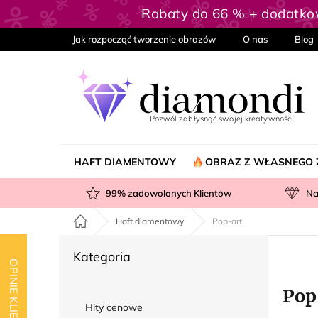
Przejść
Rabaty do 66 % + dodatk
do
treści
Jak rozpocząć tworzenie obrazów
O nas
Blog
HAFT DIAMENTOWY
OBRAZ Z WŁASNEGO 
99
% zadowolonych Klientów
Na
Home
Haft diamentowy
Pop-art
P
Pominąć
Kategoria
a
OPINIE KLIENTÓW
kategorie
s
Pop
e
Hity cenowe