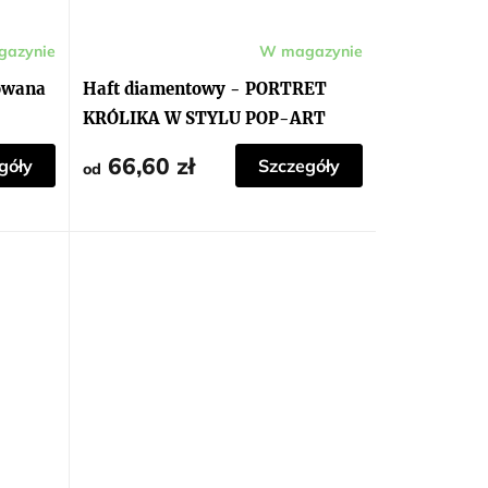
azynie
W magazynie
owana
Haft diamentowy - PORTRET
KRÓLIKA W STYLU POP-ART
66,60 zł
góły
Szczegóły
od