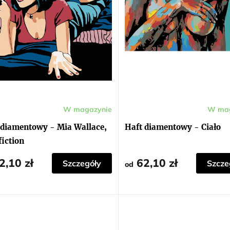
W magazynie
W mag
Średnia
ocena
produktu
 diamentowy - Mia Wallace,
Haft diamentowy - Ciało
wynosi
5,0
fiction
na
5
gwiazdek.
2,10 zł
62,10 zł
Szczegóły
Szcze
od