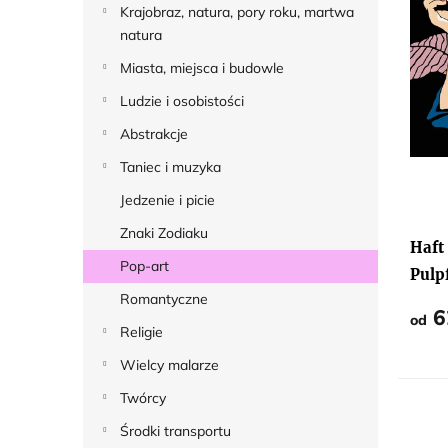
Krajobraz, natura, pory roku, martwa
r
natura
o
Miasta, miejsca i budowle
d
Ludzie i osobistości
u
Abstrakcje
k
t
Taniec i muzyka
ó
Jedzenie i picie
w
Znaki Zodiaku
Haft
Pop-art
Pulp
Romantyczne
6
od
Religie
Wielcy malarze
Twórcy
Środki transportu