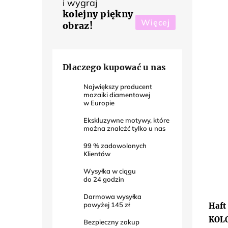
i wygraj
kolejny piękny
Więcej
obraz!
Dlaczego kupować u nas
Największy producent
mozaiki diamentowej
w Europie
Ekskluzywne motywy, które
można znaleźć tylko u nas
99
% zadowolonych
Klientów
Wysyłka w ciągu
do
24
godzin
Średn
ocena
Darmowa wysyłka
produ
powyżej
145 zł
Haft
wynos
5,0
KOL
Bezpieczny zakup
na