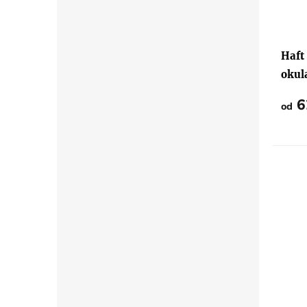
Średn
ocena
produ
Haft
wynos
5,0
okul
na
5
gwiaz
6
od