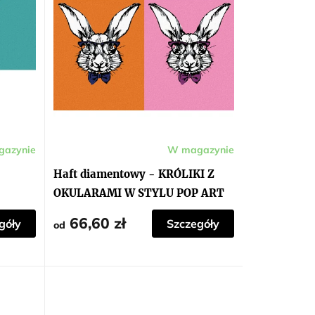
azynie
W magazynie
Haft diamentowy - KRÓLIKI Z
OKULARAMI W STYLU POP ART
66,60 zł
góły
Szczegóły
od