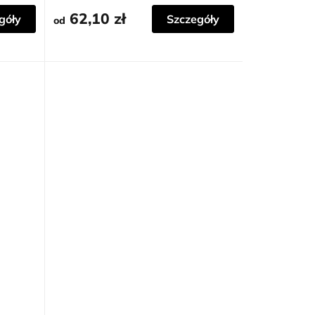
tle
62,10 zł
góły
Szczegóły
od