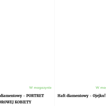
W magazynie
W mag
ia
ktu
 diamentowy - PORTRET
Haft diamentowy - Ojejku!
i
OROWEJ KOBIETY