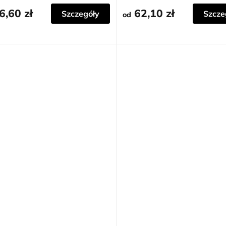
dek.
6,60 zł
62,10 zł
Szczegóły
Szcze
od