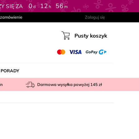
0
:
12
:
56
 SIĘ ZA
d
h
m
 zamówienie
Zaloguj się
Pusty koszyk
Koszyk
PORADY
in
Darmowa wysyłka powyżej
145 zł