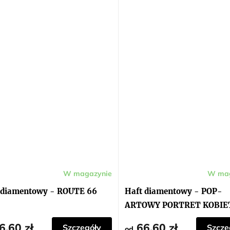
W magazynie
W mag
 diamentowy - ROUTE 66
Haft diamentowy - POP-
ARTOWY PORTRET KOBIE
KWIATAMI
6,60 zł
66,60 zł
Szczegóły
Szcze
od