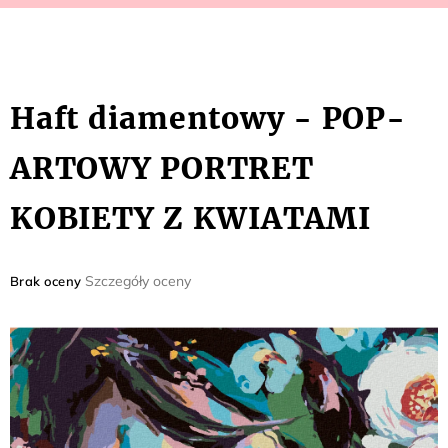
Haft diamentowy - POP-
ARTOWY PORTRET
KOBIETY Z KWIATAMI
Średnia
Szczegóły oceny
Brak oceny
ocena
produktu
wynosi
0,0
na
5
gwiazdek.