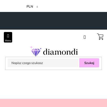
Przejść
do
PLN
treści
Szukaj