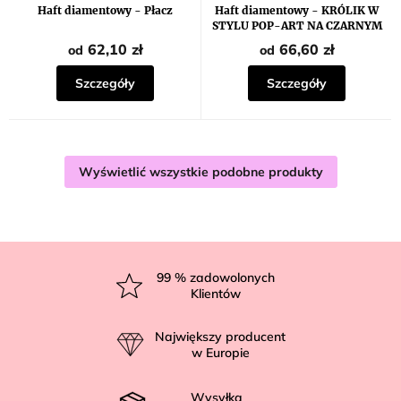
Haft diamentowy - Płacz
Haft diamentowy - KRÓLIK W
STYLU POP-ART NA CZARNYM
TLE
62,10 zł
66,60 zł
od
od
Szczegóły
Szczegóły
Wyświetlić wszystkie podobne produkty
S
t
99
% zadowolonych
Klientów
o
p
Największy producent
k
w Europie
a
Wysyłka