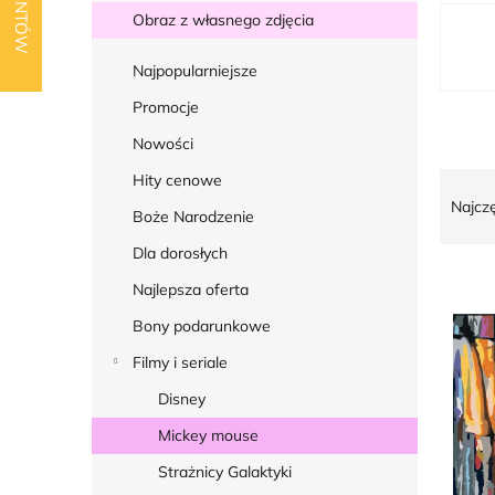
k
L
Obraz z własnego zdjęcia
b
i
o
Najpopularniejsze
s
c
t
Promocje
z
a
Nowości
n
p
S
Hity cenowe
y
r
Najcz
o
Boże Narodzenie
o
r
Dla dorosłych
d
t
Najlepsza oferta
u
o
k
Bony podarunkowe
w
t
Filmy i seriale
a
ó
n
Disney
w
i
Mickey mouse
e
Strażnicy Galaktyki
p