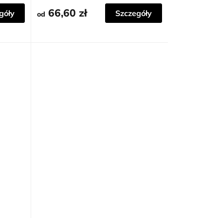
66,60 zł
góły
Szczegóły
od