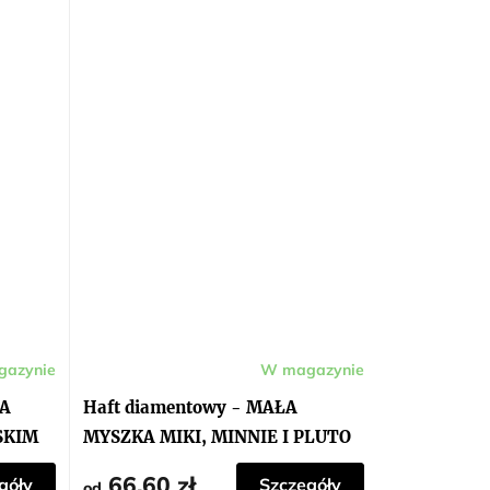
azynie
W magazynie
KA
Haft diamentowy - MAŁA
SKIM
MYSZKA MIKI, MINNIE I PLUTO
66,60 zł
góły
Szczegóły
od