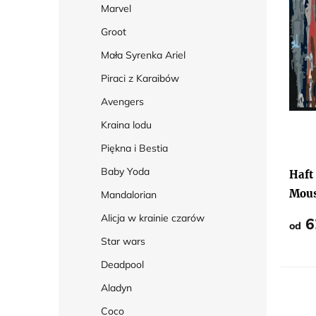
Marvel
r
Groot
o
Mała Syrenka Ariel
d
u
Piraci z Karaibów
k
Avengers
t
Kraina lodu
ó
Piękna i Bestia
Średn
w
ocena
produ
Baby Yoda
Haft
wynos
5,0
Mou
Mandalorian
na
5
Alicja w krainie czarów
gwiaz
6
od
Star wars
Deadpool
Aladyn
Coco