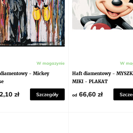
W magazynie
W mag
ia
ktu
 diamentowy - Mickey
Haft diamentowy - MYSZ
i
se
MIKI - PLAKAT
dek.
2,10 zł
66,60 zł
Szczegóły
Szcze
od