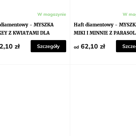
W magazynie
W mag
 diamentowy - MYSZKA
Haft diamentowy - MYSZ
KEY Z KWIATAMI DLA
MIKI I MINNIE Z PARASO
NIE
LIŚCI
2,10 zł
62,10 zł
Szczegóły
Szcze
od