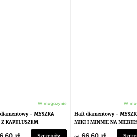
W magazynie
W mag
 diamentowy - MYSZKA
Haft diamentowy - MYSZ
I Z KAPELUSZEM
MIKI I MINNIE NA NIEBIE
RODZIEJA
TLE
6,60 zł
66,60 zł
Szczegóły
Szcze
od