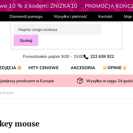
owe 10 % z kodem: ZNIZKA10
PROMOCJA KOŃCZY
Diamondi pomaga
Wysyłka i płatność
Kontakt
Moje
Szukaj
Poniedziałek-piątek 9:00 - 15:00
222 639 922
ZDJĘCIA
HITY CENOWE
AKCESORIA
OPINIE
jwiększy producent w Europie
Wysyłka w ciągu
24
godz
y mouse
key mouse