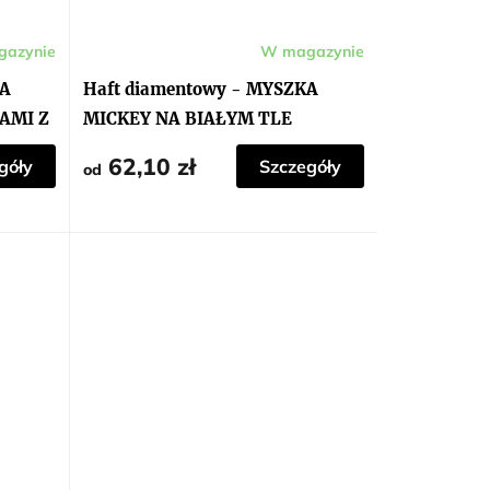
azynie
W magazynie
KA
Haft diamentowy - MYSZKA
LAMI Z
MICKEY NA BIAŁYM TLE
62,10 zł
góły
Szczegóły
od