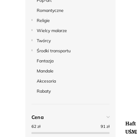
Pop-art
Romantyczne
Religie
Wielcy malarze
Twórcy
Środki transportu
Fantazja
Mandale
Akcesoria
Rabaty
Cena
Haft
62
zł
91
zł
UŚM