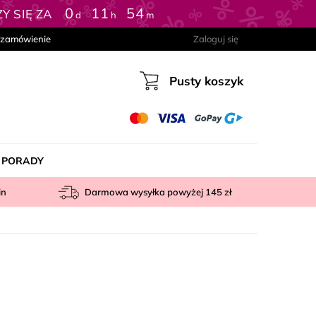
0
:
11
:
54
 SIĘ ZA
d
h
m
 zamówienie
Zaloguj się
Pusty koszyk
Koszyk
PORADY
in
Darmowa wysyłka powyżej
145 zł