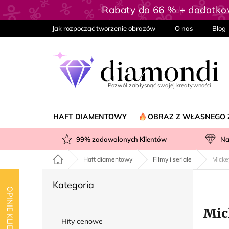
Przejść
Rabaty do 66 % + dodatk
do
treści
Jak rozpocząć tworzenie obrazów
O nas
Blog
HAFT DIAMENTOWY
OBRAZ Z WŁASNEGO 
99
% zadowolonych Klientów
Na
Home
Haft diamentowy
Filmy i seriale
Micke
P
Pominąć
Kategoria
a
OPINIE KLIENTÓW
kategorie
s
Mic
e
Hity cenowe