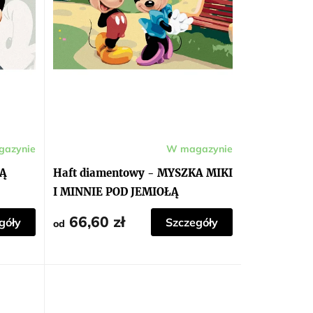
azynie
W magazynie
KĄ
Haft diamentowy - MYSZKA MIKI
I MINNIE POD JEMIOŁĄ
66,60 zł
góły
Szczegóły
od