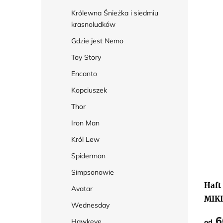
Królewna Śnieżka i siedmiu
krasnoludków
Gdzie jest Nemo
Toy Story
Encanto
Kopciuszek
Thor
Iron Man
Król Lew
Spiderman
Simpsonowie
Haft
Avatar
MIK
Wednesday
CZA
6
Hawkeye
od