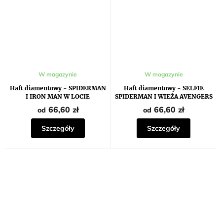
W magazynie
W magazynie
Haft diamentowy - SPIDERMAN
Haft diamentowy - SELFIE
I IRON MAN W LOCIE
SPIDERMAN I WIEŻA AVENGERS
66,60 zł
66,60 zł
od
od
Szczegóły
Szczegóły