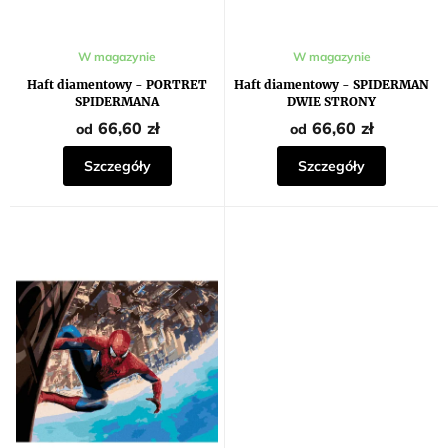
ó
w
W magazynie
W magazynie
Haft diamentowy - PORTRET
Haft diamentowy - SPIDERMAN
SPIDERMANA
DWIE STRONY
66,60 zł
66,60 zł
od
od
Szczegóły
Szczegóły