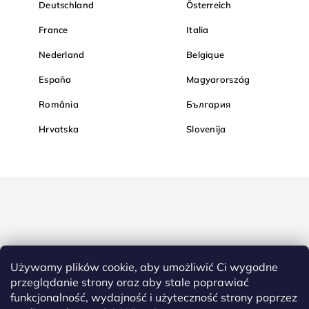
Deutschland
Österreich
France
Italia
Nederland
Belgique
España
Magyarország
România
България
Hrvatska
Slovenija
Używamy plików cookie, aby umożliwić Ci wygodne
przeglądanie strony oraz aby stale poprawiać
funkcjonalność, wydajność i użyteczność strony poprzez
Kupuj bezpiecznie w Diamondi. Dzięki protokołowi HTTPS Twoje