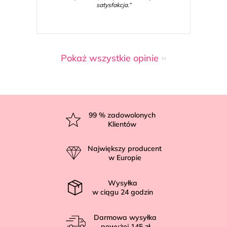
satysfakcja.“
Pokaż wszystkie opinie
S
t
99
% zadowolonych
Klientów
o
p
Największy producent
k
w Europie
a
Wysyłka
w ciągu
24
godzin
Darmowa wysyłka
powyżej
145 zł