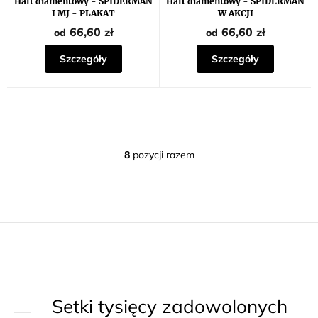
Haft diamentowy - SPIDERMAN
Haft diamentowy - SPIDERMAN
I MJ - PLAKAT
W AKCJI
66,60 zł
66,60 zł
od
od
Szczegóły
Szczegóły
8
pozycji razem
K
o
n
t
r
o
l
k
Setki tysięcy zadowolonych
i