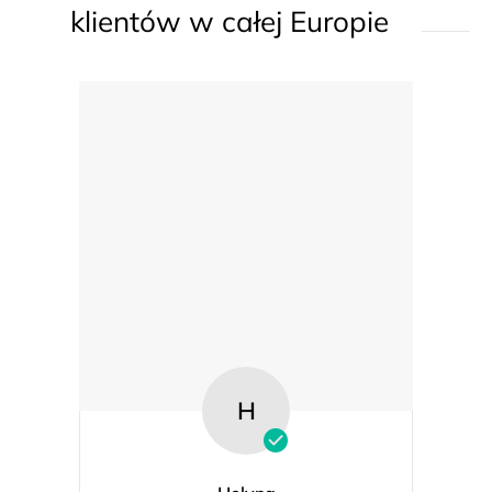
l
klientów w całej Europie
i
s
t
y
H