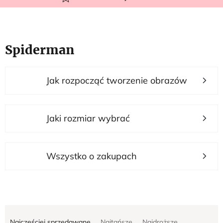
Spiderman
L
Jak rozpocząć tworzenie obrazów
i
s
t
Jaki rozmiar wybrać
a
p
r
Wszystko o zakupach
o
d
u
S
k
Najczęściej sprzedawane
Najtańsze
Najdroższe