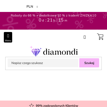
Przejść
do
PLN
treści
Rabaty do 66 % + dodatkowe 10 % z kodem: ZNIZKA10
0
21
15
d
h
m
Szukaj
99
% zadowolonych Klientów