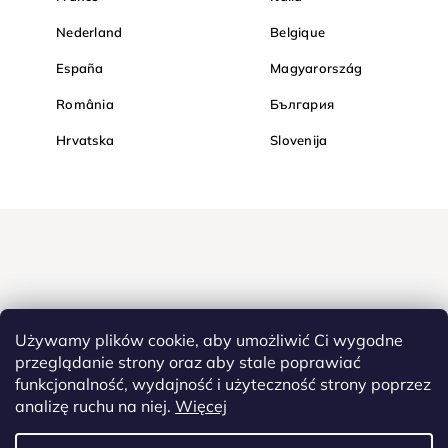
Nederland
Belgique
España
Magyarország
România
България
Hrvatska
Slovenija
Używamy plików cookie, aby umożliwić Ci wygodne
przeglądanie strony oraz aby stale poprawiać
funkcjonalność, wydajność i użyteczność strony poprzez
Kupuj bezpiecznie w Diamondi. Dzięki protokołowi HTTPS Twoje
analizę ruchu na niej.
Więcej
poufne dane są całkowicie bezpieczne - wszystkie informacje
pomiędzy przeglądarką a serwerem są przesyłane w zaszyfrowanej
postaci.