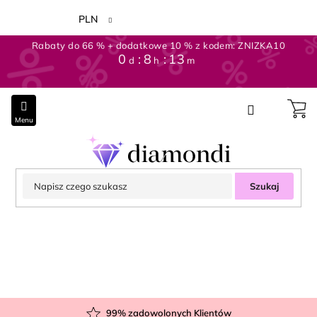
Przejść
do
PLN
treści
Rabaty do 66 % + dodatkowe 10 % z kodem: ZNIZKA10
0
8
13
d
h
m
Szukaj
99
% zadowolonych Klientów