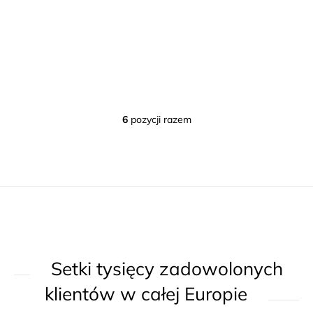
6
pozycji razem
K
o
n
t
r
o
l
k
Setki tysięcy zadowolonych
i
l
klientów w całej Europie
i