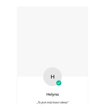
s
t
y
H
Helyna
„To jest mój trzeci obraz“