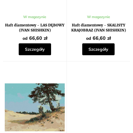
ó
w
W magazynie
W magazynie
Haft diamentowy - LAS DĘBOWY
Haft diamentowy - SKALISTY
(IVAN SHISHKIN)
KRAJOBRAZ (IVAN SHISHKIN)
66,60 zł
66,60 zł
od
od
Szczegóły
Szczegóły