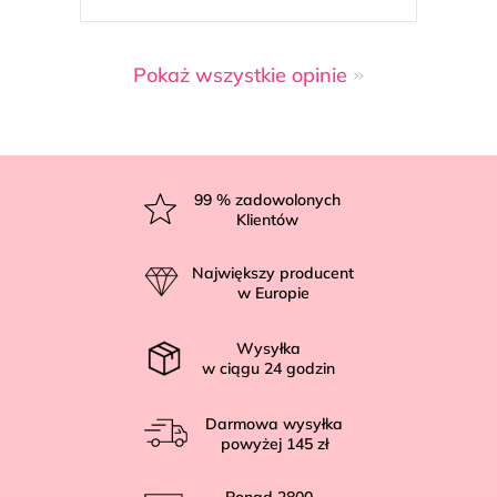
Pokaż wszystkie opinie
S
t
99
% zadowolonych
Klientów
o
p
Największy producent
k
w Europie
a
Wysyłka
w ciągu
24
godzin
Darmowa wysyłka
powyżej
145 zł
Ponad
2800