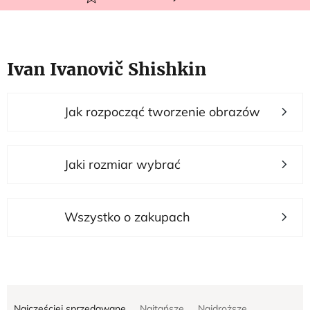
Ivan Ivanovič Shishkin
L
Jak rozpocząć tworzenie obrazów
i
s
t
Jaki rozmiar wybrać
a
p
r
Wszystko o zakupach
o
d
u
S
k
Najczęściej sprzedawane
Najtańsze
Najdroższe