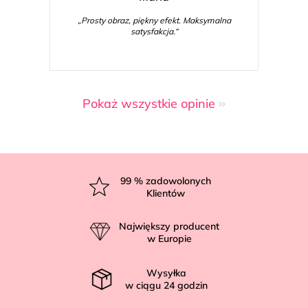
„Prosty obraz, piękny efekt. Maksymalna
satysfakcja.“
Pokaż wszystkie opinie
S
t
99
% zadowolonych
Klientów
o
p
Największy producent
k
w Europie
a
Wysyłka
w ciągu
24
godzin