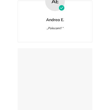
AE
Andrea E.
„Polecam!! “