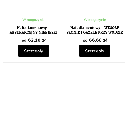
W magazynie
W magazynie
Haft diamentowy -
Haft diamentowy - WESOŁE
ABSTRAKCYJNY NIEBIESKI
SŁONIE I GAZELE PRZY WODZIE
SŁOŃ
(HOWARD ROBINSON)
62,10 zł
66,60 zł
od
od
Szczegóły
Szczegóły