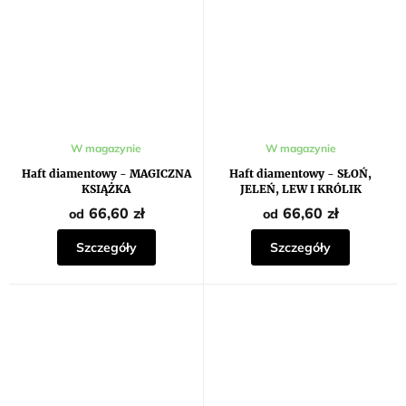
W magazynie
W magazynie
Haft diamentowy - MAGICZNA
Haft diamentowy - SŁOŃ,
KSIĄŻKA
JELEŃ, LEW I KRÓLIK
66,60 zł
66,60 zł
od
od
Szczegóły
Szczegóły