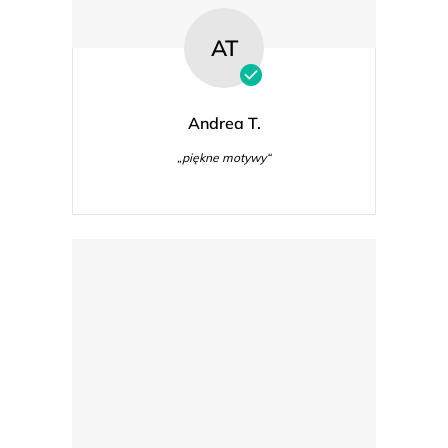
AT
Andrea T.
„piękne motywy“