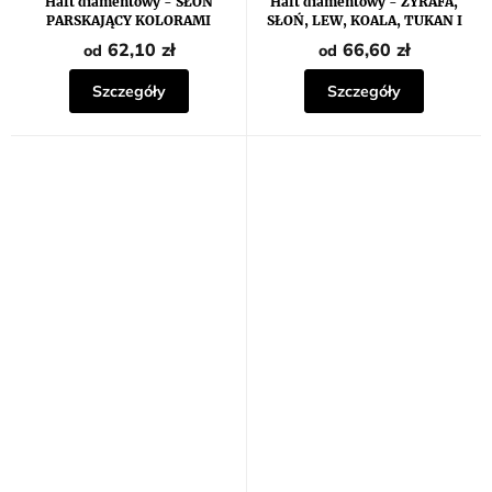
Haft diamentowy - SŁOŃ
Haft diamentowy - ŻYRAFA,
PARSKAJĄCY KOLORAMI
SŁOŃ, LEW, KOALA, TUKAN I
INNE ZWIERZĘTA
62,10 zł
66,60 zł
od
od
Szczegóły
Szczegóły