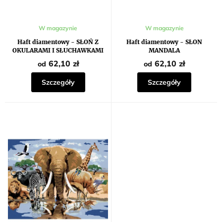
ó
w
W magazynie
W magazynie
Haft diamentowy - SŁOŃ Z
Haft diamentowy - SŁON
OKULARAMI I SŁUCHAWKAMI
MANDALA
62,10 zł
62,10 zł
od
od
Szczegóły
Szczegóły