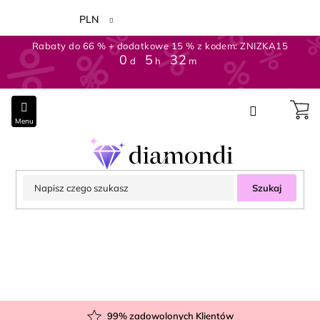
Przejść
do
PLN
treści
Rabaty do 66 % + dodatkowe 15 % z kodem: ZNIZKA15
0
:
5
:
32
d
h
m
Szukaj
99
% zadowolonych Klientów