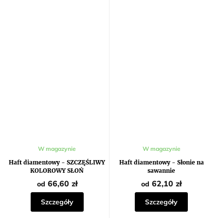
W magazynie
W magazynie
Haft diamentowy - SZCZĘŚLIWY
Haft diamentowy - Słonie na
KOLOROWY SŁOŃ
sawannie
66,60 zł
62,10 zł
od
od
Szczegóły
Szczegóły