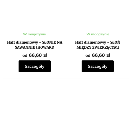
W magazynie
W magazynie
Haft diamentowy - SŁONIE NA
Haft diamentowy - SŁOŃ
SAWANNIE (HOWARD
MIĘDZY ZWIERZĘCYMI
ROBINSON)
PRZYJACIÓŁMI (HOWARD
66,60 zł
66,60 zł
od
od
ROBINSON)
Szczegóły
Szczegóły