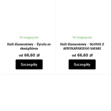
W magazynie
W magazynie
Haft diamentowy - Żyrafa ze
Haft diamentowy - SŁONIE Z
słoniątkiem
AFRYKAŃSKIEGO SAFARI
66,60 zł
66,60 zł
od
od
Szczegóły
Szczegóły