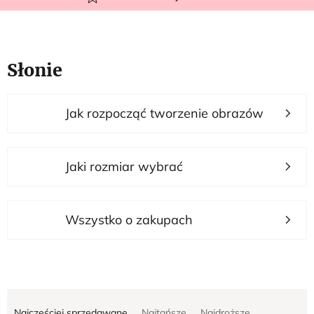
Słonie
L
Jak rozpocząć tworzenie obrazów
i
s
t
Jaki rozmiar wybrać
a
p
r
Wszystko o zakupach
o
d
u
S
k
Najczęściej sprzedawane
Najtańsze
Najdroższe