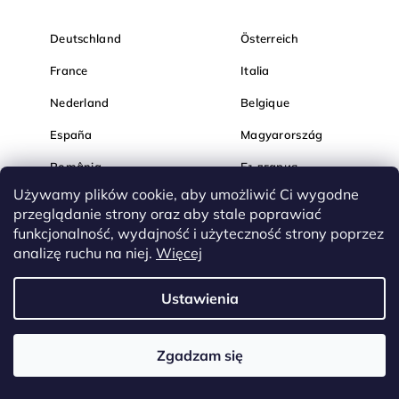
Deutschland
Österreich
France
Italia
Nederland
Belgique
España
Magyarország
România
България
Używamy plików cookie, aby umożliwić Ci wygodne
Hrvatska
Slovenija
przeglądanie strony oraz aby stale poprawiać
funkcjonalność, wydajność i użyteczność strony poprzez
analizę ruchu na niej.
Więcej
Ustawienia
Zgadzam się