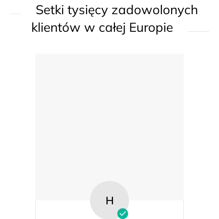
Setki tysięcy zadowolonych
i
s
klientów w całej Europie
t
y
H