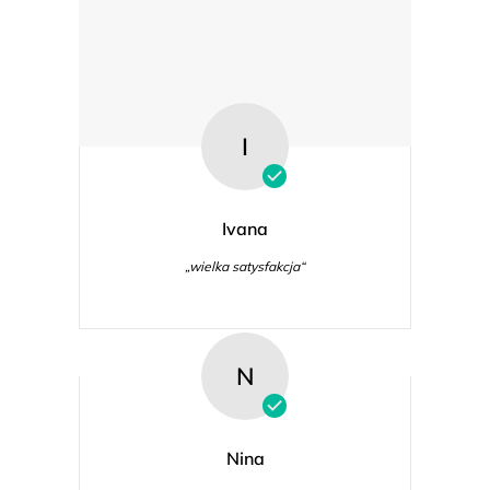
I
Ivana
„wielka satysfakcja“
N
Nina