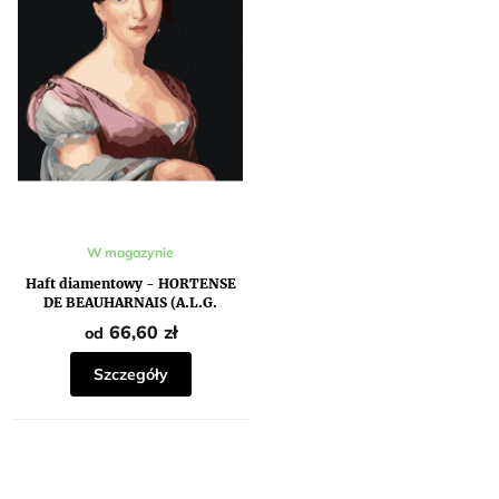
r
t
o
ó
d
w
u
k
t
ó
w
W magazynie
Haft diamentowy - HORTENSE
DE BEAUHARNAIS (A.L.G.
TRIOSON)
66,60 zł
od
Szczegóły