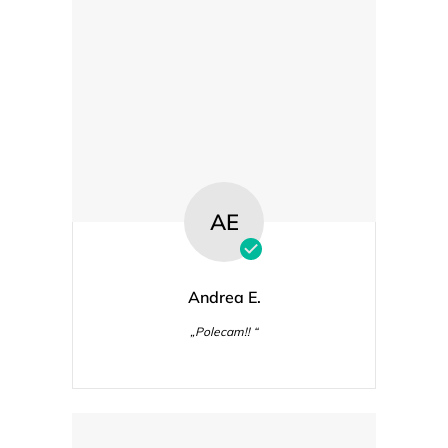
AE
Andrea E.
„Polecam!! “