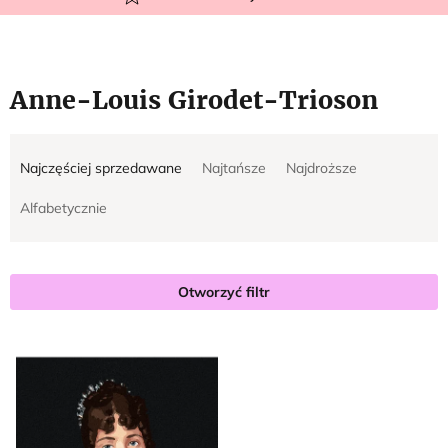
Anne-Louis Girodet-Trioson
S
L
Najczęściej sprzedawane
Najtańsze
Najdroższe
o
i
r
s
Alfabetycznie
t
t
o
a
w
p
Otworzyć filtr
a
r
n
o
i
d
e
u
p
k