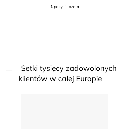
1
pozycji razem
K
o
n
t
r
o
l
k
Setki tysięcy zadowolonych
i
l
klientów w całej Europie
i
s
t
y