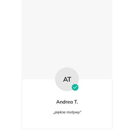
AT
Andrea T.
„piękne motywy“