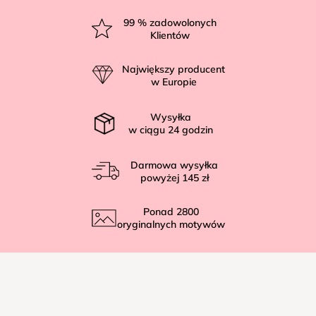
S
t
99
% zadowolonych
Klientów
o
p
Największy producent
k
w Europie
a
Wysyłka
w ciągu
24
godzin
Darmowa wysyłka
powyżej
145 zł
Ponad
2800
oryginalnych motywów