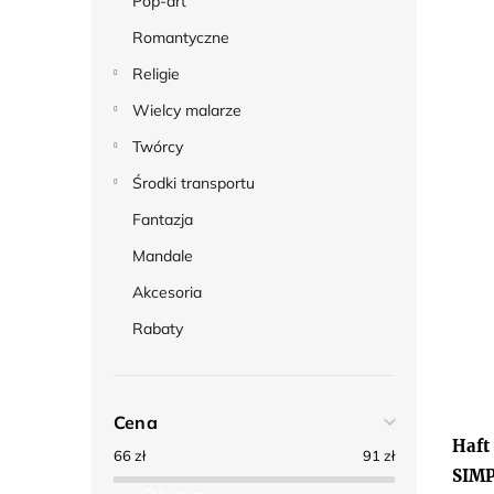
Pop-art
Romantyczne
Religie
Wielcy malarze
Twórcy
Środki transportu
Fantazja
Mandale
Akcesoria
Rabaty
Cena
Haft
66
zł
91
zł
SIM