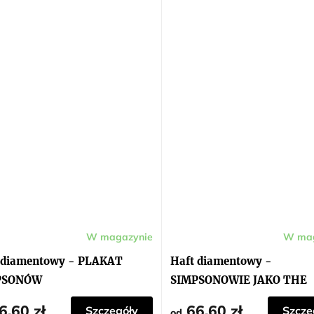
W magazynie
W mag
 diamentowy - PLAKAT
Haft diamentowy -
PSONÓW
SIMPSONOWIE JAKO THE
BEATLES
6,60 zł
66,60 zł
Szczegóły
Szcze
od