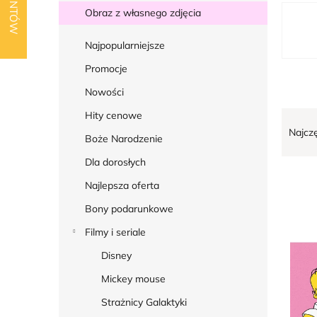
k
L
Obraz z własnego zdjęcia
b
i
o
Najpopularniejsze
s
c
t
Promocje
z
a
Nowości
n
p
S
Hity cenowe
y
r
Najcz
o
Boże Narodzenie
o
r
Dla dorosłych
d
t
Najlepsza oferta
u
o
k
Bony podarunkowe
w
t
Filmy i seriale
a
ó
n
Disney
w
i
Mickey mouse
e
Strażnicy Galaktyki
p