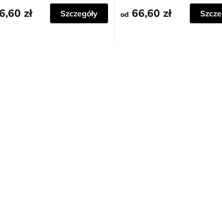
ORZENIE ADAMA
TLE
6,60 zł
66,60 zł
Szczegóły
Szcze
od
K
o
n
t
r
o
l
k
i
l
i