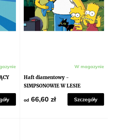
azynie
W magazynie
ZĄCY
Haft diamentowy -
SIMPSONOWIE W LESIE
66,60 zł
góły
Szczegóły
od