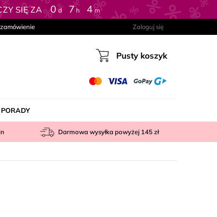
0
:
7
:
4
ZY SIĘ ZA
d
h
m
 zamówienie
Zaloguj się
Pusty koszyk
Koszyk
PORADY
in
Darmowa wysyłka powyżej
145 zł