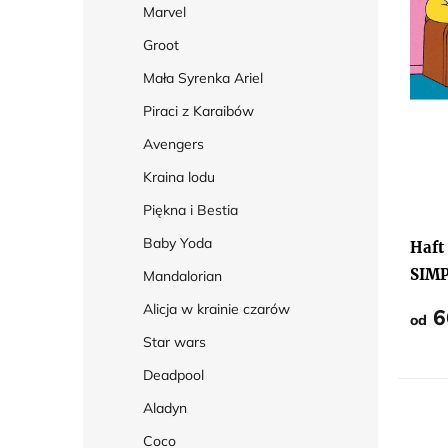
Marvel
r
Groot
o
Mała Syrenka Ariel
d
u
Piraci z Karaibów
k
Avengers
t
Kraina lodu
ó
Piękna i Bestia
w
Baby Yoda
Haft
SIM
Mandalorian
Alicja w krainie czarów
6
od
Star wars
Deadpool
Aladyn
Coco