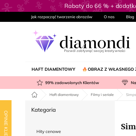
Przejść
Rabaty do 66 % + dodat
do
treści
Jak rozpocząć tworzenie obrazów
O nas
Blog
HAFT DIAMENTOWY
OBRAZ Z WŁASNEGO 
99
% zadowolonych Klientów
Na
Home
Haft diamentowy
Filmy i seriale
Simp
P
Pominąć
Kategoria
a
OPINIE KLIENTÓW
kategorie
s
Sim
e
Hity cenowe