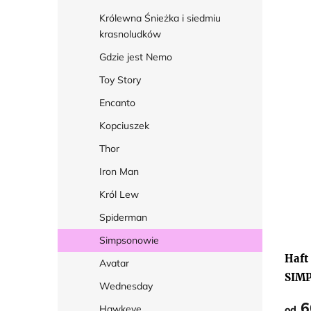
Królewna Śnieżka i siedmiu
krasnoludków
Gdzie jest Nemo
Toy Story
Encanto
Kopciuszek
Thor
Iron Man
Król Lew
Spiderman
Simpsonowie
Haft
Avatar
SIM
Wednesday
6
Hawkeye
od