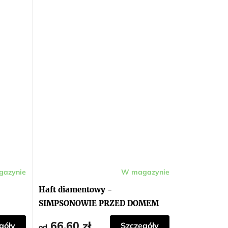
azynie
W magazynie
Haft diamentowy -
SIMPSONOWIE PRZED DOMEM
66,60 zł
góły
Szczegóły
od