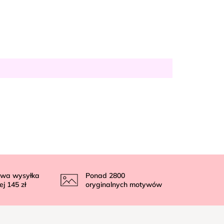
wa wysyłka
Ponad
2800
ej
145 zł
oryginalnych motywów