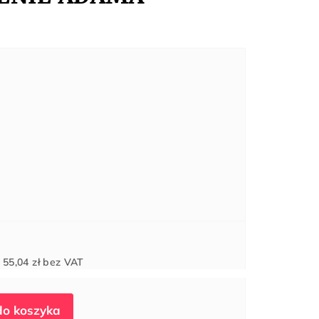
Cena
d
55,04 zł
bez VAT
jednostkowa: