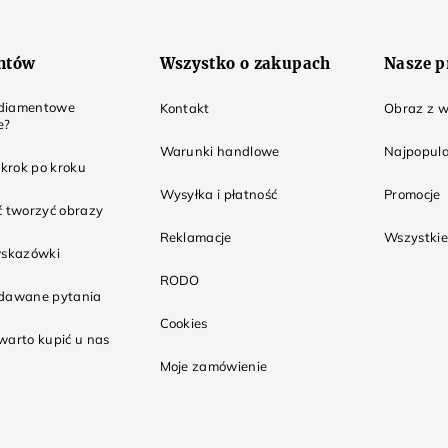
entów
Wszystko o zakupach
Nasze p
t diamentowe
Kontakt
Obraz z w
e?
Warunki handlowe
Najpopula
 krok po kroku
Wysyłka i płatność
Promocje
ć tworzyć obrazy
Reklamacje
Wszystkie
wskazówki
RODO
adawane pytania
Cookies
warto kupić u nas
Moje zamówienie