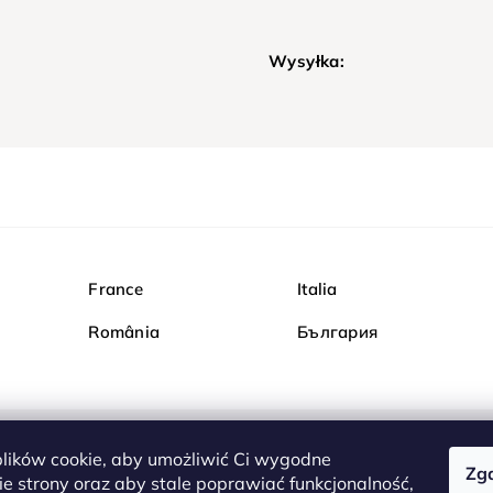
Wysyłka:
France
Italia
România
България
ików cookie, aby umożliwić Ci wygodne
Zg
Kupuj bezpiecznie w Dia
e strony oraz aby stale poprawiać funkcjonalność,