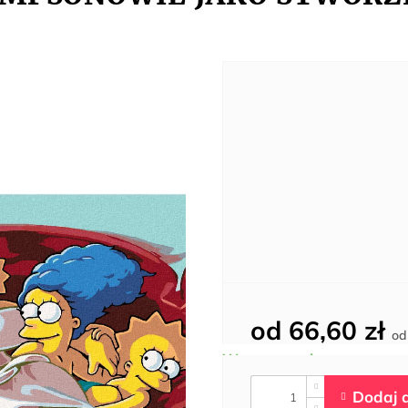
od
66,60 zł
o