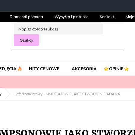
Diamondi pomaga
Wysyłka i płatność
Kontakt
Moje
Szukaj
ZDJĘCIA
HITY CENOWE
AKCESORIA
OPINIE
y
Haft diamentowy - SIMPSONOWIE JAKO STWORZENIE ADAMA
 SIMPSONOWIE JAKO STWOR