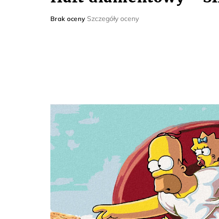
Średnia
Szczegóły oceny
Brak oceny
ocena
produktu
wynosi
0,0
na
5
gwiazdek.