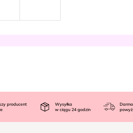
szy producent
Wysyłka
Darmo
ie
w ciągu
24
godzin
powyż