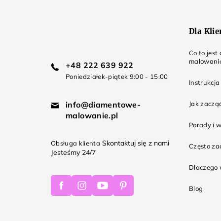
a
Dla Kli
Co to jes
malowani
+48 222 639 922
Poniedziałek-piątek 9:00 - 15:00
Instrukcja
info@diamentowe-
Jak zaczą
malowanie.pl
Porady i 
Skontaktuj się z nami
Obsługa klienta
Często z
Jesteśmy 24/7
Dlaczego 
Facebook
Instagram
Youtube
Pinterest
Blog