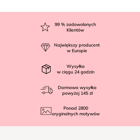
S
t
99
% zadowolonych
Klientów
o
p
Największy producent
k
w Europie
a
Wysyłka
w ciągu
24
godzin
Darmowa wysyłka
powyżej
145 zł
Ponad
2800
oryginalnych motywów