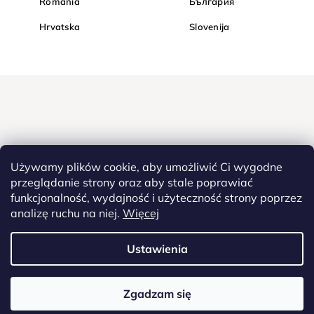
România
България
Hrvatska
Slovenija
Używamy plików cookie, aby umożliwić Ci wygodne
przeglądanie strony oraz aby stale poprawiać
funkcjonalność, wydajność i użyteczność strony poprzez
Kupuj bezpiecznie w Diamondi. Dzięki protokołowi HTTPS Twoje
analizę ruchu na niej.
Więcej
poufne dane są całkowicie bezpieczne - wszystkie informacje
pomiędzy przeglądarką a serwerem są przesyłane w zaszyfrowanej
postaci.
Ustawienia
Copyright
2022 - 2026
Diamondi. Wszelkie prawa zastrzeżone. |
Zgadzam się
Diamentowe malowanie, Westlogic - FROGMAN - ID 22074, ul. Stawowa
91, 43-400 Cieszyn