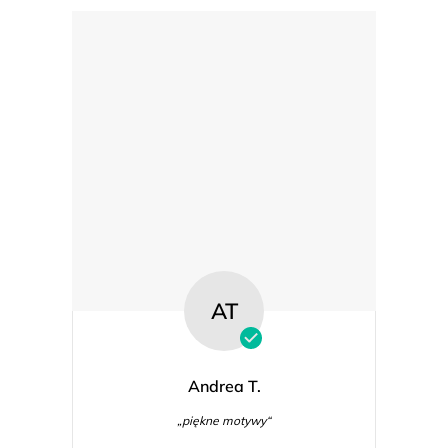
AT
Andrea T.
„piękne motywy“