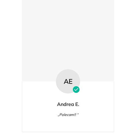
AE
Andrea E.
„Polecam!! “