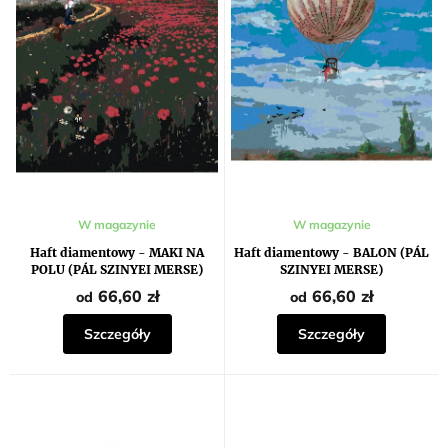
r
t
o
ó
d
w
u
k
t
ó
w
Średnia
W magazynie
W magazynie
ocena
produktu
Haft diamentowy - MAKI NA
Haft diamentowy - BALON (PÁL
wynosi
POLU (PÁL SZINYEI MERSE)
SZINYEI MERSE)
5,0
na
66,60 zł
66,60 zł
od
od
5
gwiazdek.
Szczegóły
Szczegóły