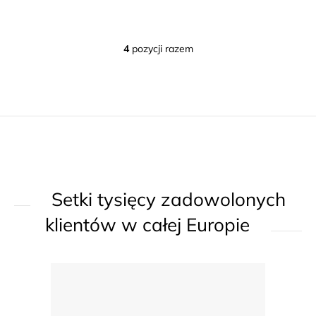
4
pozycji razem
K
o
n
t
r
o
l
k
Setki tysięcy zadowolonych
i
l
klientów w całej Europie
i
s
t
y