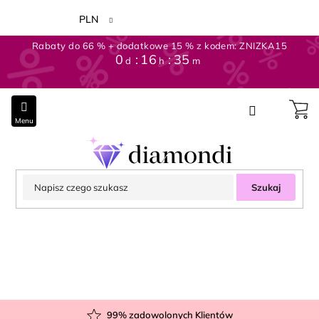
Przejść
do
PLN
treści
Rabaty do 66 % + dodatkowe 15 % z kodem: ZNIZKA15
0
16
35
d
h
m
Szukaj
99
% zadowolonych Klientów