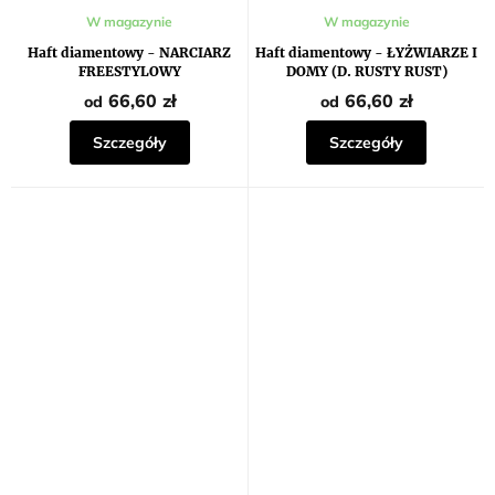
W magazynie
W magazynie
Haft diamentowy - NARCIARZ
Haft diamentowy - ŁYŻWIARZE I
FREESTYLOWY
DOMY (D. RUSTY RUST)
66,60 zł
66,60 zł
od
od
Szczegóły
Szczegóły