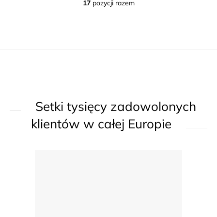
17
pozycji razem
K
o
n
t
r
o
l
k
Setki tysięcy zadowolonych
i
l
klientów w całej Europie
i
s
t
y