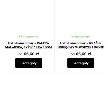
W magazynie
W magazynie
Haft diamentowy - PALETA
Haft diamentowy - KRĄŻEK
MALARSKA, ŁYŻWIARKA I DOM
HOKEJOWY W WODZIE I OGNIU
Z ALTANĄ (D. RUSTY RUST)
66,60 zł
66,60 zł
od
od
Szczegóły
Szczegóły