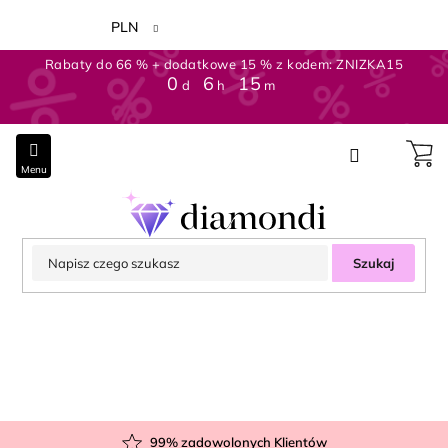
Przejść
do
PLN
treści
Rabaty do 66 % + dodatkowe 15 % z kodem: ZNIZKA15
0
6
15
d
h
m
Szukaj
99
% zadowolonych Klientów