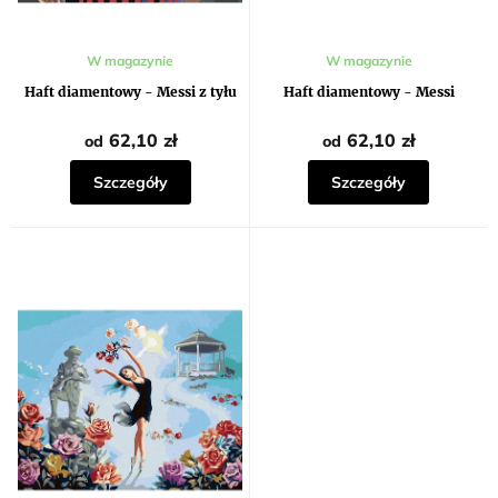
ó
w
Średnia
W magazynie
W magazynie
ocena
produktu
Haft diamentowy - Messi z tyłu
Haft diamentowy - Messi
wynosi
5,0
na
62,10 zł
62,10 zł
od
od
5
gwiazdek.
Szczegóły
Szczegóły