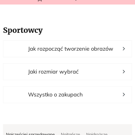
Sportowcy
L
Jak rozpocząć tworzenie obrazów
i
s
t
Jaki rozmiar wybrać
a
p
r
Wszystko o zakupach
o
d
u
S
k
Najczęściej sprzedawane
Najtańsze
Najdroższe