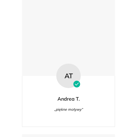
AT
Andrea T.
„piękne motywy“