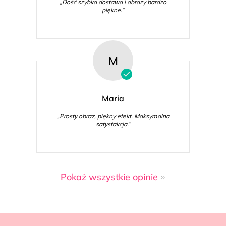
„Dość szybka dostawa i obrazy bardzo
piękne.“
M
Maria
„Prosty obraz, piękny efekt. Maksymalna
satysfakcja.“
Pokaż wszystkie opinie
S