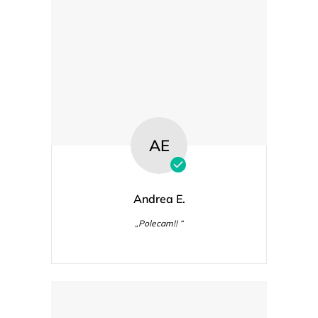
AE
Andrea E.
„Polecam!! “