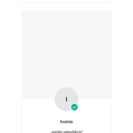
I
Ivana
„wielka satysfakcja“