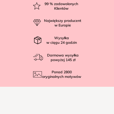
t
99
% zadowolonych
Klientów
o
p
Największy producent
k
w Europie
a
Wysyłka
w ciągu
24
godzin
Darmowa wysyłka
powyżej
145 zł
Ponad
2800
oryginalnych motywów