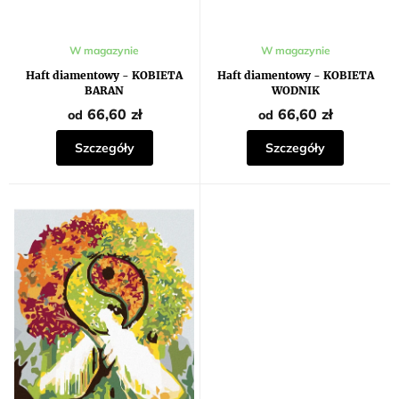
ó
w
W magazynie
W magazynie
Haft diamentowy - KOBIETA
Haft diamentowy - KOBIETA
BARAN
WODNIK
66,60 zł
66,60 zł
od
od
Szczegóły
Szczegóły