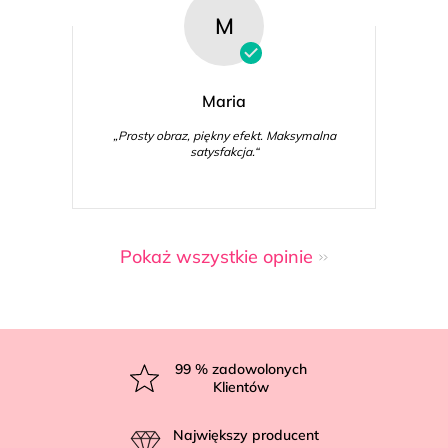
M
Maria
„Prosty obraz, piękny efekt. Maksymalna
satysfakcja.“
Pokaż wszystkie opinie
S
t
99
% zadowolonych
Klientów
o
p
Największy producent