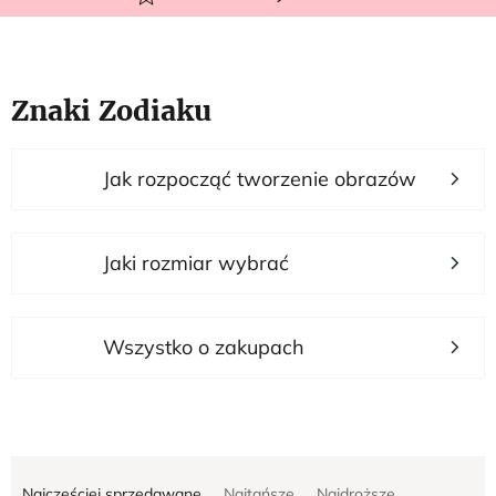
Znaki Zodiaku
L
Jak rozpocząć tworzenie obrazów
i
s
t
Jaki rozmiar wybrać
a
p
r
Wszystko o zakupach
o
d
u
S
k
Najczęściej sprzedawane
Najtańsze
Najdroższe