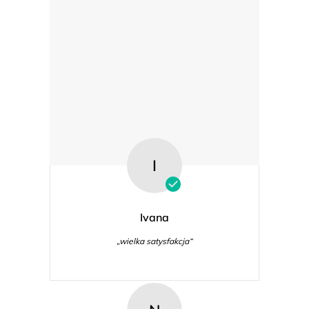
I
Ivana
„wielka satysfakcja“