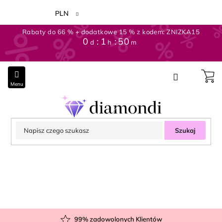
Przejść
do
PLN
treści
Rabaty do 66 % + dodatkowe 15 % z kodem: ZNIZKA15
0
1
50
d
h
m
Szukaj
99
% zadowolonych Klientów