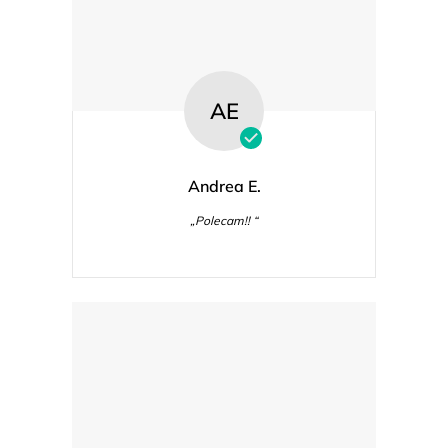
AE
Andrea E.
„Polecam!! “