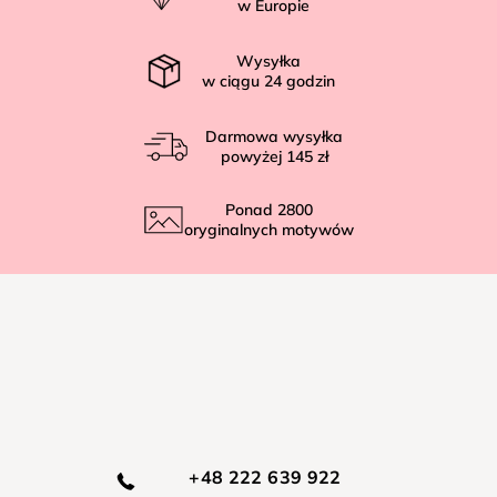
k
w Europie
a
Wysyłka
w ciągu
24
godzin
Darmowa wysyłka
powyżej
145 zł
Ponad
2800
oryginalnych motywów
+48 222 639 922