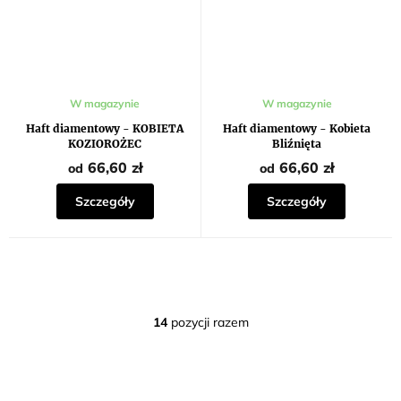
W magazynie
W magazynie
Haft diamentowy - KOBIETA
Haft diamentowy - Kobieta
KOZIOROŻEC
Bliźnięta
66,60 zł
66,60 zł
od
od
Szczegóły
Szczegóły
14
pozycji razem
K
o
n
t