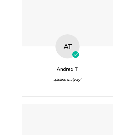
AT
Andrea T.
„piękne motywy“