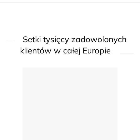
r
o
l
k
Setki tysięcy zadowolonych
i
l
klientów w całej Europie
i
s
t
y