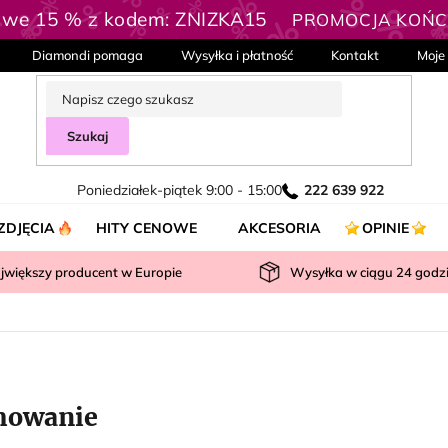
owe 15 % z kodem: ZNIZKA15
PROMOCJA KOŃCZ
Diamondi pomaga
Wysyłka i płatność
Kontakt
Moje
Szukaj
Poniedziałek-piątek 9:00 - 15:00
222 639 922
ZDJĘCIA
HITY CENOWE
AKCESORIA
OPINIE
jwiększy producent w Europie
Wysyłka w ciągu
24
godz
owanie