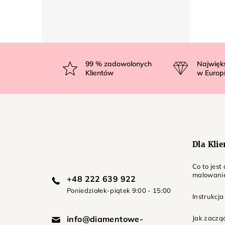
S
t
99
% zadowolonych
Najwięk
Klientów
w Europ
o
p
k
a
Dla Kli
Co to jes
malowani
+48 222 639 922
Poniedziałek-piątek 9:00 - 15:00
Instrukcja
info@diamentowe-
Jak zaczą