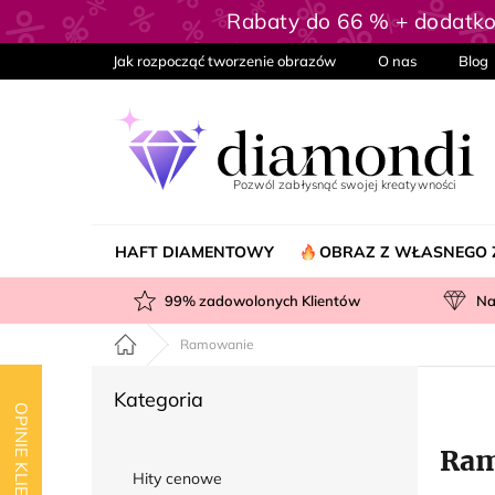
Przejść
Rabaty do 66 % + dodatk
do
treści
Jak rozpocząć tworzenie obrazów
O nas
Blog
HAFT DIAMENTOWY
OBRAZ Z WŁASNEGO 
99
% zadowolonych Klientów
Na
Home
Ramowanie
P
Pominąć
Kategoria
a
OPINIE KLIENTÓW
kategorie
s
Ram
e
Hity cenowe