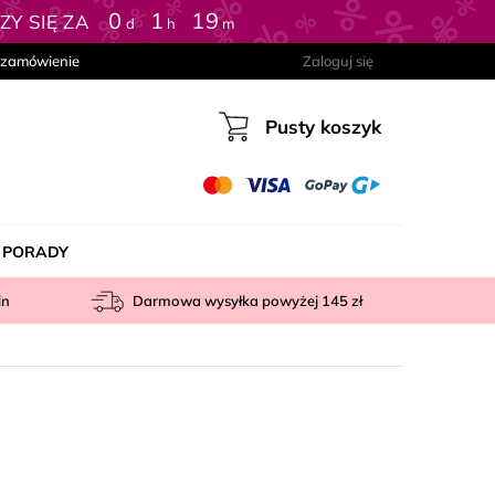
0
:
1
:
19
Y SIĘ ZA
d
h
m
 zamówienie
Zaloguj się
Pusty koszyk
Koszyk
PORADY
in
Darmowa wysyłka powyżej
145 zł