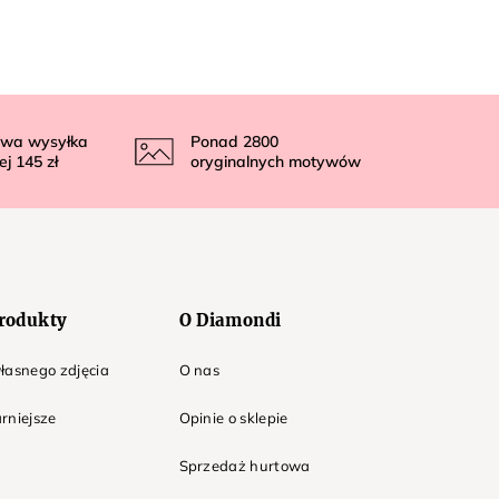
wa wysyłka
Ponad
2800
ej
145 zł
oryginalnych motywów
rodukty
O Diamondi
łasnego zdjęcia
O nas
rniejsze
Opinie o sklepie
Sprzedaż hurtowa