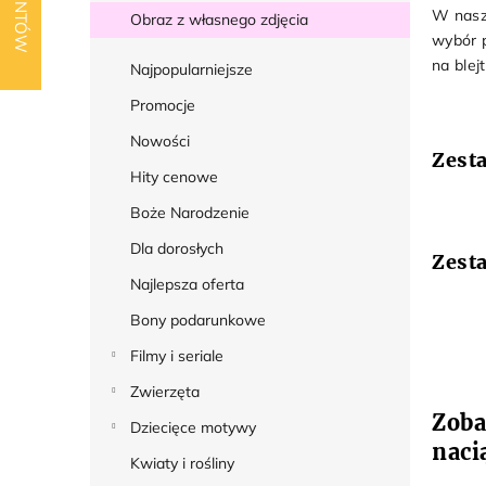
k
W nasz
Obraz z własnego zdjęcia
b
wybór p
o
na blej
Najpopularniejsze
c
Promocje
z
Nowości
n
Zesta
Hity cenowe
y
Boże Narodzenie
Dla dorosłych
Zest
Najlepsza oferta
Bony podarunkowe
Filmy i seriale
Zwierzęta
Zoba
Dziecięce motywy
naci
Kwiaty i rośliny