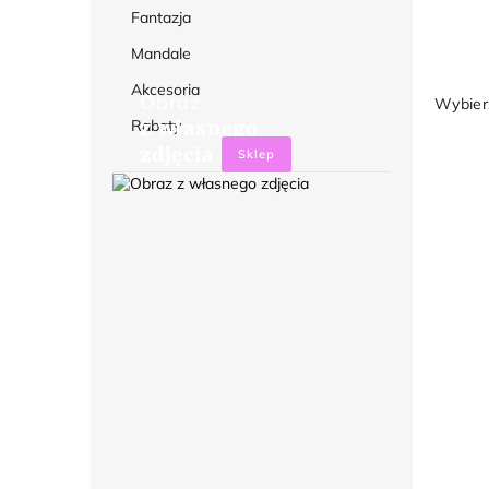
Fantazja
Mandale
Akcesoria
Obraz
Wybierz
Rabaty
z własnego
zdjęcia
Sklep