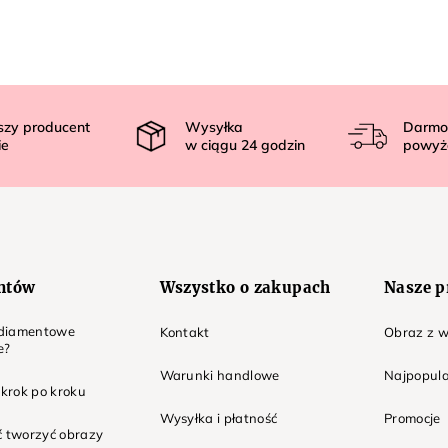
szy producent
Wysyłka
Darmo
ie
w ciągu
24
godzin
powyż
entów
Wszystko o zakupach
Nasze p
t diamentowe
Kontakt
Obraz z w
e?
Warunki handlowe
Najpopula
 krok po kroku
Wysyłka i płatność
Promocje
ć tworzyć obrazy