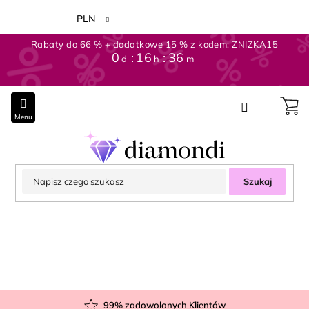
Przejść
do
PLN
treści
Rabaty do 66 % + dodatkowe 15 % z kodem: ZNIZKA15
0
16
36
d
h
m
Szukaj
99
% zadowolonych Klientów