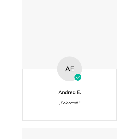
AE
Andrea E.
„Polecam!! “