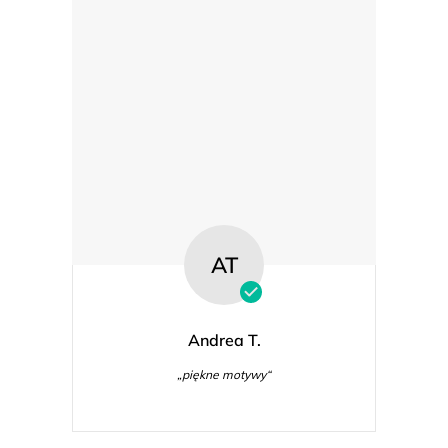
AT
Andrea T.
„piękne motywy“