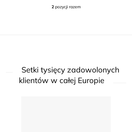
2
pozycji razem
K
o
n
t
r
o
l
k
Setki tysięcy zadowolonych
i
l
klientów w całej Europie
i
s
t
y