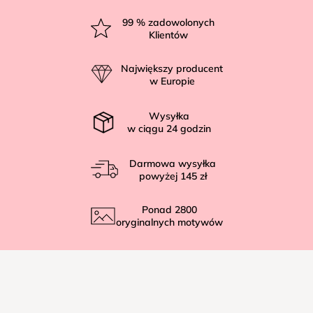
S
t
99
% zadowolonych
Klientów
o
p
Największy producent
k
w Europie
a
Wysyłka
w ciągu
24
godzin
Darmowa wysyłka
powyżej
145 zł
Ponad
2800
oryginalnych motywów