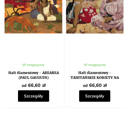
r
t
o
ó
d
w
u
k
t
ó
w
W magazynie
W magazynie
Haft diamentowy - AREAREA
Haft diamentowy -
(PAUL GAUGUIN)
TAHITAŃSKIE KOBIETY NA
PLAŻY (PAUL GAUGUIN)
66,60 zł
66,60 zł
od
od
Szczegóły
Szczegóły