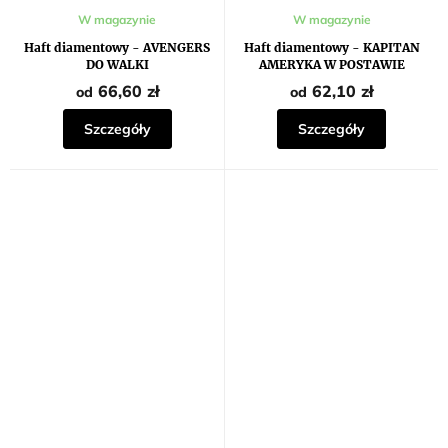
W magazynie
W magazynie
Haft diamentowy - AVENGERS
Haft diamentowy - KAPITAN
DO WALKI
AMERYKA W POSTAWIE
BOJOWEJ
66,60 zł
62,10 zł
od
od
Szczegóły
Szczegóły