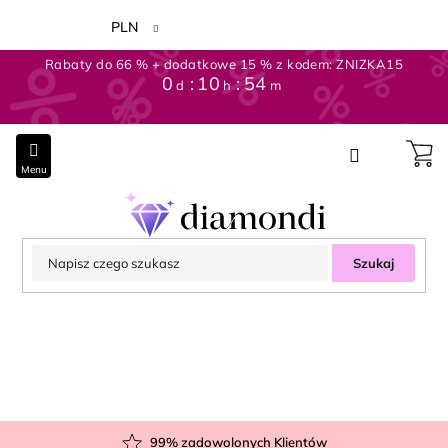
Przejść
do
PLN
treści
Rabaty do 66 % + dodatkowe 15 % z kodem: ZNIZKA15
0
10
54
d
h
m
Szukaj
99
% zadowolonych Klientów