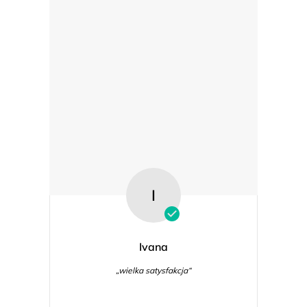
I
Ivana
„wielka satysfakcja“