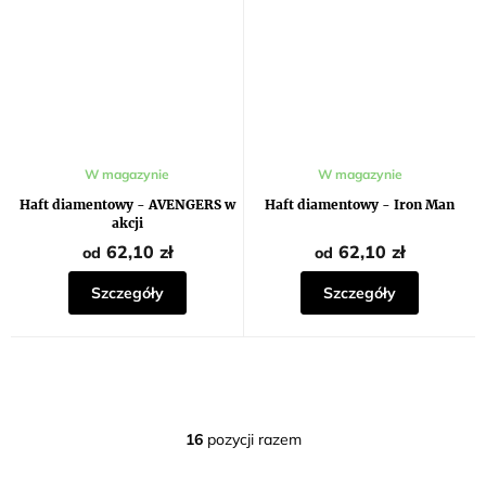
W magazynie
W magazynie
Haft diamentowy - AVENGERS w
Haft diamentowy - Iron Man
akcji
62,10 zł
62,10 zł
od
od
Szczegóły
Szczegóły
16
pozycji razem
K
o