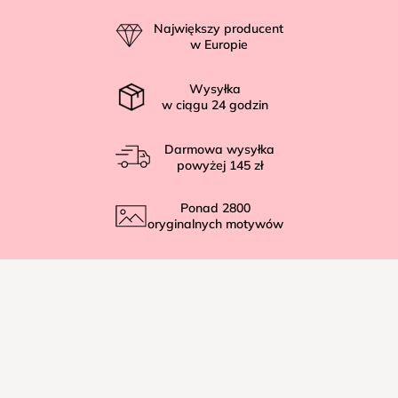
p
Największy producent
k
w Europie
a
Wysyłka
w ciągu
24
godzin
Darmowa wysyłka
powyżej
145 zł
Ponad
2800
oryginalnych motywów