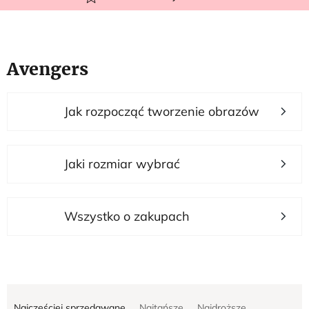
Avengers
L
Jak rozpocząć tworzenie obrazów
i
s
t
Jaki rozmiar wybrać
a
p
r
Wszystko o zakupach
o
d
u
S
k
Najczęściej sprzedawane
Najtańsze
Najdroższe