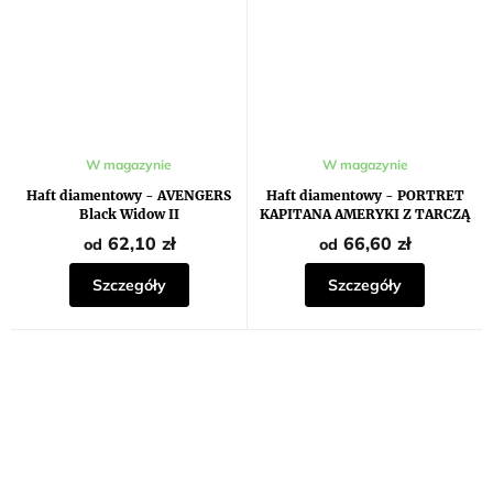
Średnia
W magazynie
W magazynie
ocena
produktu
Haft diamentowy - AVENGERS
Haft diamentowy - PORTRET
wynosi
Black Widow II
KAPITANA AMERYKI Z TARCZĄ
5,0
na
62,10 zł
66,60 zł
od
od
5
gwiazdek.
Szczegóły
Szczegóły