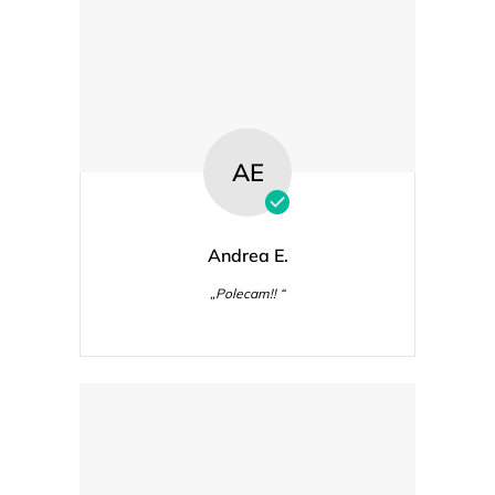
AE
Andrea E.
„Polecam!! “