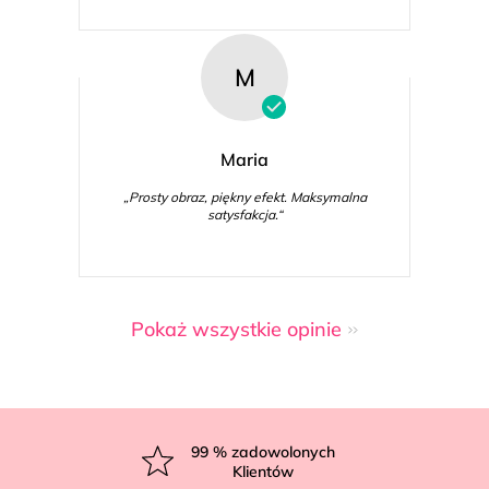
M
Maria
„Prosty obraz, piękny efekt. Maksymalna
satysfakcja.“
Pokaż wszystkie opinie
S
t
99
% zadowolonych
Klientów
o