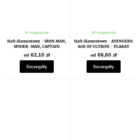
W magazynie
W magazynie
Haft diamentowy - IRON MAN,
Haft diamentowy - AVENGERS:
SPIDER-MAN, CAPTAIN
AGE OF ULTRON - PLAKAT
MARVEL, DEADPOOL I STAR-
62,10 zł
66,60 zł
od
od
LORD
Szczegóły
Szczegóły