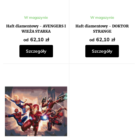
ó
w
W magazynie
W magazynie
Haft diamentowy - AVENGERS I
Haft diamentowy - DOKTOR
WIEŻA STARKA
STRANGE
62,10 zł
62,10 zł
od
od
Szczegóły
Szczegóły