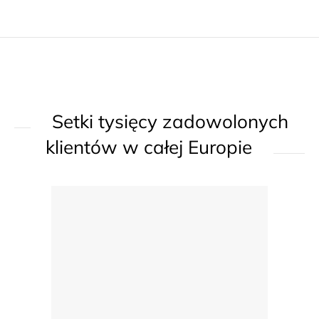
n
t
r
o
l
k
Setki tysięcy zadowolonych
i
l
klientów w całej Europie
i
s
t
y