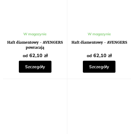
Średnia
W magazynie
W magazynie
ocena
produktu
Haft diamentowy - AVENGERS
Haft diamentowy - AVENGERS
wynosi
powracają
5,0
na
62,10 zł
62,10 zł
od
od
5
gwiazdek.
Szczegóły
Szczegóły