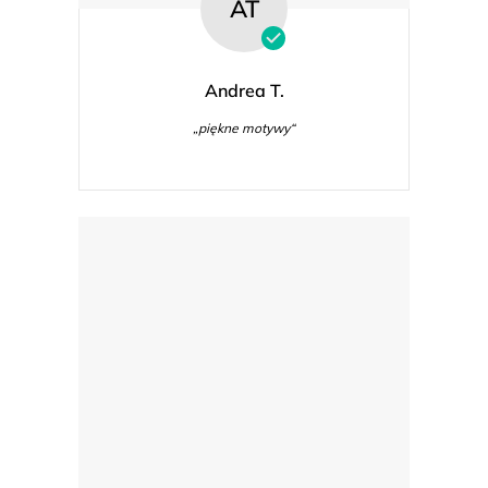
AT
Andrea T.
„piękne motywy“