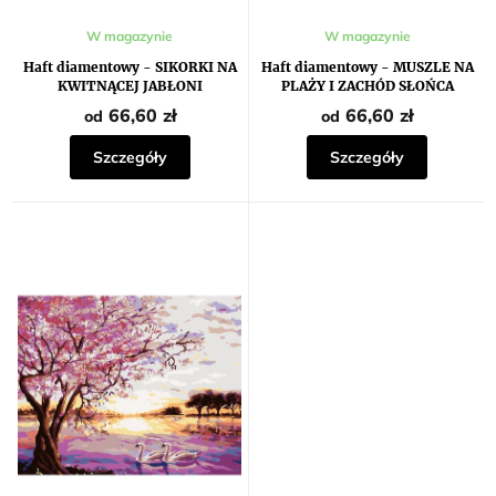
w
W magazynie
W magazynie
Haft diamentowy - SIKORKI NA
Haft diamentowy - MUSZLE NA
KWITNĄCEJ JABŁONI
PLAŻY I ZACHÓD SŁOŃCA
66,60 zł
66,60 zł
od
od
Szczegóły
Szczegóły