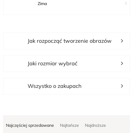
Zima
L
Jak rozpocząć tworzenie obrazów
i
s
t
Jaki rozmiar wybrać
a
p
r
Wszystko o zakupach
o
d
u
S
k
Najczęściej sprzedawane
Najtańsze
Najdroższe
o
t