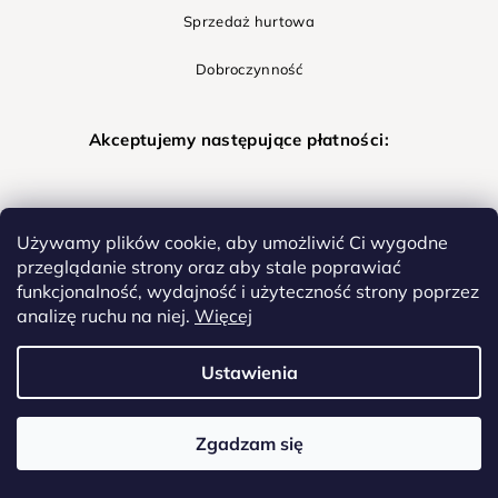
Sprzedaż hurtowa
Dobroczynność
Akceptujemy następujące płatności:
Używamy plików cookie, aby umożliwić Ci wygodne
Wysyłka:
przeglądanie strony oraz aby stale poprawiać
funkcjonalność, wydajność i użyteczność strony poprzez
analizę ruchu na niej.
Więcej
Ustawienia
Dostarczamy na terenie całej Europy
Więcej informacji
Zgadzam się