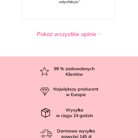
satysfakcja.“
Pokaż wszystkie opinie
S
t
99
% zadowolonych
Klientów
o
p
Największy producent
k
w Europie
a
Wysyłka
w ciągu
24
godzin
Darmowa wysyłka
powyżej
145 zł