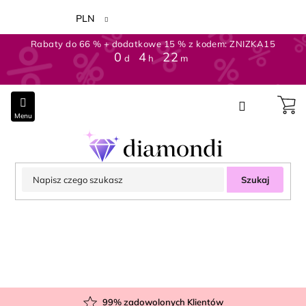
Przejść
do
PLN
treści
Rabaty do 66 % + dodatkowe 15 % z kodem: ZNIZKA15
0
:
4
:
22
d
h
m
Szukaj
99
% zadowolonych Klientów