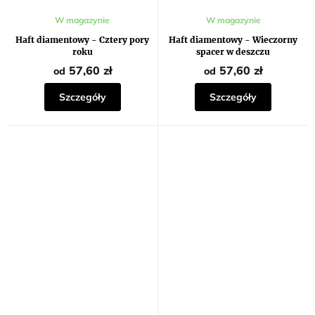
Średnia
Średnia
W magazynie
W magazynie
ocena
ocena
produktu
produktu
Haft diamentowy - Cztery pory
Haft diamentowy - Wieczorny
wynosi
wynosi
roku
spacer w deszczu
5,0
5,0
na
na
57,60 zł
57,60 zł
od
od
5
5
gwiazdek.
gwiazdek.
Szczegóły
Szczegóły