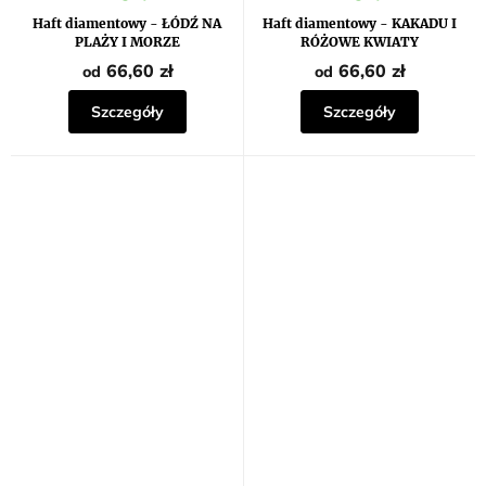
Haft diamentowy - ŁÓDŹ NA
Haft diamentowy - KAKADU I
PLAŻY I MORZE
RÓŻOWE KWIATY
66,60 zł
66,60 zł
od
od
Szczegóły
Szczegóły