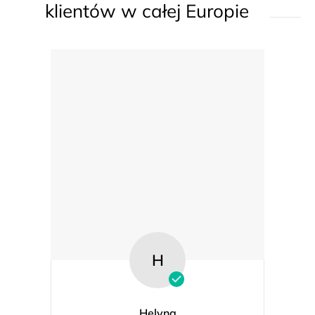
klientów w całej Europie
t
y
H
Helyna