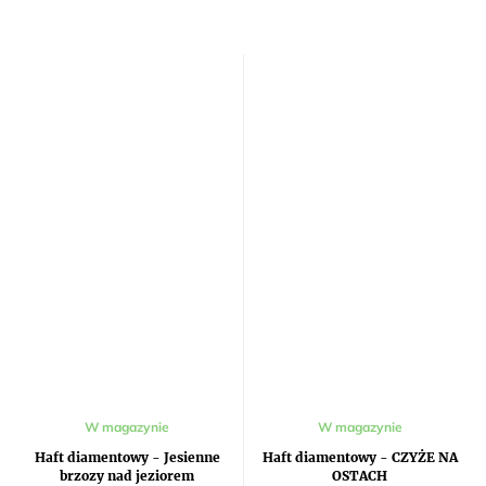
Średnia
W magazynie
W magazynie
ocena
produktu
Haft diamentowy - Jesienne
Haft diamentowy - CZYŻE NA
wynosi
brzozy nad jeziorem
OSTACH