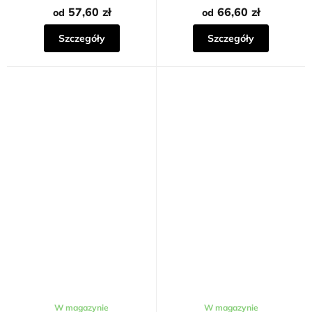
5,0
na
57,60 zł
66,60 zł
od
od
5
gwiazdek.
Szczegóły
Szczegóły
W magazynie
W magazynie