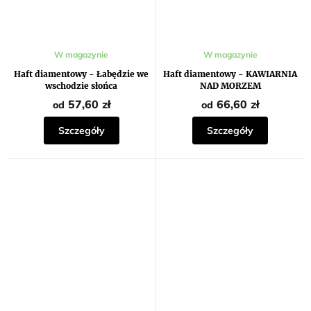
Średnia
W magazynie
W magazynie
ocena
produktu
Haft diamentowy - Łabędzie we
Haft diamentowy - KAWIARNIA
wynosi
wschodzie słońca
NAD MORZEM
5,0
na
57,60 zł
66,60 zł
od
od
5
gwiazdek.
Szczegóły
Szczegóły