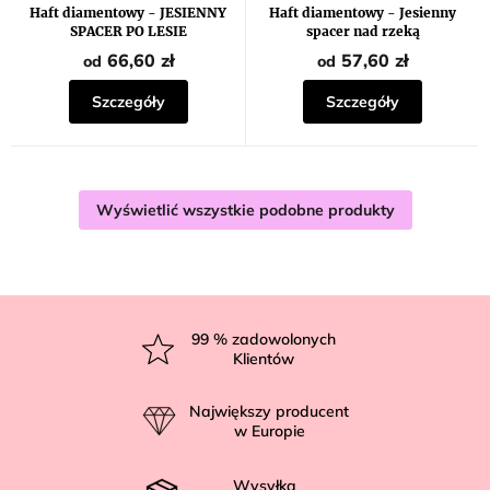
Haft diamentowy - JESIENNY
Haft diamentowy - Jesienny
SPACER PO LESIE
spacer nad rzeką
66,60 zł
57,60 zł
od
od
Szczegóły
Szczegóły
Wyświetlić wszystkie podobne produkty
S
t
99
% zadowolonych
Klientów
o
p
Największy producent
k
w Europie
a
Wysyłka