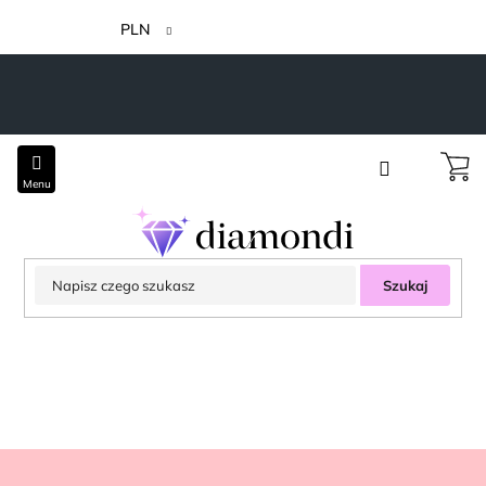
Przejść
do
PLN
treści
Szukaj