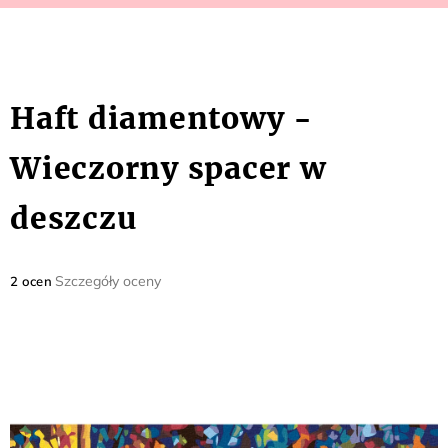
Haft diamentowy -
Wieczorny spacer w
deszczu
Średnia
Szczegóły oceny
2 ocen
ocena
produktu
wynosi
5,0
na
5
gwiazdek.