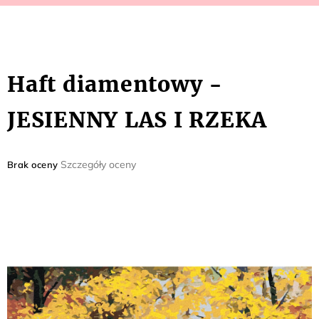
Haft diamentowy -
JESIENNY LAS I RZEKA
Średnia
Szczegóły oceny
Brak oceny
ocena
produktu
wynosi
0,0
na
5
gwiazdek.