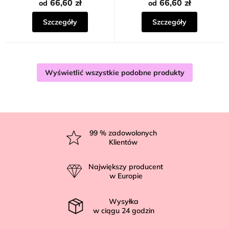
66,60 zł
66,60 zł
od
od
Szczegóły
Szczegóły
Wyświetlić wszystkie podobne produkty
S
t
99
% zadowolonych
Klientów
o
p
Największy producent
k
w Europie
a
Wysyłka
w ciągu
24
godzin