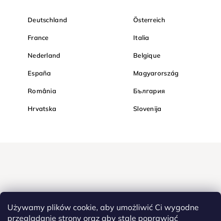
Deutschland
Österreich
France
Italia
Nederland
Belgique
España
Magyarország
România
България
Hrvatska
Slovenija
Używamy plików cookie, aby umożliwić Ci wygodne
przeglądanie strony oraz aby stale poprawiać