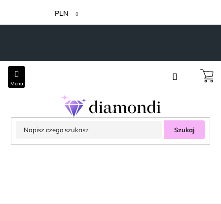
Przejść
do
PLN
treści
Szukaj