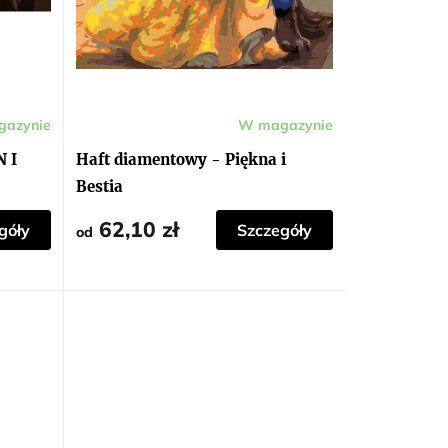
azynie
W magazynie
 I
Haft diamentowy - Piękna i
Bestia
62,10 zł
góły
Szczegóły
od