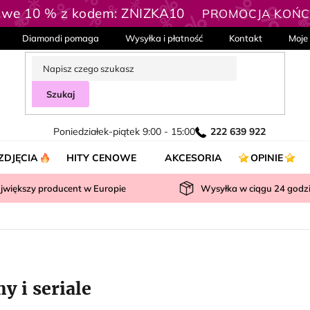
owe 10 % z kodem: ZNIZKA10
PROMOCJA KOŃCZ
Diamondi pomaga
Wysyłka i płatność
Kontakt
Moje
Szukaj
Poniedziałek-piątek 9:00 - 15:00
222 639 922
ZDJĘCIA
HITY CENOWE
AKCESORIA
OPINIE
jwiększy producent w Europie
Wysyłka w ciągu
24
godz
y i seriale