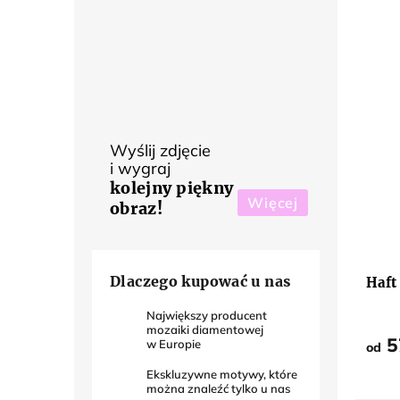
Wyślij zdjęcie
i wygraj
kolejny piękny
Więcej
obraz!
Średn
ocena
produ
Dlaczego kupować u nas
Haft
wynos
5,0
na
Największy producent
5
mozaiki diamentowej
gwiaz
5
w Europie
od
Ekskluzywne motywy, które
można znaleźć tylko u nas