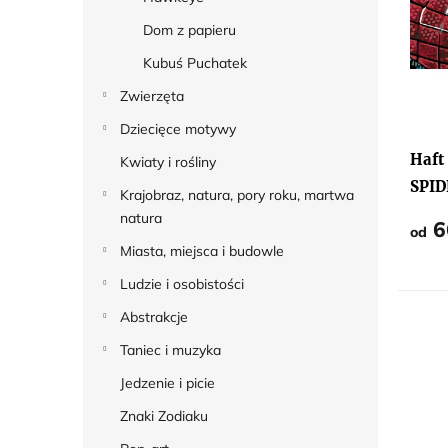
u
Dom z papieru
k
Kubuś Puchatek
t
Zwierzęta
ó
Dziecięce motywy
w
Haft
Kwiaty i rośliny
SPI
Krajobraz, natura, pory roku, martwa
natura
6
od
Miasta, miejsca i budowle
Ludzie i osobistości
Abstrakcje
Taniec i muzyka
Jedzenie i picie
Znaki Zodiaku