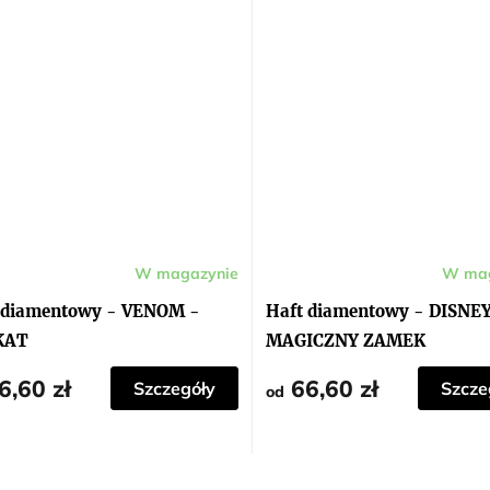
W magazynie
W mag
 diamentowy - VENOM -
Haft diamentowy - DISNEY
KAT
MAGICZNY ZAMEK
6,60 zł
66,60 zł
Szczegóły
Szcze
od