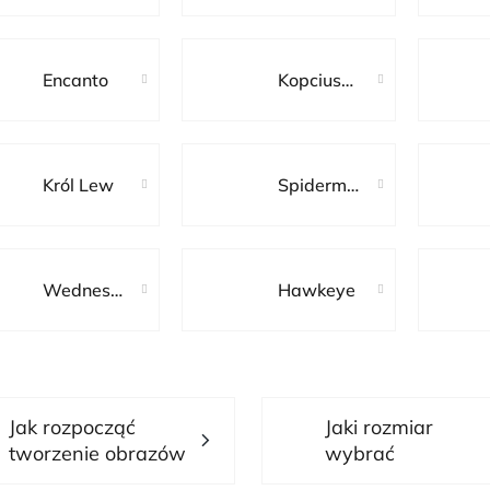
siedmiu
krasnoludków
Encanto
Kopciuszek
Król Lew
Spiderman
Wednesday
Hawkeye
Jak rozpocząć
Jaki rozmiar
tworzenie obrazów
wybrać