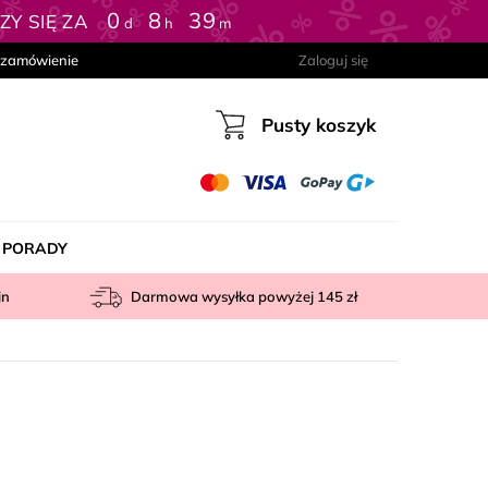
0
:
8
:
39
Y SIĘ ZA
d
h
m
 zamówienie
Zaloguj się
Pusty koszyk
Koszyk
PORADY
in
Darmowa wysyłka powyżej
145 zł