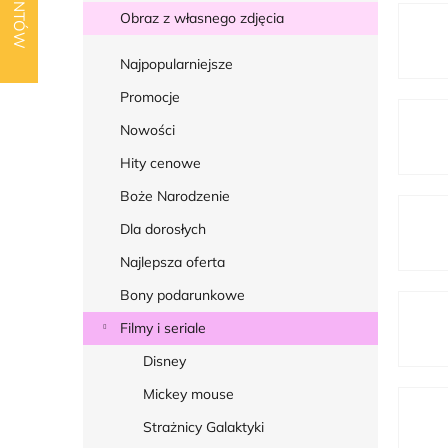
k
Obraz z własnego zdjęcia
b
o
Najpopularniejsze
c
Promocje
z
Nowości
n
Hity cenowe
y
Boże Narodzenie
Dla dorosłych
Najlepsza oferta
Bony podarunkowe
Filmy i seriale
Disney
Mickey mouse
Strażnicy Galaktyki