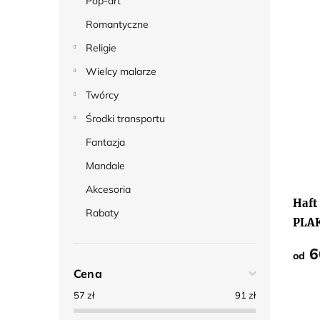
Pop-art
Romantyczne
Religie
Wielcy malarze
Twórcy
Środki transportu
Fantazja
Mandale
Akcesoria
Haft
Rabaty
PLA
6
od
Cena
57
zł
91
zł