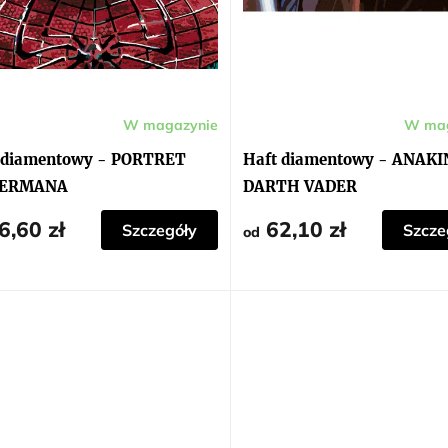
W magazynie
W mag
 diamentowy - PORTRET
Haft diamentowy - ANAKIN
DERMANA
DARTH VADER
6,60 zł
62,10 zł
Szczegóły
Szcze
od