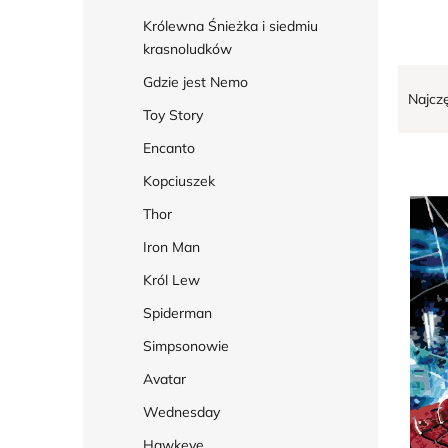
t
Królewna Śnieżka i siedmiu
a
krasnoludków
p
S
Gdzie jest Nemo
r
Najcz
o
Toy Story
o
r
Encanto
d
t
u
Kopciuszek
o
k
Thor
w
t
a
Iron Man
ó
n
Król Lew
w
i
Spiderman
e
Simpsonowie
p
Avatar
r
o
Wednesday
d
Hawkeye