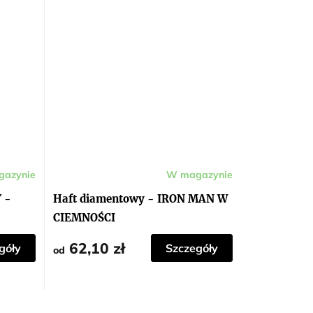
azynie
W magazynie
 -
Haft diamentowy - IRON MAN W
CIEMNOŚCI
62,10 zł
góły
Szczegóły
od