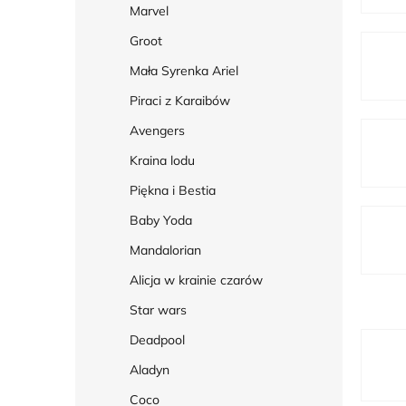
Marvel
Groot
Mała Syrenka Ariel
Piraci z Karaibów
Avengers
Kraina lodu
Piękna i Bestia
Baby Yoda
Mandalorian
Alicja w krainie czarów
Star wars
L
Deadpool
i
Aladyn
s
Coco