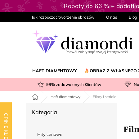
Przejść
Rabaty do 66 % + dodatk
do
treści
Jak rozpocząć tworzenie obrazów
O nas
Blog
HAFT DIAMENTOWY
OBRAZ Z WŁASNEGO 
99
% zadowolonych Klientów
Na
Home
Haft diamentowy
Filmy i seriale
P
Pominąć
Kategoria
a
OPINIE KLIENTÓW
kategorie
s
Film
e
Hity cenowe