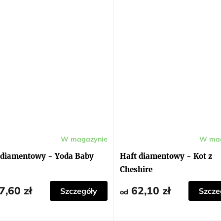
W magazynie
W mag
ia
Średnia
ocena
ktu
produktu
 diamentowy - Yoda Baby
Haft diamentowy - Kot z
i
wynosi
5,0
Cheshire
na
5
dek.
gwiazdek.
7,60 zł
62,10 zł
Szczegóły
Szcze
od