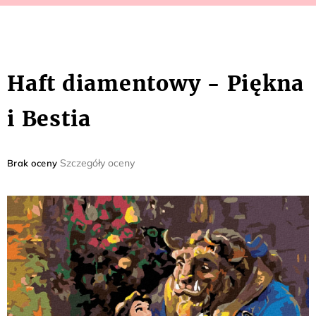
Haft diamentowy - Piękna
i Bestia
Średnia
Szczegóły oceny
Brak oceny
ocena
produktu
wynosi
0,0
na
5
gwiazdek.