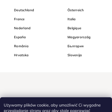
Deutschland
Österreich
France
Italia
Nederland
Belgique
España
Magyarország
România
България
Hrvatska
Slovenija
Używamy plików cookie, aby umożliwić Ci wygodne
przeglądanie strony oraz aby stale poprawiać