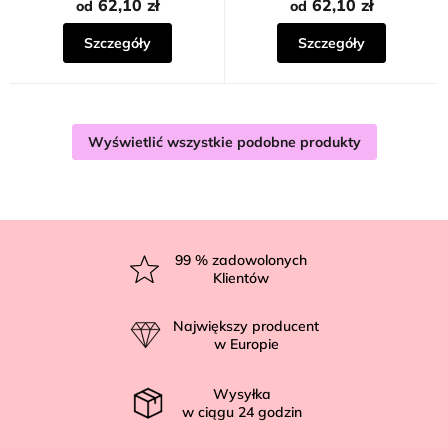
62,10 zł
62,10 zł
od
od
Szczegóły
Szczegóły
Wyświetlić wszystkie podobne produkty
S
t
99
% zadowolonych
Klientów
o
p
Największy producent
k
w Europie
a
Wysyłka
w ciągu
24
godzin