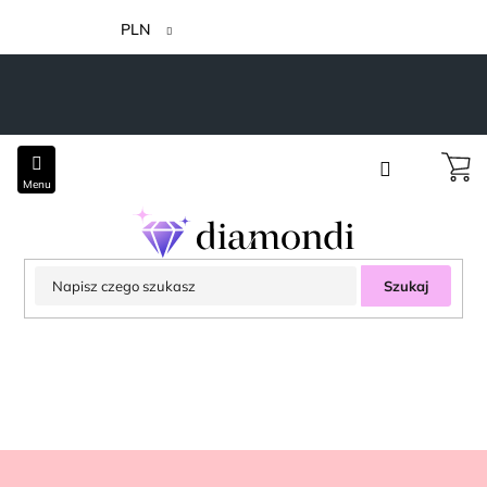
Przejść
do
PLN
treści
Szukaj