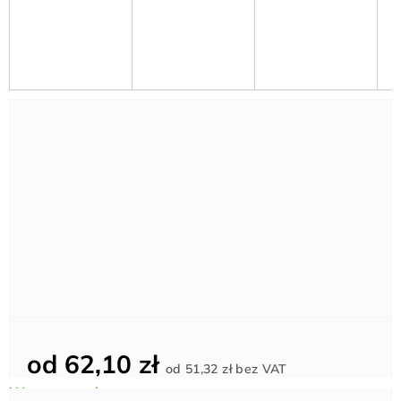
od
62,10 zł
Cena
od
51,32 zł
bez VAT
jednostkowa: