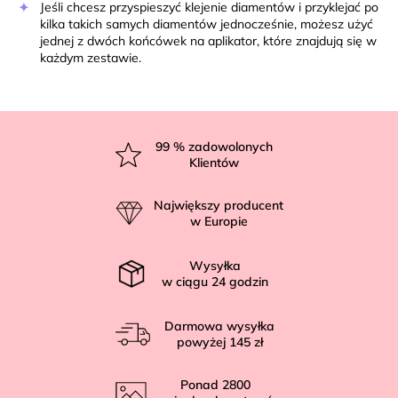
Jeśli chcesz przyspieszyć klejenie diamentów i przyklejać po
kilka takich samych diamentów jednocześnie, możesz użyć
jednej z dwóch końcówek na aplikator, które znajdują się w
każdym zestawie.
S
t
99
% zadowolonych
Klientów
o
p
Największy producent
k
w Europie
a
Wysyłka
w ciągu
24
godzin
Darmowa wysyłka
powyżej
145 zł
Ponad
2800