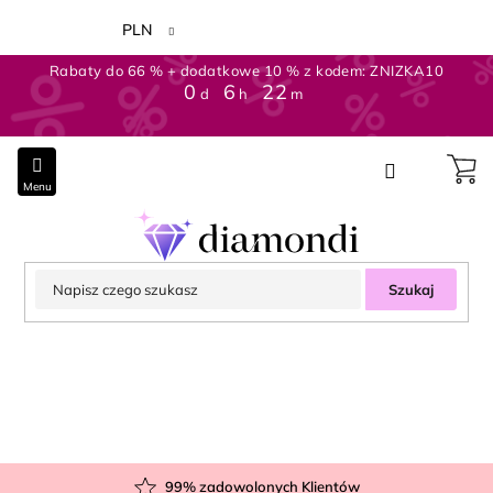
Przejść
do
PLN
treści
Rabaty do 66 % + dodatkowe 10 % z kodem: ZNIZKA10
0
:
6
:
22
d
h
m
Szukaj
99
% zadowolonych Klientów