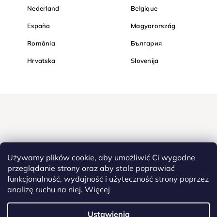
Nederland
Belgique
España
Magyarország
România
България
Hrvatska
Slovenija
Używamy plików cookie, aby umożliwić Ci wygodne
przeglądanie strony oraz aby stale poprawiać
funkcjonalność, wydajność i użyteczność strony poprzez
Kupuj bezpiecznie w Diamondi. Dzięki protokołowi HTTPS Twoje
analizę ruchu na niej.
Więcej
poufne dane są całkowicie bezpieczne - wszystkie informacje
pomiędzy przeglądarką a serwerem są przesyłane w zaszyfrowanej
postaci.
Ustawienia