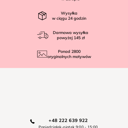
a
Wysyłka
w ciągu
24
godzin
Darmowa wysyłka
powyżej
145 zł
Ponad
2800
oryginalnych motywów
+48 222 639 922
Poniedziałek-piątek 9:00 - 15:00