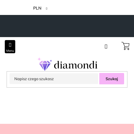
Przejść
do
PLN
treści
Szukaj