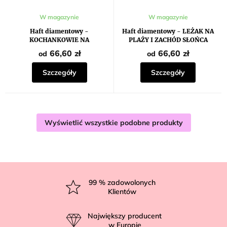
W magazynie
W magazynie
Haft diamentowy -
Haft diamentowy - LEŻAK NA
KOCHANKOWIE NA
PLAŻY I ZACHÓD SŁOŃCA
WIECZORNYM SPACERZE
66,60 zł
66,60 zł
od
od
Szczegóły
Szczegóły
Wyświetlić wszystkie podobne produkty
S
t
99
% zadowolonych
Klientów
o
p
Największy producent
k
w Europie