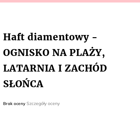
Haft diamentowy -
OGNISKO NA PLAŻY,
LATARNIA I ZACHÓD
SŁOŃCA
Średnia
Szczegóły oceny
Brak oceny
ocena
produktu
wynosi
0,0
na
5