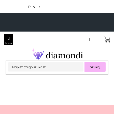
Przejść
do
PLN
treści
Szukaj