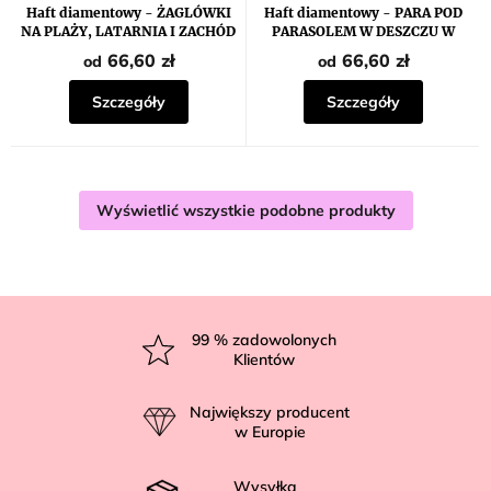
Haft diamentowy - ŻAGLÓWKI
Haft diamentowy - PARA POD
NA PLAŻY, LATARNIA I ZACHÓD
PARASOLEM W DESZCZU W
SŁOŃCA
JESIENNYM PARKU
66,60 zł
66,60 zł
od
od
Szczegóły
Szczegóły
Wyświetlić wszystkie podobne produkty
S
t
99
% zadowolonych
Klientów
o
p
Największy producent
k
w Europie
a
Wysyłka