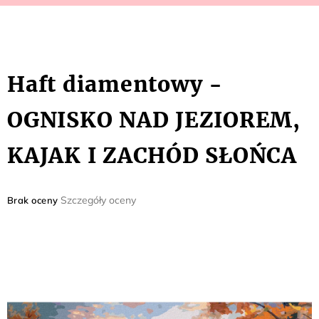
Haft diamentowy -
OGNISKO NAD JEZIOREM,
KAJAK I ZACHÓD SŁOŃCA
Średnia
Szczegóły oceny
Brak oceny
ocena
produktu
wynosi
0,0
na
5
gwiazdek.