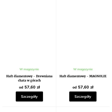
Średnia
W magazynie
W magazynie
ocena
produktu
Haft diamentowy - Drewniana
Haft diamentowy - MAGNOLIE
wynosi
chata w górach
5,0
na
57,60 zł
57,60 zł
od
od
5
gwiazdek.
Szczegóły
Szczegóły