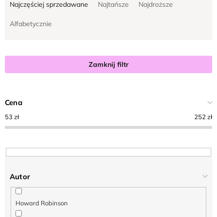
Najczęściej sprzedawane
Najtańsze
Najdroższe
o
t
r
ó
Alfabetycznie
t
w
o
w
Zamknij filtr
a
n
i
Cena
e
53
zł
252
zł
p
r
o
d
Autor
u
k
Howard Robinson
t