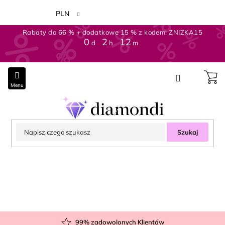
Przejść
do
PLN
treści
Rabaty do 66 % + dodatkowe 15 % z kodem: ZNIZKA15
0
:
2
:
12
d
h
m
Szukaj
99
% zadowolonych Klientów