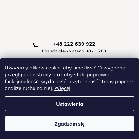
+48 222 639 922
Poniedziałek-piątek 9:00 - 15:00
Używamy plików cookie, aby umożliwić Ci wygodne
info@diamentowe-malowanie.pl
przeglądanie strony oraz aby stale poprawiać
funkcjonalność, wydajność i użyteczność strony poprzez
Skontaktuj się z nami Jesteśmy 24/7
Obsługa klienta
analizę ruchu na niej.
Więcej
Facebook
Instagram
Youtube
Pinterest
Ustawienia
Zgadzam się