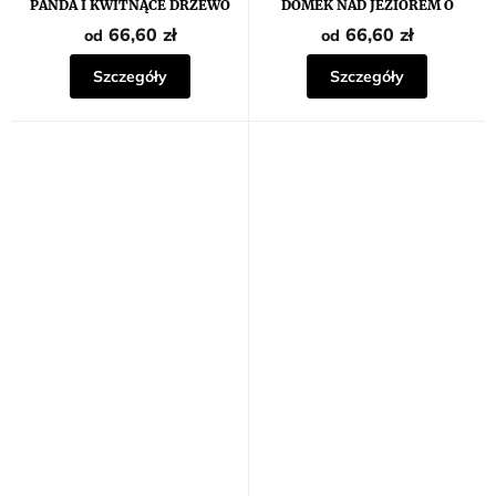
PANDA I KWITNĄCE DRZEWO
DOMEK NAD JEZIOREM O
ZACHODZIE SŁOŃCA
66,60 zł
66,60 zł
od
od
Szczegóły
Szczegóły