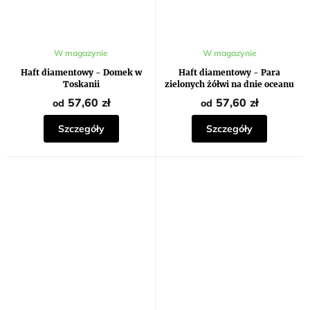
Średnia
Średnia
W magazynie
W magazynie
ocena
ocena
produktu
produktu
Haft diamentowy - Domek w
Haft diamentowy - Para
wynosi
wynosi
Toskanii
zielonych żółwi na dnie oceanu
5,0
5,0
na
na
57,60 zł
57,60 zł
od
od
5
5
gwiazdek.
gwiazdek.
Szczegóły
Szczegóły