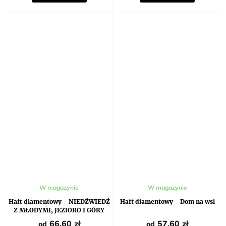
Średnia
W magazynie
W magazynie
ocena
produktu
Haft diamentowy - NIEDŹWIEDŹ
Haft diamentowy - Dom na wsi
wynosi
Z MŁODYMI, JEZIORO I GÓRY
5,0
na
66,60 zł
57,60 zł
od
od