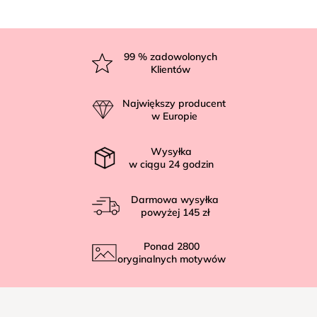
S
t
99
% zadowolonych
Klientów
o
p
Największy producent
k
w Europie
a
Wysyłka
w ciągu
24
godzin
Darmowa wysyłka
powyżej
145 zł
Ponad
2800
oryginalnych motywów