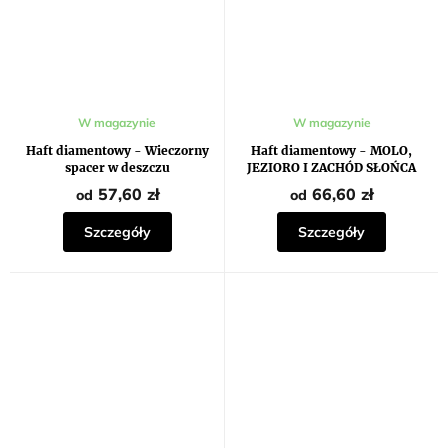
Średnia
W magazynie
W magazynie
ocena
produktu
Haft diamentowy - Wieczorny
Haft diamentowy - MOLO,
wynosi
spacer w deszczu
JEZIORO I ZACHÓD SŁOŃCA
5,0
na
57,60 zł
66,60 zł
od
od
5
gwiazdek.
Szczegóły
Szczegóły