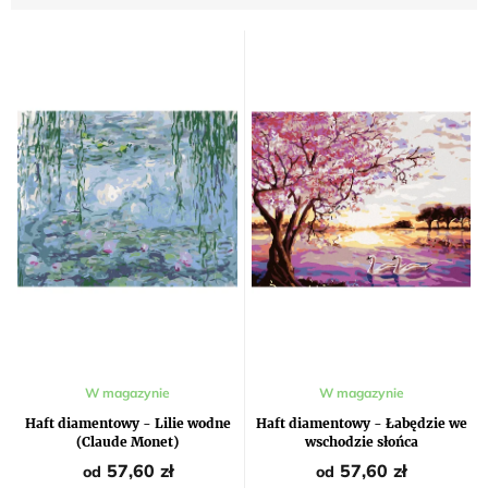
Średnia
Średnia
W magazynie
W magazynie
ocena
ocena
produktu
produktu
Haft diamentowy - Lilie wodne
Haft diamentowy - Łabędzie we
wynosi
wynosi
(Claude Monet)
wschodzie słońca
5,0
5,0
na
na
57,60 zł
57,60 zł
od
od
5
5