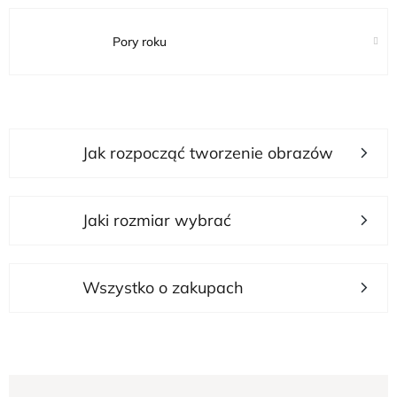
Pory roku
L
Jak rozpocząć tworzenie obrazów
i
s
t
Jaki rozmiar wybrać
a
p
r
Wszystko o zakupach
o
d
u
S
k