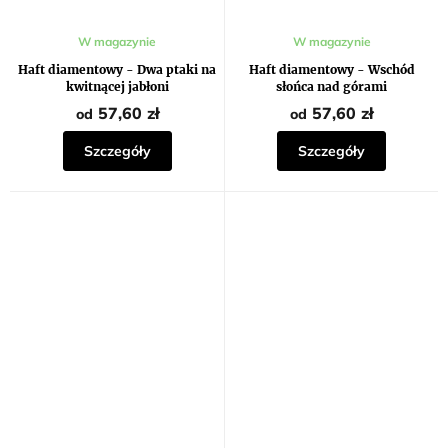
Średnia
Średnia
W magazynie
W magazynie
ocena
ocena
produktu
produktu
Haft diamentowy - Dwa ptaki na
Haft diamentowy - Wschód
wynosi
wynosi
kwitnącej jabłoni
słońca nad górami
5,0
5,0
na
na
57,60 zł
57,60 zł
od
od
5
5
gwiazdek.
gwiazdek.
Szczegóły
Szczegóły