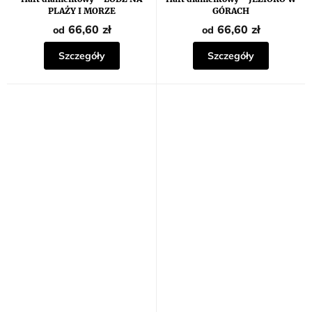
wynosi
PLAŻY I MORZE
GÓRACH
5,0
na
66,60 zł
66,60 zł
od
od
5
gwiazdek.
Szczegóły
Szczegóły