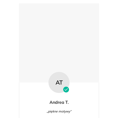
AT
Andrea T.
„piękne motywy“