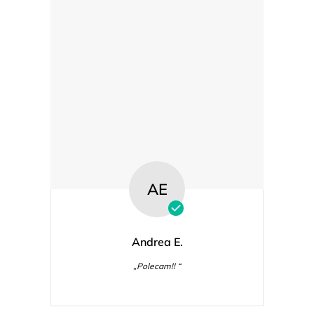
AE
Andrea E.
„Polecam!! “