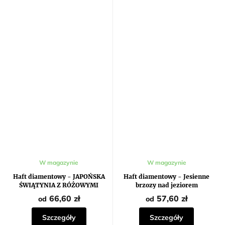
Średnia
W magazynie
W magazynie
ocena
produktu
Haft diamentowy - JAPOŃSKA
Haft diamentowy - Jesienne
wynosi
ŚWIĄTYNIA Z RÓŻOWYMI
brzozy nad jeziorem
5,0
KWIATAMI
na
66,60 zł
57,60 zł
od
od
5
gwiazdek.
Szczegóły
Szczegóły