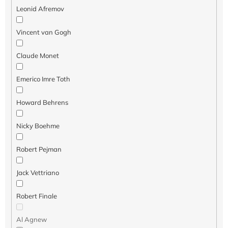
ó
Leonid Afremov
w
Vincent van Gogh
Claude Monet
Emerico Imre Toth
Howard Behrens
Nicky Boehme
Robert Pejman
Jack Vettriano
Robert Finale
Al Agnew