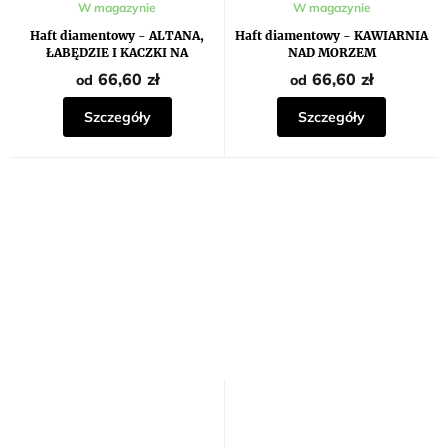
W magazynie
W magazynie
Haft diamentowy - ALTANA,
Haft diamentowy - KAWIARNIA
ŁABĘDZIE I KACZKI NA
NAD MORZEM
JEZIORZE I BRZOZY
66,60 zł
66,60 zł
od
od
Szczegóły
Szczegóły