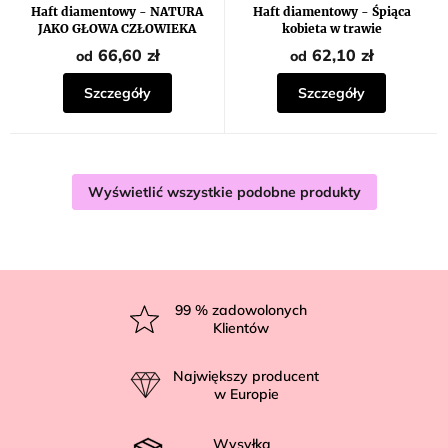
Haft diamentowy - NATURA
Haft diamentowy - Śpiąca
JAKO GŁOWA CZŁOWIEKA
kobieta w trawie
66,60 zł
62,10 zł
od
od
Szczegóły
Szczegóły
Wyświetlić wszystkie podobne produkty
S
t
99
% zadowolonych
Klientów
o
p
Największy producent
k
w Europie
a
Wysyłka