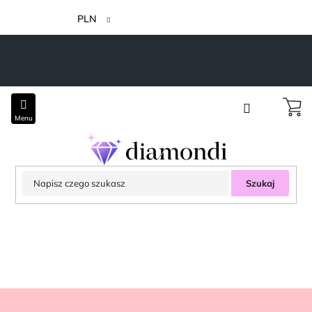
Przejść
do
PLN
treści
Szukaj