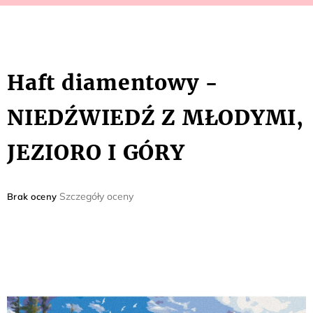
Haft diamentowy -
NIEDŹWIEDŹ Z MŁODYMI,
JEZIORO I GÓRY
Średnia
Szczegóły oceny
Brak oceny
ocena
produktu
wynosi
0,0
na
5
gwiazdek.