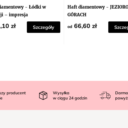
ocena
produktu
diamentowy - Łódki w
Haft diamentowy - JEZIOR
wynosi
5,0
ji – impresja
GÓRACH
na
5
,10 zł
66,60 zł
gwiazdek.
od
Szczegóły
Szcze
szy producent
Wysyłka
Darmo
ie
w ciągu
24
godzin
powyż