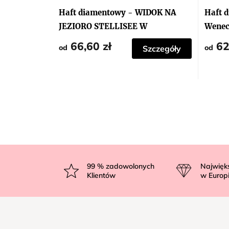
Haft diamentowy - WIDOK NA
Haft 
JEZIORO STELLISEE W
Wenec
SZWAJCARII
66,60 zł
62
od
od
Szczegóły
S
t
99
% zadowolonych
Najwięk
Klientów
w Europ
o
p
k
a