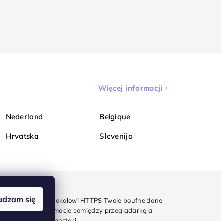
Więcej informacji
Nederland
Belgique
Hrvatska
Slovenija
adzam się
mondi. Dzięki protokołowi HTTPS Twoje poufne dane
e - wszystkie informacje pomiędzy przeglądarką a
w zaszyfrowanej postaci.