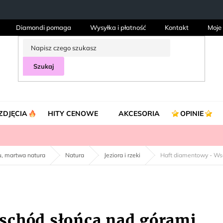
Diamondi pomaga
Wysyłka i płatność
Kontakt
Moje
Szukaj
ZDJĘCIA
HITY CENOWE
AKCESORIA
OPINIE
ku, martwa natura
Natura
Jeziora i rzeki
Haft diamentowy - Ws
schód słońca nad górami