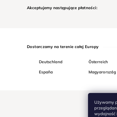
Akceptujemy następujące płatności:
Dostarczamy na terenie całej Europy
Deutschland
Österreich
España
Magyarország
Używamy pl
przeglądani
wydajność i