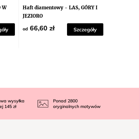
O W
Haft diamentowy - LAS, GÓRY I
JEZIORO
66,60 zł
od
góły
Szczegóły
wa wysyłka
Ponad
2800
ej
145 zł
oryginalnych motywów