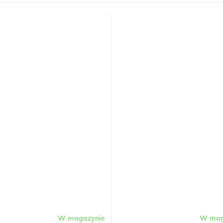
W magazynie
W mag
Średnia