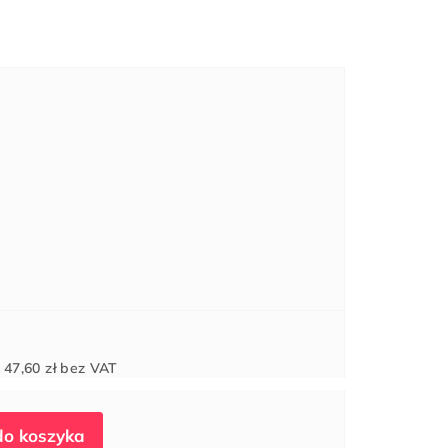
Cena
d
47,60 zł
bez VAT
jednostkowa: