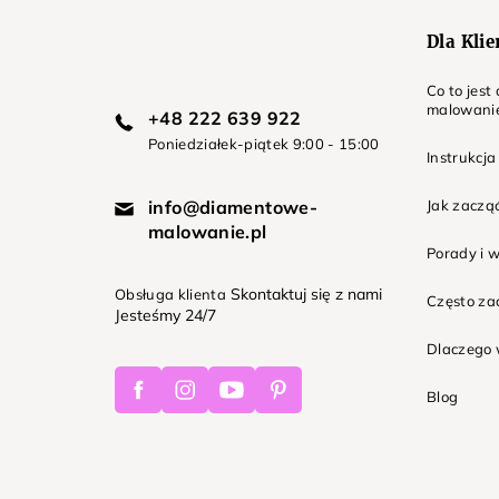
Dla Kli
Co to jes
malowani
+48 222 639 922
Poniedziałek-piątek 9:00 - 15:00
Instrukcja
info@diamentowe-
Jak zaczą
malowanie.pl
Porady i 
Skontaktuj się z nami
Obsługa klienta
Często z
Jesteśmy 24/7
Dlaczego 
Facebook
Instagram
Youtube
Pinterest
Blog