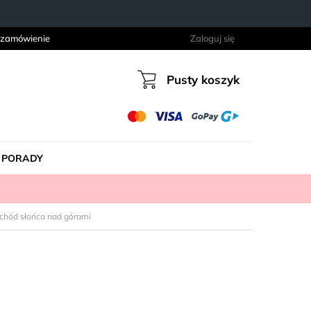
 zamówienie
Zaloguj się
Pusty koszyk
Koszyk
PORADY
chód słońca nad górami