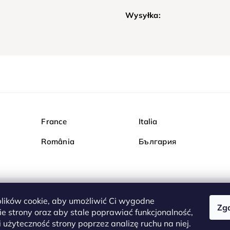
Wysyłka:
France
Italia
România
България
ików cookie, aby umożliwić Ci wygodne
Zg
Kupuj bezpiecznie w Dia
e strony oraz aby stale poprawiać funkcjonalność,
są całkowicie bezpieczn
 użyteczność strony poprzez analizę ruchu na niej.
serwerem są przesyłane 