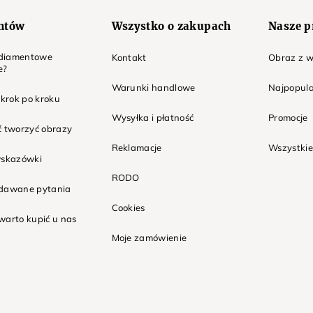
entów
Wszystko o zakupach
Nasze p
t diamentowe
Kontakt
Obraz z w
e?
Warunki handlowe
Najpopula
 krok po kroku
Wysyłka i płatność
Promocje
ć tworzyć obrazy
Reklamacje
Wszystkie
wskazówki
RODO
adawane pytania
Cookies
warto kupić u nas
Moje zamówienie