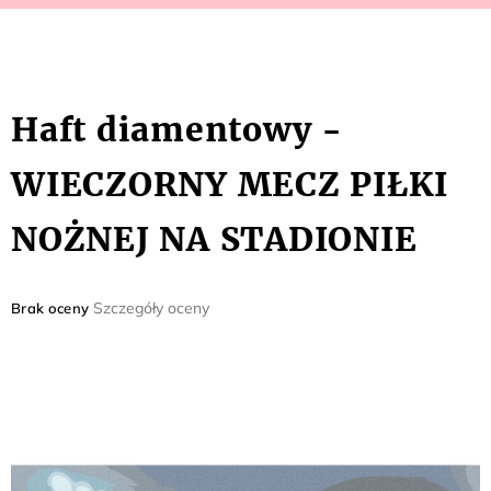
Haft diamentowy -
WIECZORNY MECZ PIŁKI
NOŻNEJ NA STADIONIE
Średnia
Szczegóły oceny
Brak oceny
ocena
produktu
wynosi
0,0
na
5
gwiazdek.