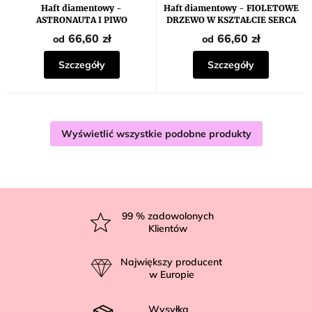
Haft diamentowy -
Haft diamentowy - FIOLETOWE
ASTRONAUTA I PIWO
DRZEWO W KSZTAŁCIE SERCA
66,60 zł
66,60 zł
od
od
Szczegóły
Szczegóły
Wyświetlić wszystkie podobne produkty
S
t
99
% zadowolonych
Klientów
o
p
Największy producent
k
w Europie
a
Wysyłka