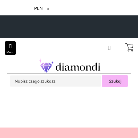
Przejść
do
PLN
treści
Szukaj