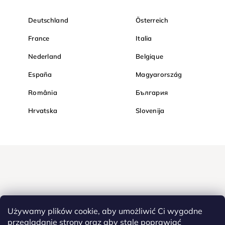
Deutschland
Österreich
France
Italia
Nederland
Belgique
España
Magyarország
România
България
Hrvatska
Slovenija
Używamy plików cookie, aby umożliwić Ci wygodne
przeglądanie strony oraz aby stale poprawiać