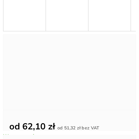
od
62,10 zł
Cena
od
51,32 zł
bez VAT
jednostkowa: