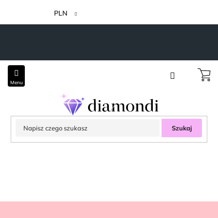
Przejść
do
PLN
treści
Szukaj