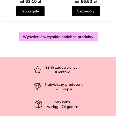
62,10 zł
66,60 zł
od
od
Szczegóły
Szczegóły
Wyświetlić wszystkie podobne produkty
S
t
99
% zadowolonych
Klientów
o
p
Największy producent
k
w Europie
a
Wysyłka
w ciągu
24
godzin