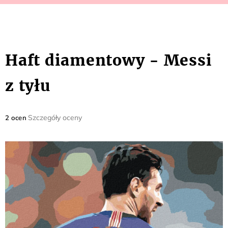
Haft diamentowy - Messi
z tyłu
Średnia
Szczegóły oceny
2 ocen
ocena
produktu
wynosi
5,0
na
5
gwiazdek.