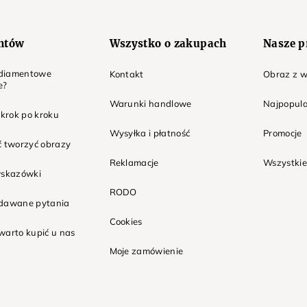
entów
Wszystko o zakupach
Nasze p
t diamentowe
Kontakt
Obraz z w
e?
Warunki handlowe
Najpopula
 krok po kroku
Wysyłka i płatność
Promocje
ć tworzyć obrazy
Reklamacje
Wszystkie
wskazówki
RODO
adawane pytania
Cookies
warto kupić u nas
Moje zamówienie