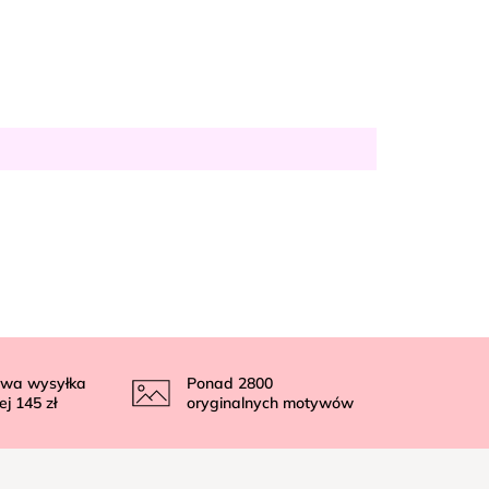
wa wysyłka
Ponad
2800
ej
145 zł
oryginalnych motywów