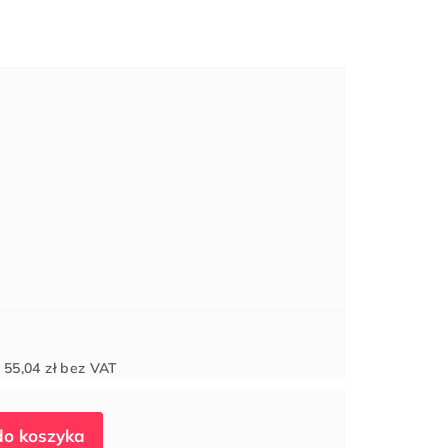
Cena
d
55,04 zł
bez VAT
jednostkowa: