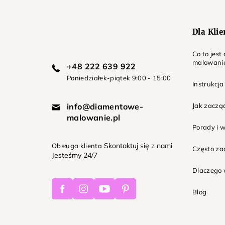
a
Dla Kli
Co to jes
malowani
+48 222 639 922
Poniedziałek-piątek 9:00 - 15:00
Instrukcja
info@diamentowe-
Jak zaczą
malowanie.pl
Porady i 
Skontaktuj się z nami
Obsługa klienta
Często z
Jesteśmy 24/7
Dlaczego 
Facebook
Instagram
Youtube
Pinterest
Blog