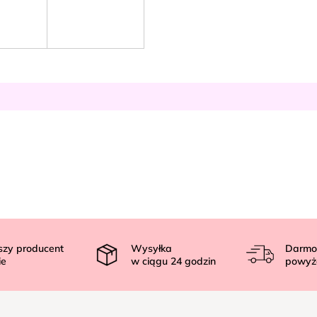
szy producent
Wysyłka
Darmo
ie
w ciągu
24
godzin
powyż