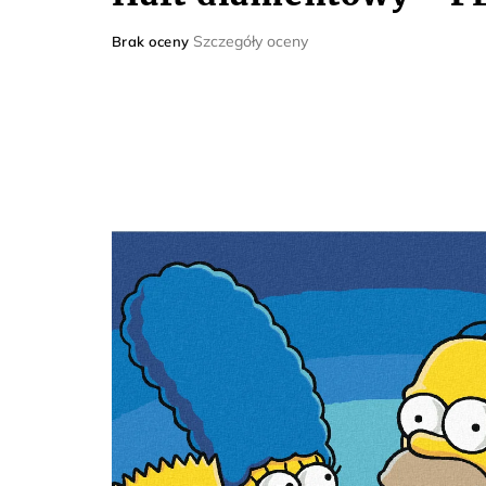
Średnia
Szczegóły oceny
Brak oceny
ocena
produktu
wynosi
0,0
na
5
gwiazdek.