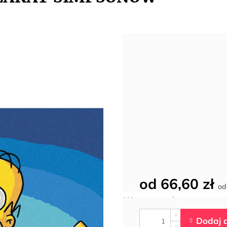
od
66,60 zł
o