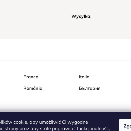
Wysyłka:
France
Italia
România
България
ików cookie, aby umożliwić Ci wygodne
Zg
Kupuj bezpiecznie w Dia
e strony oraz aby stale poprawiać funkcjonalność,