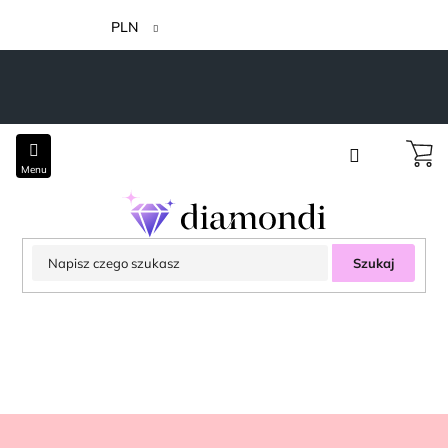
Przejść
do
PLN
treści
Szukaj