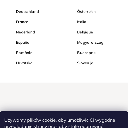
Deutschland
Österreich
France
Italia
Nederland
Belgique
España
Magyarország
România
България
Hrvatska
Slovenija
Używamy plików cookie, aby umożliwić Ci wygodne
przeglądanie strony oraz aby stale poprawiać