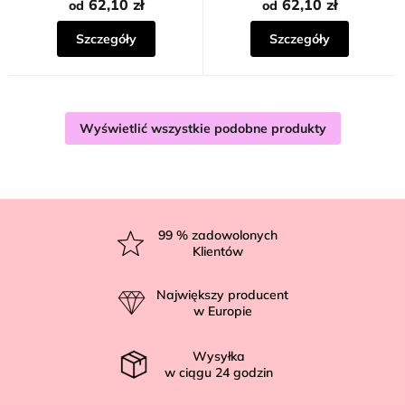
62,10 zł
62,10 zł
od
od
Szczegóły
Szczegóły
Wyświetlić wszystkie podobne produkty
S
t
99
% zadowolonych
Klientów
o
p
Największy producent
k
w Europie
a
Wysyłka
w ciągu
24
godzin