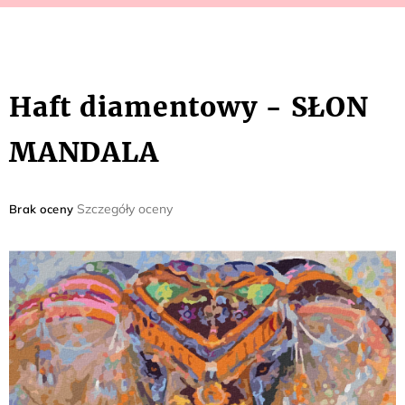
Haft diamentowy - SŁON
MANDALA
Średnia
Szczegóły oceny
Brak oceny
ocena
produktu
wynosi
0,0
na
5
gwiazdek.