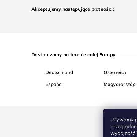
Akceptujemy następujące płatności:
Dostarczamy na terenie całej Europy
Deutschland
Österreich
España
Magyarország
Używamy pl
przeglądani
wydajność i