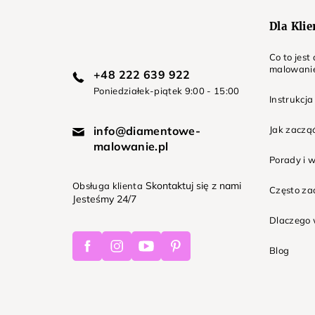
Dla Kli
Co to jes
malowani
+48 222 639 922
Poniedziałek-piątek 9:00 - 15:00
Instrukcja
info@diamentowe-
Jak zaczą
malowanie.pl
Porady i 
Skontaktuj się z nami
Obsługa klienta
Często z
Jesteśmy 24/7
Dlaczego 
Facebook
Instagram
Youtube
Pinterest
Blog