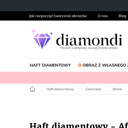
Przejść
do
treści
Jak rozpocząć tworzenie obrazów
O nas
Blog
HAFT DIAMENTOWY
OBRAZ Z WŁASNEGO 
Home
Haft diamentowy
Zwierzęta
Słonie
Haft diamentowy - Af