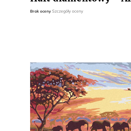
Średnia
Szczegóły oceny
Brak oceny
ocena
produktu
wynosi
0,0
na
5
gwiazdek.