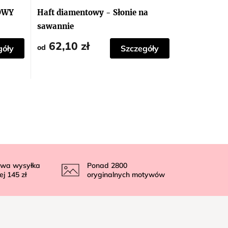
OWY
Haft diamentowy - Słonie na
sawannie
62,10 zł
od
góły
Szczegóły
wa wysyłka
Ponad
2800
ej
145 zł
oryginalnych motywów