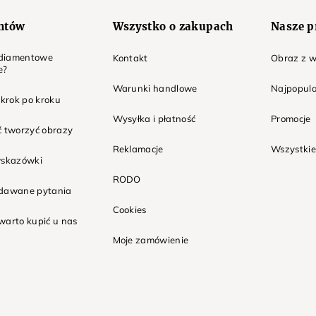
entów
Wszystko o zakupach
Nasze p
t diamentowe
Kontakt
Obraz z w
e?
Warunki handlowe
Najpopula
 krok po kroku
Wysyłka i płatność
Promocje
ć tworzyć obrazy
Reklamacje
Wszystkie
wskazówki
RODO
adawane pytania
Cookies
warto kupić u nas
Moje zamówienie