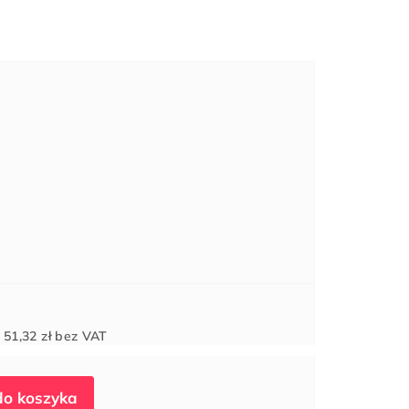
Cena
d
51,32 zł
bez VAT
jednostkowa: