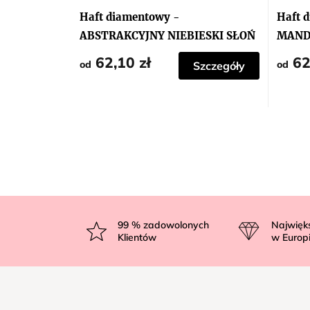
Haft diamentowy -
Haft 
ABSTRAKCYJNY NIEBIESKI SŁOŃ
MAND
62,10 zł
62
od
od
Szczegóły
S
t
99
% zadowolonych
Najwięk
Klientów
w Europ
o
p
k
a