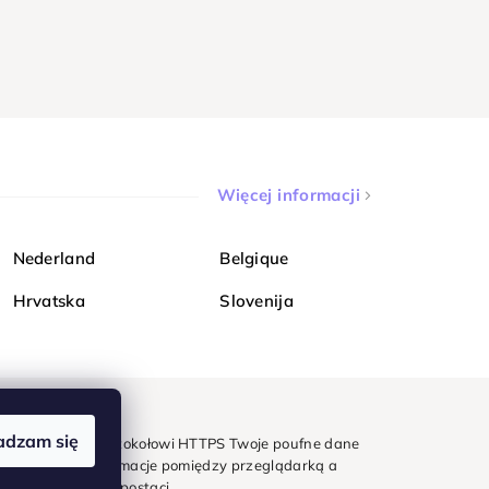
Więcej informacji
Nederland
Belgique
Hrvatska
Slovenija
adzam się
mondi. Dzięki protokołowi HTTPS Twoje poufne dane
e - wszystkie informacje pomiędzy przeglądarką a
w zaszyfrowanej postaci.