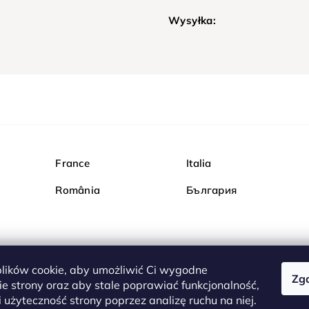
Wysyłka:
France
Italia
România
България
ików cookie, aby umożliwić Ci wygodne
Zg
Kupuj bezpiecznie w Dia
e strony oraz aby stale poprawiać funkcjonalność,
są całkowicie bezpieczn
 użyteczność strony poprzez analizę ruchu na niej.
serwerem są przesyłane 