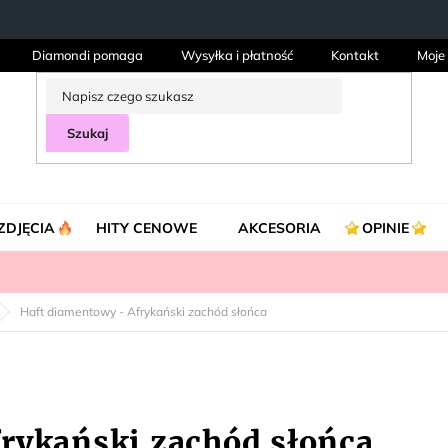
Diamondi pomaga
Wysyłka i płatność
Kontakt
Moje
Szukaj
ZDJĘCIA
HITY CENOWE
AKCESORIA
OPINIE
Haft diamentowy - Afrykański zachód słońca
rykański zachód słońca