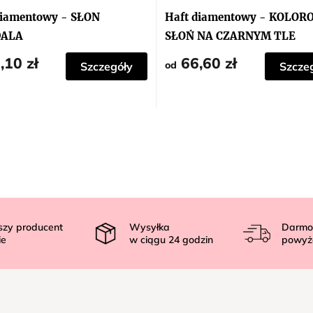
diamentowy - SŁON
Haft diamentowy - KOLOR
ALA
SŁOŃ NA CZARNYM TLE
,10 zł
66,60 zł
od
Szczegóły
Szcze
szy producent
Wysyłka
Darmo
ie
w ciągu
24
godzin
powyż