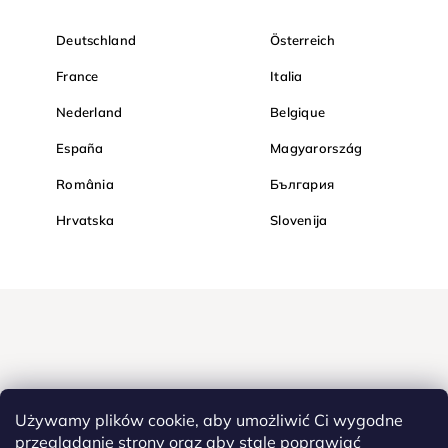
Deutschland
Österreich
France
Italia
Nederland
Belgique
España
Magyarország
România
България
Hrvatska
Slovenija
Używamy plików cookie, aby umożliwić Ci wygodne
przeglądanie strony oraz aby stale poprawiać