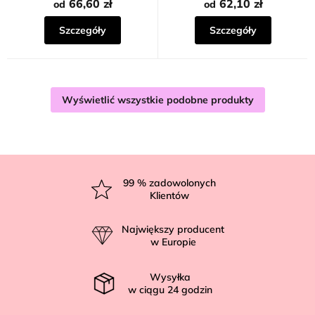
66,60 zł
62,10 zł
od
od
Szczegóły
Szczegóły
Wyświetlić wszystkie podobne produkty
S
t
99
% zadowolonych
Klientów
o
p
Największy producent
k
w Europie
a
Wysyłka
w ciągu
24
godzin