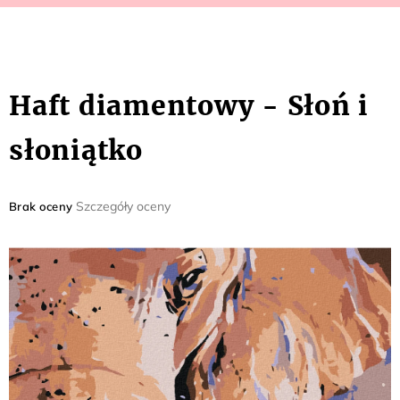
Haft diamentowy - Słoń i
słoniątko
Średnia
Szczegóły oceny
Brak oceny
ocena
produktu
wynosi
0,0
na
5
gwiazdek.