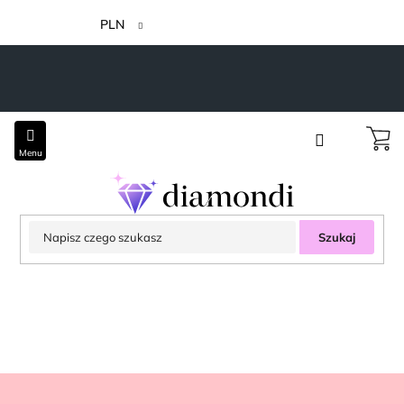
Przejść
do
PLN
treści
Szukaj