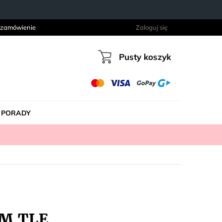
 zamówienie
Zaloguj się
Pusty koszyk
Koszyk
PORADY
YM TLE