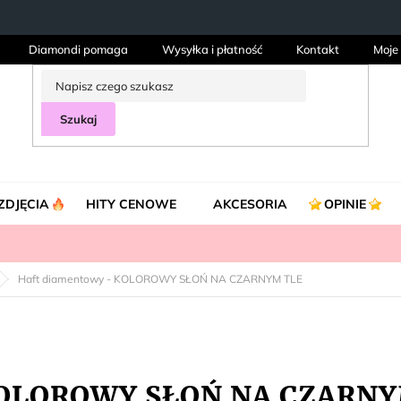
Diamondi pomaga
Wysyłka i płatność
Kontakt
Moje
Szukaj
ZDJĘCIA
HITY CENOWE
AKCESORIA
OPINIE
Haft diamentowy - KOLOROWY SŁOŃ NA CZARNYM TLE
 KOLOROWY SŁOŃ NA CZARN