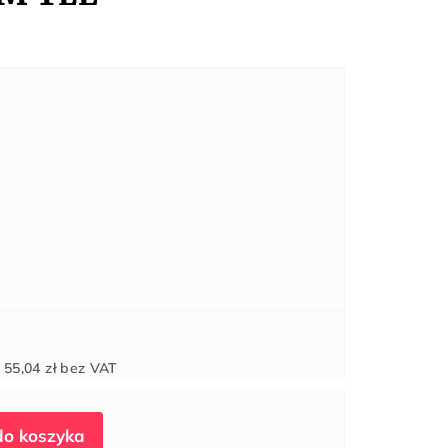
Cena
d
55,04 zł
bez VAT
jednostkowa: