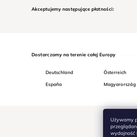
Akceptujemy następujące płatności:
Dostarczamy na terenie całej Europy
Deutschland
Österreich
España
Magyarország
Używamy pl
przeglądani
wydajność i