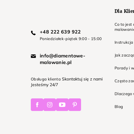
Dla Kli
Co to jes
malowani
+48 222 639 922
Poniedziałek-piątek 9:00 - 15:00
Instrukcja
info@diamentowe-
Jak zaczą
malowanie.pl
Porady i 
Skontaktuj się z nami
Obsługa klienta
Często z
Jesteśmy 24/7
Dlaczego 
Facebook
Instagram
Youtube
Pinterest
Blog