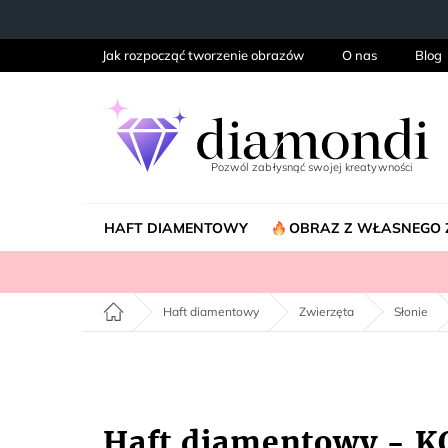
Przejść
do
treści
Jak rozpocząć tworzenie obrazów
O nas
Blog
HAFT DIAMENTOWY
OBRAZ Z WŁASNEGO 
Home
Haft diamentowy
Zwierzęta
Słonie
Haft diamentowy -