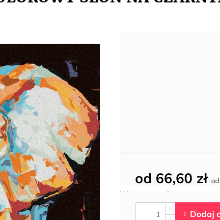
od
66,60 zł
o