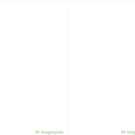
W magazynie
W mag
Średnia