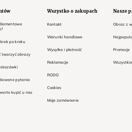
entów
Wszystko o zakupach
Nasze p
t diamentowe
Kontakt
Obraz z w
e?
Warunki handlowe
Najpopula
 krok po kroku
Wysyłka i płatność
Promocje
ć tworzyć obrazy
Reklamacje
Wszystkie
wskazówki
RODO
adawane pytania
Cookies
warto kupić u nas
Moje zamówienie