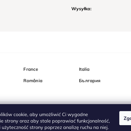
Wysyłka:
France
Italia
România
България
ików cookie, aby umożliwić Ci wygodne
Zg
Kupuj bezpiecznie w Dia
e strony oraz aby stale poprawiać funkcjonalność,
są całkowicie bezpieczn
 użyteczność strony poprzez analizę ruchu na niej.
serwerem są przesyłane 