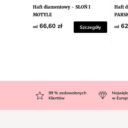
Haft diamentowy - SŁOŃ I
Haft 
MOTYLE
PARS
66,60 zł
62
od
od
Szczegóły
S
t
99
% zadowolonych
Najwięk
Klientów
w Europ
o
p
k
a