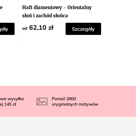
e
Haft diamentowy - Orientalny
słoń i zachód słońca
62,10 zł
od
góły
Szczegóły
wa wysyłka
Ponad
2800
ej
145 zł
oryginalnych motywów