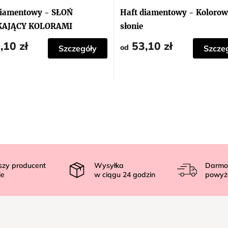
ocena
produktu
diamentowy - SŁOŃ
Haft diamentowy - Kolorow
wynosi
5,0
KAJĄCY KOLORAMI
słonie
na
5
,10 zł
53,10 zł
gwiazdek.
od
Szczegóły
Szcze
szy producent
Wysyłka
Darmo
ie
w ciągu
24
godzin
powyż