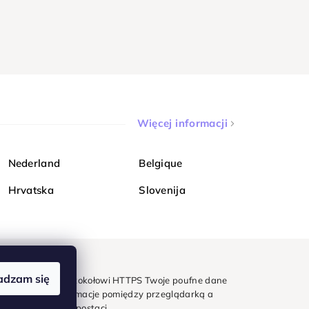
Więcej informacji
Nederland
Belgique
Hrvatska
Slovenija
adzam się
mondi. Dzięki protokołowi HTTPS Twoje poufne dane
e - wszystkie informacje pomiędzy przeglądarką a
w zaszyfrowanej postaci.