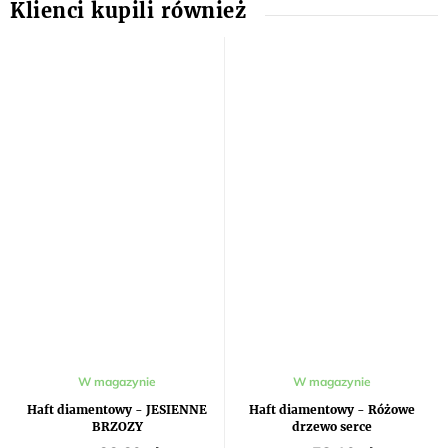
Średnia
W magazynie
W magazynie
ocena
produktu
Haft diamentowy - JESIENNE
Haft diamentowy - Różowe
wynosi
BRZOZY
drzewo serce
5,0