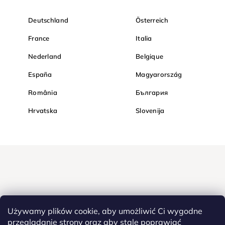
Deutschland
Österreich
France
Italia
Nederland
Belgique
España
Magyarország
România
България
Hrvatska
Slovenija
Używamy plików cookie, aby umożliwić Ci wygodne
przeglądanie strony oraz aby stale poprawiać