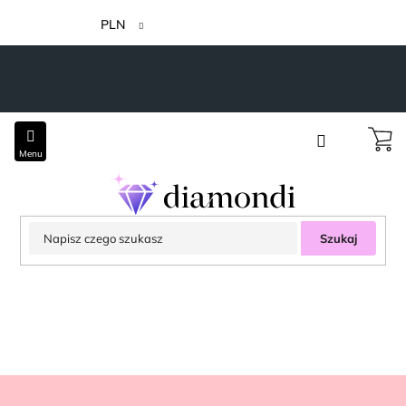
Przejść
do
PLN
treści
Szukaj