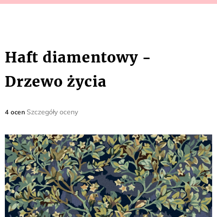
Haft diamentowy -
Drzewo życia
Średnia
Szczegóły oceny
4 ocen
ocena
produktu
wynosi
5,0
na
5
gwiazdek.