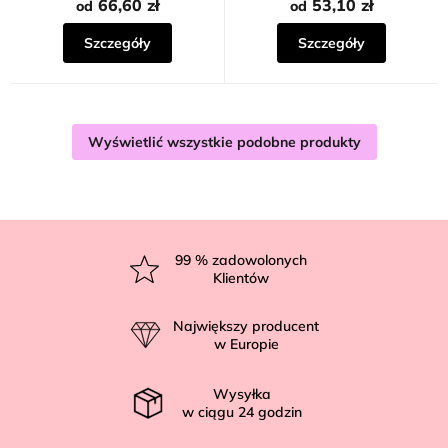
na
66,60 zł
53,10 zł
od
od
5
gwiazdek.
Szczegóły
Szczegóły
Wyświetlić wszystkie podobne produkty
S
t
99
% zadowolonych
Klientów
o
p
Największy producent
k
w Europie
a
Wysyłka
w ciągu
24
godzin