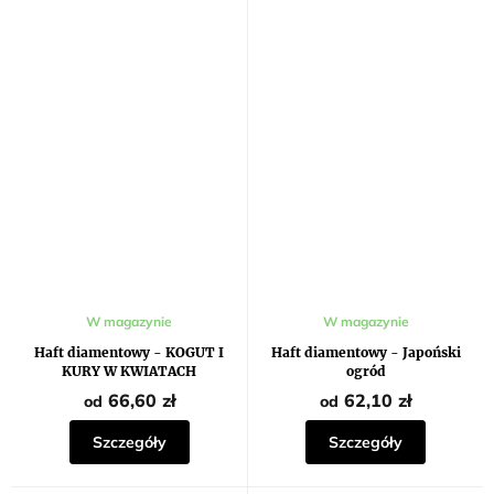
W magazynie
W magazynie
Haft diamentowy - KOGUT I
Haft diamentowy - Japoński
KURY W KWIATACH
ogród
66,60 zł
62,10 zł
od
od
Szczegóły
Szczegóły