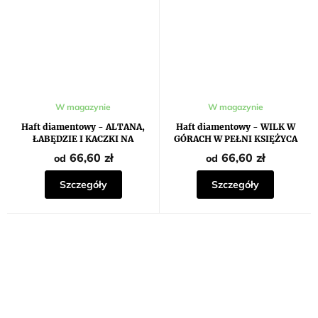
W magazynie
W magazynie
Haft diamentowy - ALTANA,
Haft diamentowy - WILK W
ŁABĘDZIE I KACZKI NA
GÓRACH W PEŁNI KSIĘŻYCA
JEZIORZE I BRZOZY
66,60 zł
66,60 zł
od
od
Szczegóły
Szczegóły