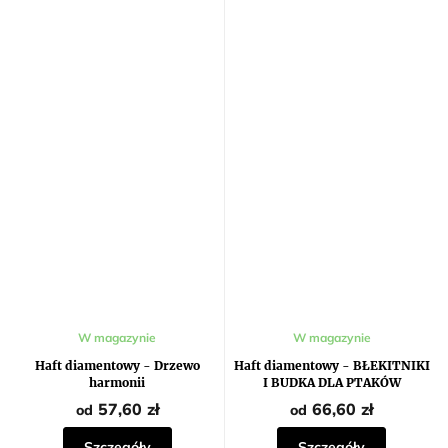
Średnia
W magazynie
W magazynie
ocena
produktu
Haft diamentowy - Drzewo
Haft diamentowy - BŁEKITNIKI
wynosi
harmonii
I BUDKA DLA PTAKÓW
5,0
na
57,60 zł
66,60 zł
od
od
5
gwiazdek.
Szczegóły
Szczegóły