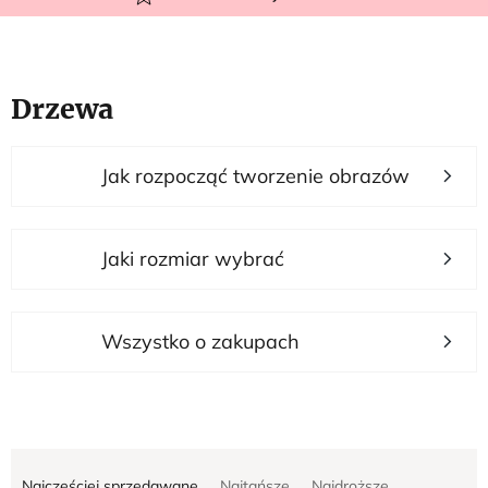
Drzewa
L
Jak rozpocząć tworzenie obrazów
i
s
t
Jaki rozmiar wybrać
a
p
r
Wszystko o zakupach
o
d
u
S
k
Najczęściej sprzedawane
Najtańsze
Najdroższe