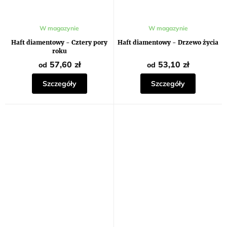
Średnia
Średnia
W magazynie
W magazynie
ocena
ocena
produktu
produktu
Haft diamentowy - Cztery pory
Haft diamentowy - Drzewo życia
wynosi
wynosi
roku
5,0
5,0
na
na
57,60 zł
53,10 zł
od
od
5
5
gwiazdek.
gwiazdek.
Szczegóły
Szczegóły