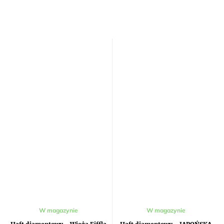
Średnia
W magazynie
W magazynie
ocena
produktu