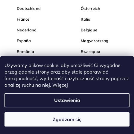
Deutschland
Österreich
France
Italia
Nederland
Belgique
España
Magyarország
România
България
Hrvatska
Slovenija
Używamy plików cookie, aby umożliwić Ci wygodne
przeglądanie strony oraz aby stale poprawiać
funkcjonalność, wydajność i użyteczność strony poprzez
analizę ruchu na niej.
Więcej
Ustawienia
Zgadzam się