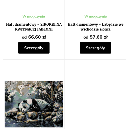
ó
w
Średnia
W magazynie
W magazynie
ocena
produktu
Haft diamentowy - SIKORKI NA
Haft diamentowy - Łabędzie we
wynosi
KWITNĄCEJ JABŁONI
wschodzie słońca
5,0
na
66,60 zł
57,60 zł
od
od
5
gwiazdek.
Szczegóły
Szczegóły