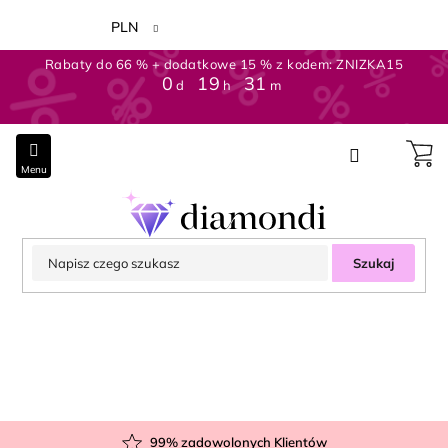
Przejść
do
PLN
treści
Rabaty do 66 % + dodatkowe 15 % z kodem: ZNIZKA15
0
:
19
:
31
d
h
m
Szukaj
99
% zadowolonych Klientów