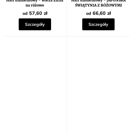
Haft diamentowy - Wieża Eiffla
Haft diamentowy - JAPOŃSKA
wynosi
na różowo
ŚWIĄTYNIA Z RÓŻOWYMI
5,0
KWIATAMI
na
57,60 zł
66,60 zł
od
od
5
gwiazdek.
Szczegóły
Szczegóły