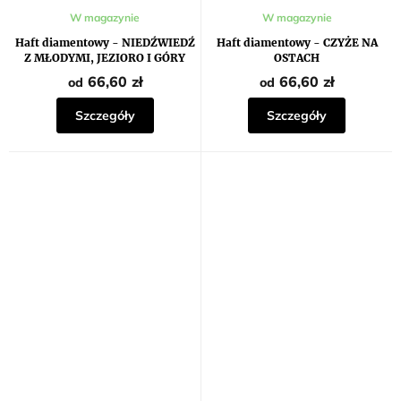
W magazynie
W magazynie
Haft diamentowy - NIEDŹWIEDŹ
Haft diamentowy - CZYŻE NA
Z MŁODYMI, JEZIORO I GÓRY
OSTACH
66,60 zł
66,60 zł
od
od
Szczegóły
Szczegóły