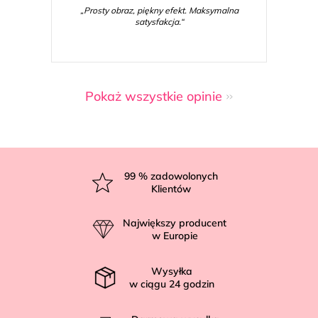
„Prosty obraz, piękny efekt. Maksymalna
satysfakcja.“
Pokaż wszystkie opinie
S
t
99
% zadowolonych
Klientów
o
p
Największy producent
k
w Europie
a
Wysyłka
w ciągu
24
godzin