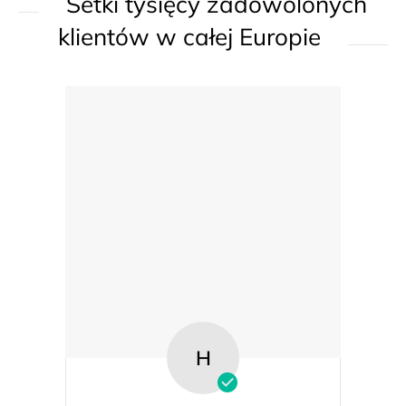
Setki tysięcy zadowolonych
i
s
klientów w całej Europie
t
y
H