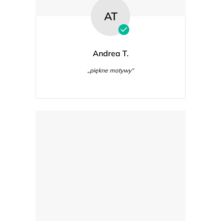
AT
Andrea T.
„piękne motywy“