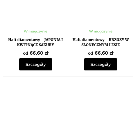
Średnia
W magazynie
W magazynie
ocena
produktu
Haft diamentowy - JAPONIA I
Haft diamentowy - BRZOZY W
wynosi
KWITNĄCE SAKURY
SŁONECZNYM LESIE
5,0
na
66,60 zł
66,60 zł
od
od
5
gwiazdek.
Szczegóły
Szczegóły