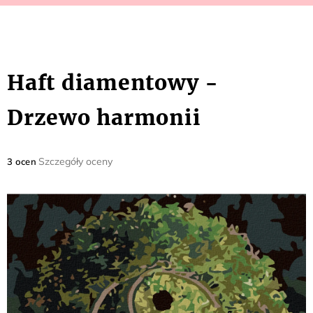
Haft diamentowy -
Drzewo harmonii
Średnia
Szczegóły oceny
3 ocen
ocena
produktu
wynosi
5,0
na
5
gwiazdek.