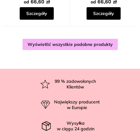
66,60 zł
66,60 zł
od
od
Szczegóły
Szczegóły
Wyświetlić wszystkie podobne produkty
S
t
99
% zadowolonych
Klientów
o
p
Największy producent
k
w Europie
a
Wysyłka
w ciągu
24
godzin