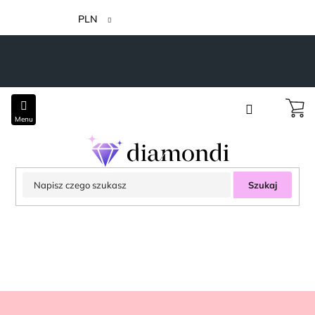
Przejść
do
PLN
treści
Szukaj