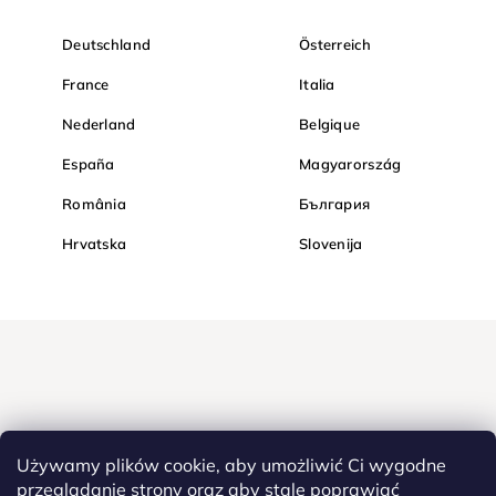
Deutschland
Österreich
France
Italia
Nederland
Belgique
España
Magyarország
România
България
Hrvatska
Slovenija
Używamy plików cookie, aby umożliwić Ci wygodne
przeglądanie strony oraz aby stale poprawiać