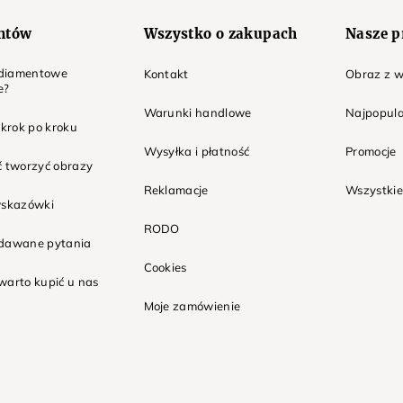
entów
Wszystko o zakupach
Nasze p
t diamentowe
Kontakt
Obraz z w
e?
Warunki handlowe
Najpopula
 krok po kroku
Wysyłka i płatność
Promocje
ć tworzyć obrazy
Reklamacje
Wszystkie
wskazówki
RODO
adawane pytania
Cookies
warto kupić u nas
Moje zamówienie