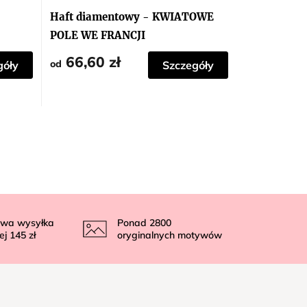
Haft diamentowy - KWIATOWE
POLE WE FRANCJI
66,60 zł
od
góły
Szczegóły
wa wysyłka
Ponad
2800
ej
145 zł
oryginalnych motywów