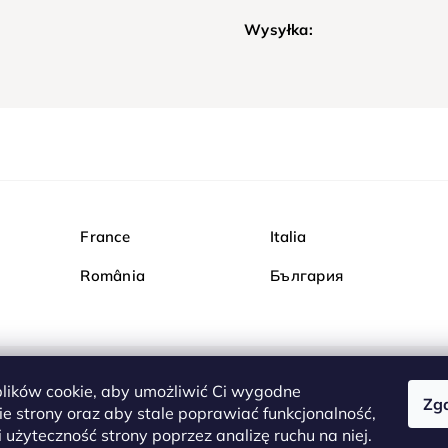
Wysyłka:
France
Italia
România
България
ików cookie, aby umożliwić Ci wygodne
Zg
Kupuj bezpiecznie w Dia
e strony oraz aby stale poprawiać funkcjonalność,
są całkowicie bezpieczn
 użyteczność strony poprzez analizę ruchu na niej.
serwerem są przesyłane 