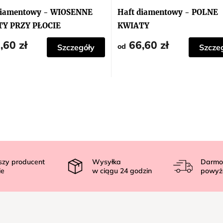
diamentowy - WIOSENNE
Haft diamentowy - POLNE
Y PRZY PŁOCIE
KWIATY
,60 zł
66,60 zł
od
Szczegóły
Szcze
szy producent
Wysyłka
Darmo
ie
w ciągu
24
godzin
powyż