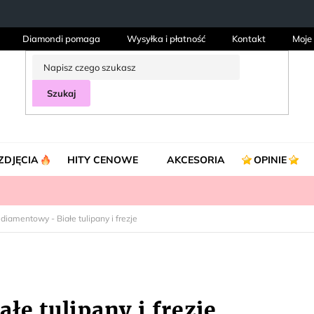
Diamondi pomaga
Wysyłka i płatność
Kontakt
Moje
Szukaj
ZDJĘCIA
HITY CENOWE
AKCESORIA
OPINIE
 diamentowy - Białe tulipany i frezje
łe tulipany i frezje