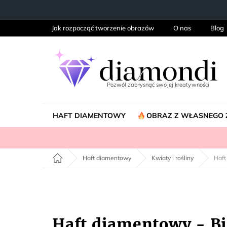
Przejść
do
treści
Jak rozpocząć tworzenie obrazów
O nas
Blog
HAFT DIAMENTOWY
OBRAZ Z WŁASNEGO 
Home
Haft diamentowy
Kwiaty i rośliny
Haft
Haft diamentowy - Bia