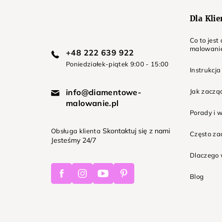
Dla Kli
Co to jes
malowani
+48 222 639 922
Poniedziałek-piątek 9:00 - 15:00
Instrukcja
info@diamentowe-
Jak zaczą
malowanie.pl
Porady i 
Skontaktuj się z nami
Obsługa klienta
Często z
Jesteśmy 24/7
Dlaczego 
Facebook
Instagram
Youtube
Pinterest
Blog