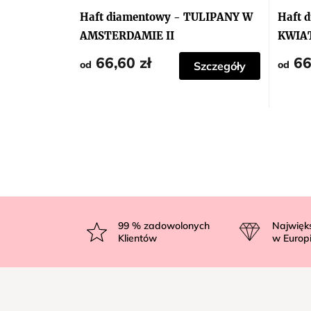
Haft diamentowy - TULIPANY W
Haft 
AMSTERDAMIE II
KWIAT
66,60 zł
66
od
od
Szczegóły
S
t
99
% zadowolonych
Najwięk
Klientów
w Europ
o
p
k
a