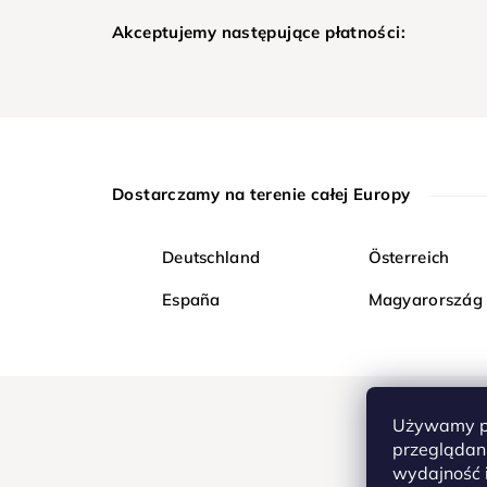
Akceptujemy następujące płatności:
Dostarczamy na terenie całej Europy
Deutschland
Österreich
España
Magyarország
Używamy pl
przeglądani
wydajność i