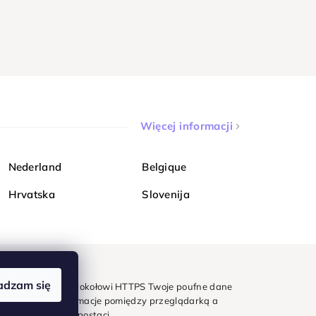
Więcej informacji
Nederland
Belgique
Hrvatska
Slovenija
adzam się
mondi. Dzięki protokołowi HTTPS Twoje poufne dane
e - wszystkie informacje pomiędzy przeglądarką a
w zaszyfrowanej postaci.