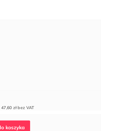
Cena
d
47,60 zł
bez VAT
jednostkowa: