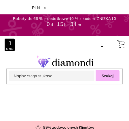
Przejść
do
PLN
treści
Rabaty do 66 % + dodatkowe 10 % z kodem: ZNIZKA10
0
15
34
d
h
m
Szukaj
99
% zadowolonych Klientów