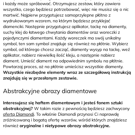
i każdy może spróbować. Otrzymujesz zestaw, który zawiera
wszystko, czego będziesz potrzebować, więc nie musisz się o nic
martwić. Najpierw przygotujesz samoprzylepne płótno z
wydrukowanym wzorem, na którym będziesz przyklejać
diamenciki. Następnie przygotujesz aplikator, tackę na diamenty,
suchy klej do łatwego chwytania diamentów oraz woreczki z
pojedynczymi diamentami. Każdy woreczek ma swój unikalny
symbol, ten sam symbol znajduje się również na płótnie. Wybierz
symbol, od którego chcesz zacząć, diamenty wysyp na tackę, weź
aplikator, nabierz niewielką ilość kleju, a następnie nabierz
diament. Umieść diament na odpowiednim symbolu na płótnie.
Powtarzaj proces, aż na płótnie umieścisz wszystkie diamenty.
Wszystkie niezbędne elementy wraz ze szczegółową instrukcją
znajdują się w przesłanym zestawie.
Abstrakcyjne obrazy diamentowe
Interesujesz się haftem diamentowym i jesteś fanem sztuki
abstrakcyjnej?
W takim razie z pewnością będziesz zachwycony
ofertą Diamondi
. To właśnie Diamondi przynosi Ci naprawdę
zróżnicowaną i bogatą ofertę wzorów, wśród których znajdziesz
również
oryginalne i nietypowe obrazy abstrakcyjne.