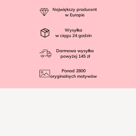
p
Największy producent
k
w Europie
a
Wysyłka
w ciągu
24
godzin
Darmowa wysyłka
powyżej
145 zł
Ponad
2800
oryginalnych motywów