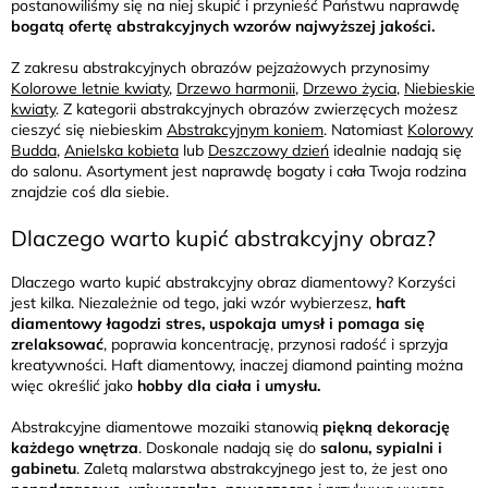
postanowiliśmy się na niej skupić i przynieść Państwu naprawdę
bogatą ofertę abstrakcyjnych wzorów najwyższej jakości.
Z zakresu abstrakcyjnych obrazów pejzażowych przynosimy
Kolorowe letnie kwiaty
,
Drzewo harmonii
,
Drzewo życia
,
Niebieskie
kwiaty
. Z kategorii abstrakcyjnych obrazów zwierzęcych możesz
cieszyć się niebieskim
Abstrakcyjnym koniem
. Natomiast
Kolorowy
Budda
,
Anielska kobieta
lub
Deszczowy dzień
idealnie nadają się
do salonu. Asortyment jest naprawdę bogaty i cała Twoja rodzina
znajdzie coś dla siebie.
Dlaczego warto kupić abstrakcyjny obraz?
Dlaczego warto kupić abstrakcyjny obraz diamentowy? Korzyści
jest kilka. Niezależnie od tego, jaki wzór wybierzesz,
haft
diamentowy łagodzi stres, uspokaja umysł i pomaga się
zrelaksować
, poprawia koncentrację, przynosi radość i sprzyja
kreatywności. Haft diamentowy, inaczej diamond painting można
więc określić jako
hobby dla ciała i umysłu.
Abstrakcyjne diamentowe mozaiki stanowią
piękną dekorację
każdego
wnętrza
. Doskonale nadają się do
salonu, sypialni i
gabinetu
. Zaletą malarstwa abstrakcyjnego jest to, że jest ono