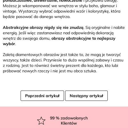
ponadczasowe, uniwersalne, nowoczesne
i przykuwa uwagę.
Możesz je wkomponować we wnętrza w stylu boho, glamour i
vintage. Wystarczy wybrać odpowiedni wzór i kolorystykę, która
będzie pasować do danego wnętrza.
Abstrakcyjne obrazy nigdy się nie znudzą
. Są oryginalne i nabite
energią. Jeśli więc zastanawiasz nad odpowiednią dekoracją
wnętrz do swojego domu,
obrazy abstrakcyjne to najlepszy
wybór
.
Zaletą diamentowych obrazów jest także to, że mogą je tworzyć
wszyscy, także dzieci. Przyniesie to dużo wspólnej zabawy i czasu
z rodziną. Jest to również świetny prezent dla każdego, kto lubi
próbować nowych rzeczy i nie jest mu obca sztuka.
Poprzedni artykuł
Następny artykuł
S
t
99
% zadowolonych
Klientów
o