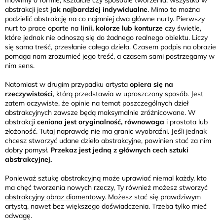
abstrakcji jest
jak najbardziej indywidualne
. Mimo to można
podzielić abstrakcję na co najmniej dwa główne nurty. Pierwszy
nurt to prace oparte na
linii, kolorze lub konturze
czy świetle,
które jednak nie odnoszą się do żadnego realnego obiektu. Liczy
się sama treść, przesłanie całego dzieła. Czasem podpis na obrazie
pomaga nam zrozumieć jego treść, a czasem sami postrzegamy w
nim sens.
Natomiast w drugim przypadku artysta
opiera się na
rzeczywistości
, którą przedstawia w uproszczony sposób. Jest
zatem oczywiste, że opinie na temat poszczególnych dzieł
abstrakcyjnych zawsze będą maksymalnie zróżnicowane. W
abstrakcji
ceniona jest oryginalność, równowaga
i prostota lub
złożoność. Tutaj naprawdę nie ma granic wyobraźni. Jeśli jednak
chcesz stworzyć udane dzieło abstrakcyjne, powinien stać za nim
dobry pomysł.
Przekaz jest jedną z głównych cech sztuki
abstrakcyjnej.
Ponieważ sztukę abstrakcyjną może uprawiać niemal każdy, kto
ma chęć tworzenia nowych rzeczy, Ty również możesz stworzyć
abstrakcyjny obraz diamentowy
. Możesz stać się prawdziwym
artystą, nawet bez większego doświadczenia. Trzeba tylko mieć
odwagę.