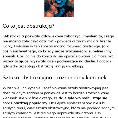
Co to jest abstrakcja?
"Abstrakcja pozwala człowiekowi zobaczyć umysłem to, czego
nie można zobaczyć oczami"
- powiedział znany malarz Arshile
Gorky. I właśnie w ten sposób można rozumieć abstrakcję. Jako
coś nieuchwytnego, co każdy może zrozumieć w zupełnie inny
sposób
. Coś, co nie do końca da się opisać słowami. Co może być
wzbogacające, wyzwalające i podnoszące na duchu
. Podczas
gdy jedni akceptują abstrakcję, inni ją uwielbiają.
Sztuka abstrakcyjna - różnorodny kierunek
Właściwe uchwycenie i zdefiniowanie sztuki abstrakcyjnej jest
dość trudnym zadaniem ponieważ jest to bardzo zróżnicowany
kierunek. Ale właśnie dlatego, że
daje tyle wolności, staje się
coraz bardziej popularny
. Dzisiejsze społeczeństwo nie lubi
ścisłych reguł, więc sztuka abstrakcyjna, która nie podlega żadnym
ścisłym kryteriom, jest dla niego naprawdę stworzona. Czy
mówimy o formie, kształcie czy sposobie tworzenia, wszystko w