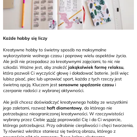
Każde hobby się liczy
Kreatywne hobby to świetny sposób na maksymalne
wykorzystanie wolnego czasu i poprawę wielu aspektów życia.
Ale jeśli nie przepadasz za kreatywnymi zajęciami, to nic nie
szkodzi. Ważne jest, aby znaleźć
jakąkolwiek formę relaksu
,
która pozwoli Ci wyczyścić głowę i doładować baterie. Jeśli więc
lubisz pisać, piec lub uprawiać sport, każda z tych rzeczy jest
świetną opcją. Kluczem jest
sensowne spędzanie czasu
i
czerpanie radości z wybranej aktywności.
Ale jeśli chcesz doświadczyć kreatywnego hobby ze wszystkimi
jego zaletami, rozważ
haft diamentowy
, do którego nie
potrzebujesz nieograniczonej kreatywności. W rzeczywistości
wybrany przez Ciebie
wzór
poprowadzi Cię i da Ci wsparcie,
którego potrzebujesz. Przy odrobinie cierpliwości i chęci tworzenia,
Ty również wkrótce staniesz się twórcą obrazu, którego z
pewnością nikt nie przeoczy. Żywe kolory, skuteczne