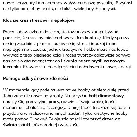
nowe horyzonty i ma ogromny wpływ na naszą psychikę. Przynosi
nie tylko potrzebny relaks, ale także wiele innych korzyści.
Kładzie kres stresowi i niepokojowi
Pracy i obowiązkom dość często towarzyszy kompulsywne
poczucie, że musimy mieć nad wszystkim kontrolę. Kiedy sprawy
nie idą zgodnie z planem, pojawia się stres, niepokój i inne
nieprzyjemne uczucia. Jednak kreatywne hobby może nas łatwo
wyrwać z tego błędnego koła. Proces twórczy całkowicie odrywa
nas od świata zewnętrznego i
skupia nasze myśli na nowym
kierunku
. Prowadzi to do odprężenia i doładowania nowej energii.
Pomaga odkryć nowe zdolności
W momencie, gdy podejmujesz nowe hobby, otwierają się przed
Tobą zupełnie nowe horyzonty. Na przykład
haft diamentowy
nauczy Cię precyzyjnej pracy, rozwinie Twoje umiejętności
manualne i dbałości o szczegóły. Umiejętność ta okaże się potem
przydatna w realizowaniu innych zadań. Tylko kreatywne hobby
może pomóc Ci odkryć Twoje zdolności i otworzyć
drzwi do
świata sztuki
i różnorodnej twórczości.