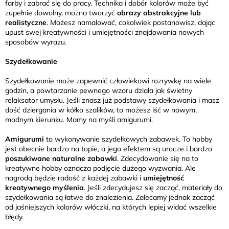
farby i zabrać się do pracy. Technika i dobór kolorów może być
zupełnie dowolny, można tworzyć
obrazy abstrakcyjne lub
realistyczne
. Możesz namalować, cokolwiek postanowisz, dając
upust swej kreatywności i umiejętności znajdowania nowych
sposobów wyrazu.
Szydełkowanie
Szydełkowanie może zapewnić człowiekowi rozrywkę na wiele
godzin, a powtarzanie pewnego wzoru działa jak świetny
relaksator umysłu. Jeśli znasz już podstawy szydełkowania i masz
dość dziergania w kółko szalików, to możesz iść w nowym,
modnym kierunku. Mamy na myśli amigurumi.
Amigurumi
to wykonywanie szydełkowych zabawek. To hobby
jest obecnie bardzo na topie, a jego efektem są urocze i bardzo
poszukiwane naturalne zabawki
. Zdecydowanie się na to
kreatywne hobby oznacza podjęcie dużego wyzwania. Ale
nagrodą będzie radość z każdej zabawki i
umiejętność
kreatywnego myślenia
. Jeśli zdecydujesz się zacząć, materiały do
szydełkowania są łatwe do znalezienia. Zalecamy jednak zacząć
od jaśniejszych kolorów włóczki, na których lepiej widać wszelkie
błędy.