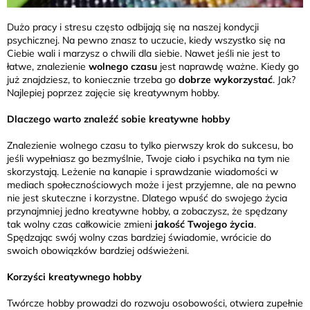
Dużo pracy i stresu często odbijają się na naszej kondycji
psychicznej. Na pewno znasz to uczucie, kiedy wszystko się na
Ciebie wali i marzysz o chwili dla siebie. Nawet jeśli nie jest to
łatwe, znalezienie
wolnego czasu
jest naprawdę ważne. Kiedy go
już znajdziesz, to koniecznie trzeba go
dobrze wykorzystać
. Jak?
Najlepiej poprzez zajęcie się kreatywnym hobby.
Dlaczego warto znaleźć sobie kreatywne hobby
Znalezienie wolnego czasu to tylko pierwszy krok do sukcesu, bo
jeśli wypełniasz go bezmyślnie, Twoje ciało i psychika na tym nie
skorzystają. Leżenie na kanapie i sprawdzanie wiadomości w
mediach społecznościowych może i jest przyjemne, ale na pewno
nie jest skuteczne i korzystne. Dlatego wpuść do swojego życia
przynajmniej jedno kreatywne hobby, a zobaczysz, że spędzany
tak wolny czas całkowicie zmieni
jakość Twojego życia
.
Spędzając swój wolny czas bardziej świadomie, wrócicie do
swoich obowiązków bardziej odświeżeni.
Korzyści kreatywnego hobby
Twórcze hobby prowadzi do rozwoju osobowości, otwiera zupełnie