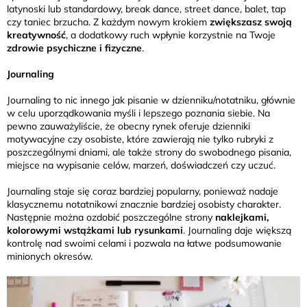
latynoski lub standardowy, break dance, street dance, balet, tap
czy taniec brzucha. Z każdym nowym krokiem
zwiększasz swoją
kreatywność
, a dodatkowy ruch wpłynie korzystnie na Twoje
zdrowie psychiczne i fizyczne
.
Journaling
Journaling to nic innego jak pisanie w dzienniku/notatniku, głównie
w celu uporządkowania myśli i lepszego poznania siebie. Na
pewno zauważyliście, że obecny rynek oferuje dzienniki
motywacyjne czy osobiste, które zawierają nie tylko rubryki z
poszczególnymi dniami, ale także strony do swobodnego pisania,
miejsce na wypisanie celów, marzeń, doświadczeń czy uczuć.
Journaling staje się coraz bardziej popularny, ponieważ nadaje
klasycznemu notatnikowi znacznie bardziej osobisty charakter.
Następnie można ozdobić poszczególne strony
naklejkami,
kolorowymi wstążkami lub rysunkami
. Journaling daje większą
kontrolę nad swoimi celami i pozwala na łatwe podsumowanie
minionych okresów.