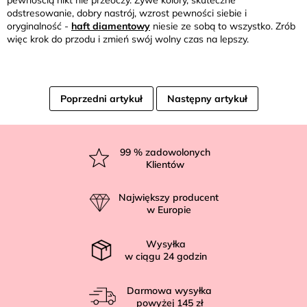
odstresowanie, dobry nastrój, wzrost pewności siebie i
oryginalność -
haft diamentowy
niesie ze sobą to wszystko. Zrób
więc krok do przodu i zmień swój wolny czas na lepszy.
Poprzedni artykuł
Następny artykuł
S
t
99
% zadowolonych
Klientów
o
p
Największy producent
k
w Europie
a
Wysyłka
w ciągu
24
godzin
Darmowa wysyłka
powyżej
145 zł