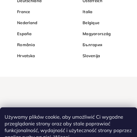
Deutschland
Österreich
France
Italia
Nederland
Belgique
España
Magyarország
România
България
Hrvatska
Slovenija
Używamy plików cookie, aby umożliwić Ci wygodne
przeglądanie strony oraz aby stale poprawiać
funkcjonalność, wydajność i użyteczność strony poprzez
Kupuj bezpiecznie w Diamondi. Dzięki protokołowi HTTPS Twoje