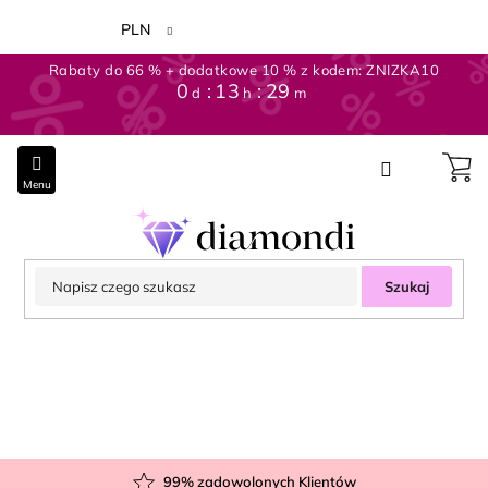
Przejść
do
PLN
treści
Rabaty do 66 % + dodatkowe 10 % z kodem: ZNIZKA10
0
13
29
d
h
m
Szukaj
99
% zadowolonych Klientów