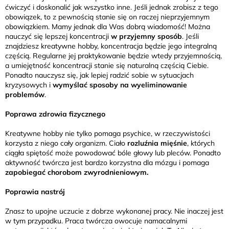
ćwiczyć i doskonalić jak wszystko inne. Jeśli jednak zrobisz z tego
obowiązek, to z pewnością stanie się on raczej nieprzyjemnym
obowiązkiem. Mamy jednak dla Was dobrą wiadomość! Można
nauczyć się lepszej koncentracji
w przyjemny sposób
. Jeśli
znajdziesz kreatywne hobby, koncentracja będzie jego integralną
częścią. Regularne jej praktykowanie będzie wtedy przyjemnością,
a umiejętność koncentracji stanie się naturalną częścią Ciebie.
Ponadto nauczysz się, jak lepiej radzić sobie w sytuacjach
kryzysowych i
wymyślać sposoby na wyeliminowanie
problemów
.
Poprawa zdrowia fizycznego
Kreatywne hobby nie tylko pomaga psychice, w rzeczywistości
korzysta z niego cały organizm. Ciało
rozluźnia mięśnie
, których
ciągła spiętość może powodować bóle głowy lub pleców. Ponadto
aktywność twórcza jest bardzo korzystna dla mózgu i pomaga
zapobiegać chorobom zwyrodnieniowym.
Poprawia nastrój
Znasz to upojne uczucie z dobrze wykonanej pracy. Nie inaczej jest
w tym przypadku. Praca twórcza owocuje namacalnymi