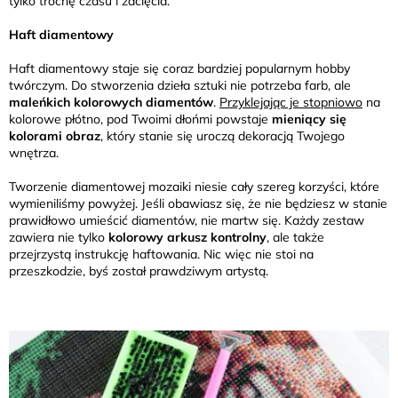
tylko trochę czasu i zacięcia.
Haft diamentowy
Haft diamentowy staje się coraz bardziej popularnym hobby
twórczym. Do stworzenia dzieła sztuki nie potrzeba farb, ale
maleńkich kolorowych diamentów
.
Przyklejając je stopniowo
na
kolorowe płótno, pod Twoimi dłońmi powstaje
mieniący się
kolorami obraz
, który stanie się uroczą dekoracją Twojego
wnętrza.
Tworzenie diamentowej mozaiki niesie cały szereg korzyści, które
wymieniliśmy powyżej. Jeśli obawiasz się, że nie będziesz w stanie
prawidłowo umieścić diamentów, nie martw się. Każdy zestaw
zawiera nie tylko
kolorowy arkusz kontrolny
, ale także
przejrzystą instrukcję haftowania. Nic więc nie stoi na
przeszkodzie, byś został prawdziwym artystą.