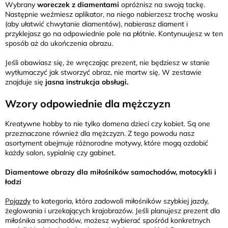
Wybrany
woreczek z diamentami
opróżnisz na swoją tackę.
Następnie weźmiesz aplikator, na niego nabierzesz trochę wosku
(aby ułatwić chwytanie diamentów), nabierasz diament i
przyklejasz go na odpowiednie pole na płótnie. Kontynuujesz w ten
sposób aż do ukończenia obrazu.
Jeśli obawiasz się, że wręczając prezent, nie będziesz w stanie
wytłumaczyć jak stworzyć obraz, nie martw się. W zestawie
znajduje się
jasna instrukcja obsługi.
Wzory odpowiednie dla mężczyzn
Kreatywne hobby to nie tylko domena dzieci czy kobiet. Są one
przeznaczone również dla mężczyzn. Z tego powodu nasz
asortyment obejmuje różnorodne motywy, które mogą ozdobić
każdy salon, sypialnię czy gabinet.
Diamentowe obrazy dla miłośników samochodów, motocykli i
łodzi
Pojazdy
to kategoria, która zadowoli miłośników szybkiej jazdy,
żeglowania i urzekających krajobrazów. Jeśli planujesz prezent dla
miłośnika samochodów, możesz wybierać spośród konkretnych