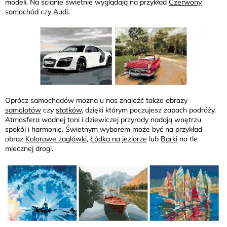
modeli. Na ścianie świetnie wyglądają na przykład
Czerwony
samochód
czy
Audi
.
Oprócz samochodów można u nas znaleźć także obrazy
samolotów
czy
statków
, dzięki którym poczujesz zapach podróży.
Atmosfera wodnej toni i dziewiczej przyrody nadają wnętrzu
spokój i harmonię. Świetnym wyborem może być na przykład
obraz
Kolorowe żaglówki
,
Łódka na jeziorze
lub
Barki
na tle
mlecznej drogi.