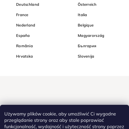
Deutschland
Österreich
France
Italia
Nederland
Belgique
España
Magyarország
România
България
Hrvatska
Slovenija
Używamy plików cookie, aby umożliwić Ci wygodne
przeglądanie strony oraz aby stale poprawiać
funkcjonalność, wydajność i użyteczność strony poprzez
Kupuj bezpiecznie w Diamondi. Dzięki protokołowi HTTPS Twoje