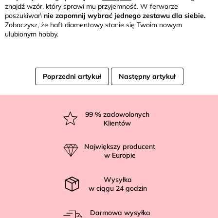
znajdź wzór, który sprawi mu przyjemność. W ferworze
poszukiwań
nie zapomnij wybrać jednego zestawu dla siebie.
Zobaczysz, że haft diamentowy stanie się Twoim nowym
ulubionym hobby.
Poprzedni artykuł
Następny artykuł
S
t
99
% zadowolonych
Klientów
o
p
Największy producent
k
w Europie
a
Wysyłka
w ciągu
24
godzin
Darmowa wysyłka