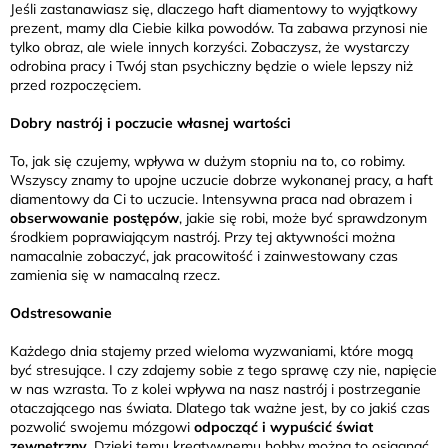
Jeśli zastanawiasz się, dlaczego haft diamentowy to wyjątkowy
prezent, mamy dla Ciebie kilka powodów. Ta zabawa przynosi nie
tylko obraz, ale wiele innych korzyści. Zobaczysz, że wystarczy
odrobina pracy i Twój stan psychiczny będzie o wiele lepszy niż
przed rozpoczęciem.
Dobry nastrój i poczucie własnej wartości
To, jak się czujemy, wpływa w dużym stopniu na to, co robimy.
Wszyscy znamy to upojne uczucie dobrze wykonanej pracy, a haft
diamentowy da Ci to uczucie. Intensywna praca nad obrazem i
obserwowanie postępów
, jakie się robi, może być sprawdzonym
środkiem poprawiającym nastrój. Przy tej aktywności można
namacalnie zobaczyć, jak pracowitość i zainwestowany czas
zamienia się w namacalną rzecz.
Odstresowanie
Każdego dnia stajemy przed wieloma wyzwaniami, które mogą
być stresujące. I czy zdajemy sobie z tego sprawę czy nie, napięcie
w nas wzrasta. To z kolei wpływa na nasz nastrój i postrzeganie
otaczającego nas świata. Dlatego tak ważne jest, by co jakiś czas
pozwolić swojemu mózgowi
odpocząć i wypuścić świat
zewnętrzny
. Dzięki temu kreatywnemu hobby można to osiągnąć.