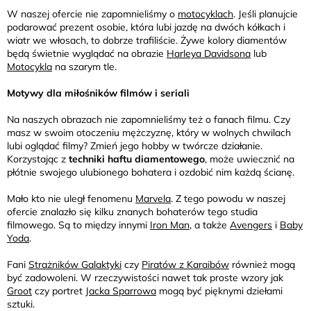
W naszej ofercie nie zapomnieliśmy o
motocyklach
. Jeśli planujcie
podarować prezent osobie, która lubi jazdę na dwóch kółkach i
wiatr we włosach, to dobrze trafiliście. Żywe kolory diamentów
będą świetnie wyglądać na obrazie
Harleya Davidsona
lub
Motocykla
na szarym tle.
Motywy dla miłośników filmów i seriali
Na naszych obrazach nie zapomnieliśmy też o fanach filmu. Czy
masz w swoim otoczeniu mężczyznę, który w wolnych chwilach
lubi oglądać filmy? Zmień jego hobby w twórcze działanie.
Korzystając z
techniki haftu diamentowego
, może uwiecznić na
płótnie swojego ulubionego bohatera i ozdobić nim każdą ścianę.
Mało kto nie uległ fenomenu
Marvela
. Z tego powodu w naszej
ofercie znalazło się kilku znanych bohaterów tego studia
filmowego. Są to między innymi
Iron Man
, a także
Avengers
i
Baby
Yoda
.
Fani
Strażników Galaktyki
czy
Piratów z Karaibów
również mogą
być zadowoleni. W rzeczywistości nawet tak proste wzory jak
Groot
czy portret
Jacka Sparrowa
mogą być pięknymi dziełami
sztuki.