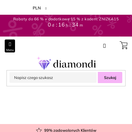
Przejść
do
PLN
treści
Rabaty do 66 % + dodatkowe 15 % z kodem: ZNIZKA15
0
16
34
d
h
m
Szukaj
99
% zadowolonych Klientów