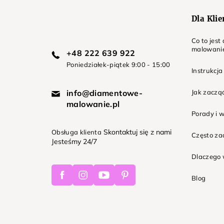
Dla Kli
Co to jes
malowani
+48 222 639 922
Poniedziałek-piątek 9:00 - 15:00
Instrukcja
info@diamentowe-
Jak zaczą
malowanie.pl
Porady i 
Skontaktuj się z nami
Obsługa klienta
Często z
Jesteśmy 24/7
Dlaczego 
Facebook
Instagram
Youtube
Pinterest
Blog