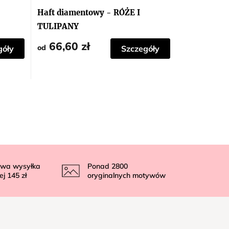
Haft diamentowy - RÓŻE I
TULIPANY
66,60 zł
od
góły
Szczegóły
wa wysyłka
Ponad
2800
ej
145 zł
oryginalnych motywów