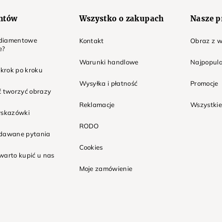
entów
Wszystko o zakupach
Nasze p
t diamentowe
Kontakt
Obraz z w
e?
Warunki handlowe
Najpopula
 krok po kroku
Wysyłka i płatność
Promocje
ć tworzyć obrazy
Reklamacje
Wszystkie
wskazówki
RODO
adawane pytania
Cookies
warto kupić u nas
Moje zamówienie