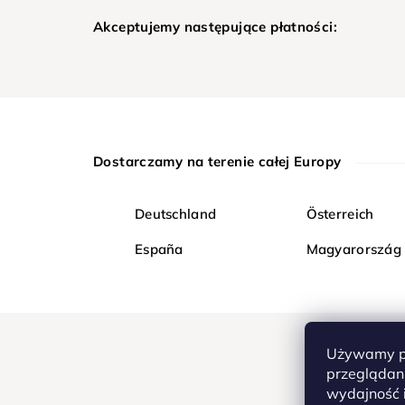
Akceptujemy następujące płatności:
Dostarczamy na terenie całej Europy
Deutschland
Österreich
España
Magyarország
Używamy pl
przeglądani
wydajność i