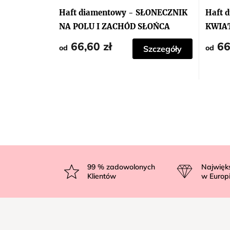
Haft diamentowy - SŁONECZNIK
Haft 
NA POLU I ZACHÓD SŁOŃCA
KWIA
OKNI
66,60 zł
66
od
od
Szczegóły
S
t
99
% zadowolonych
Najwięk
Klientów
w Europ
o
p
k
a