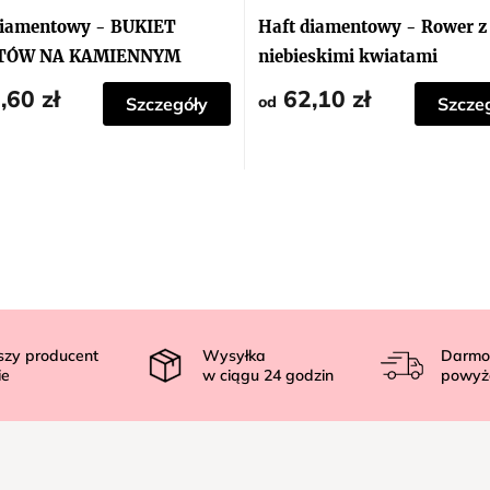
diamentowy - BUKIET
Haft diamentowy - Rower z
TÓW NA KAMIENNYM
niebieskimi kwiatami
E
,60 zł
62,10 zł
od
Szczegóły
Szcze
szy producent
Wysyłka
Darmo
ie
w ciągu
24
godzin
powyż