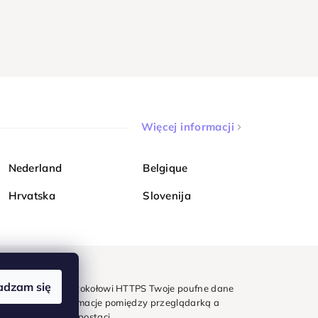
Więcej informacji
Nederland
Belgique
Hrvatska
Slovenija
adzam się
mondi. Dzięki protokołowi HTTPS Twoje poufne dane
e - wszystkie informacje pomiędzy przeglądarką a
w zaszyfrowanej postaci.