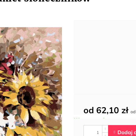
od
62,10 zł
o