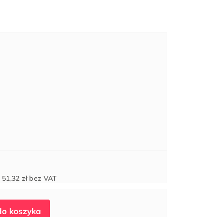
Cena
d
51,32 zł
bez VAT
jednostkowa: