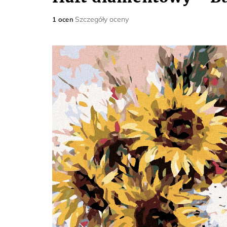
Średnia
Szczegóły oceny
1 ocen
ocena
produktu
wynosi
5,0
na
5
gwiazdek.