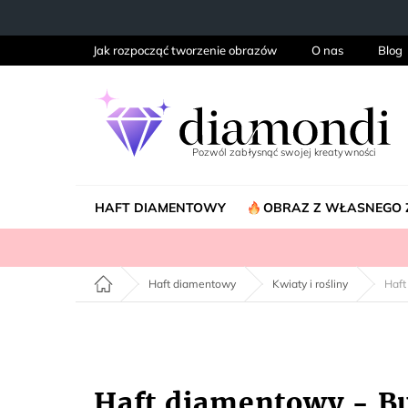
Przejść
do
treści
Jak rozpocząć tworzenie obrazów
O nas
Blog
HAFT DIAMENTOWY
OBRAZ Z WŁASNEGO 
Home
Haft diamentowy
Kwiaty i rośliny
Haft
Haft diamentowy - B