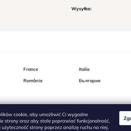
Wysyłka:
France
Italia
România
България
ików cookie, aby umożliwić Ci wygodne
Zg
Kupuj bezpiecznie w Dia
e strony oraz aby stale poprawiać funkcjonalność,
są całkowicie bezpieczn
 użyteczność strony poprzez analizę ruchu na niej.
serwerem są przesyłane 