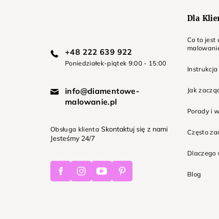
Dla Kli
Co to jes
malowani
+48 222 639 922
Poniedziałek-piątek 9:00 - 15:00
Instrukcja
info@diamentowe-
Jak zaczą
malowanie.pl
Porady i 
Skontaktuj się z nami
Obsługa klienta
Często z
Jesteśmy 24/7
Dlaczego 
Facebook
Instagram
Youtube
Pinterest
Blog