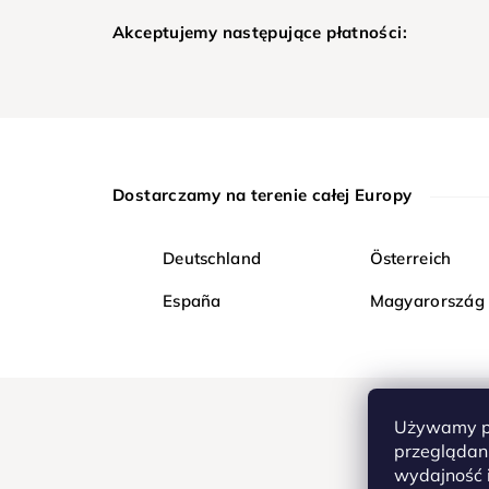
Akceptujemy następujące płatności:
Dostarczamy na terenie całej Europy
Deutschland
Österreich
España
Magyarország
Używamy pl
przeglądani
wydajność i