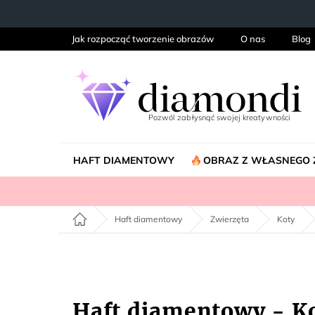
Przejść
do
treści
Jak rozpocząć tworzenie obrazów
O nas
Blog
HAFT DIAMENTOWY
OBRAZ Z WŁASNEGO 
Home
Haft diamentowy
Zwierzęta
Koty
Haft diamentowy - Ko