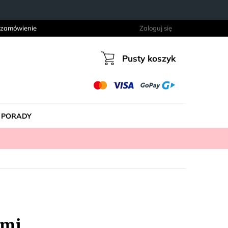
 zamówienie
Zaloguj się
Pusty koszyk
Koszyk
PORADY
ami