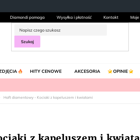
Diamondi pomaga
Wysyłka i płatność
Kontakt
Moje
Szukaj
ZDJĘCIA
HITY CENOWE
AKCESORIA
OPINIE
Haft diamentowy - Kociaki z kapeluszem i kwiatami
ciaki z kapeluszem i kwiat