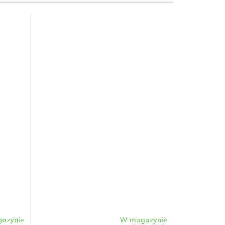
azynie
W magazynie
Średnia