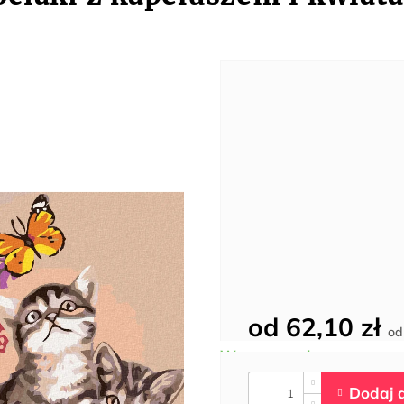
od
62,10 zł
o