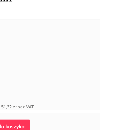
Cena
d
51,32 zł
bez VAT
jednostkowa: