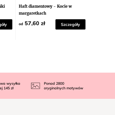
ocena
produktu
ńki
Haft diamentowy - Kocie w
wynosi
5,0
margaretkach
na
5
57,60 zł
gwiazdek.
od
góły
Szczegóły
wa wysyłka
Ponad
2800
ej
145 zł
oryginalnych motywów