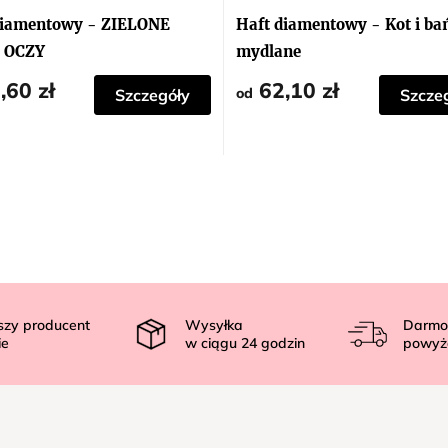
diamentowy - ZIELONE
Haft diamentowy - Kot i ba
 OCZY
mydlane
,60 zł
62,10 zł
od
Szczegóły
Szcze
szy producent
Wysyłka
Darmo
ie
w ciągu
24
godzin
powyż