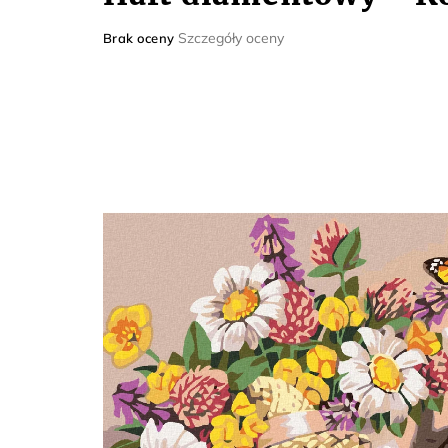
Średnia
Szczegóły oceny
Brak oceny
ocena
produktu
wynosi
0,0
na
5
gwiazdek.