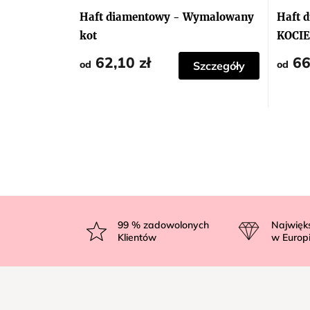
Haft diamentowy - Wymalowany
Haft 
kot
KOCIE
62,10 zł
66
od
od
Szczegóły
S
t
99
% zadowolonych
Najwięk
Klientów
w Europ
o
p
k
a