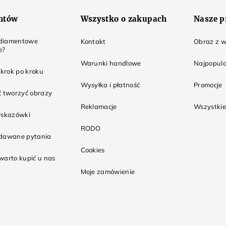
entów
Wszystko o zakupach
Nasze p
t diamentowe
Kontakt
Obraz z w
e?
Warunki handlowe
Najpopula
 krok po kroku
Wysyłka i płatność
Promocje
ć tworzyć obrazy
Reklamacje
Wszystkie
wskazówki
RODO
adawane pytania
Cookies
warto kupić u nas
Moje zamówienie