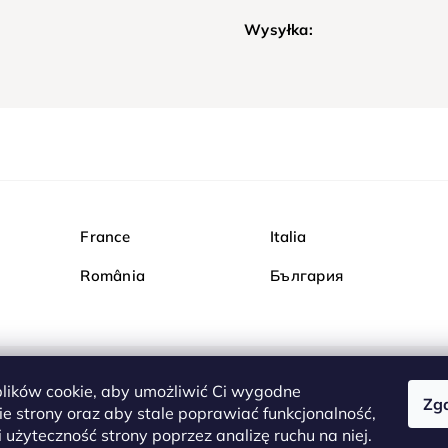
Wysyłka:
France
Italia
România
България
ików cookie, aby umożliwić Ci wygodne
Zg
Kupuj bezpiecznie w Dia
e strony oraz aby stale poprawiać funkcjonalność,
są całkowicie bezpieczn
 użyteczność strony poprzez analizę ruchu na niej.
serwerem są przesyłane 