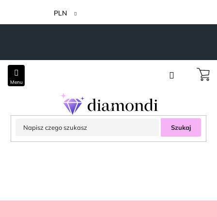
Przejść
do
PLN
treści
Szukaj