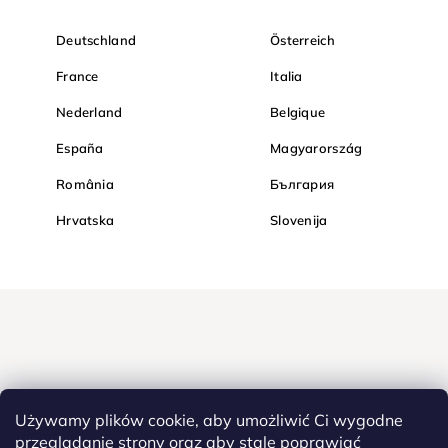
Deutschland
Österreich
France
Italia
Nederland
Belgique
España
Magyarország
România
България
Hrvatska
Slovenija
Używamy plików cookie, aby umożliwić Ci wygodne
przeglądanie strony oraz aby stale poprawiać