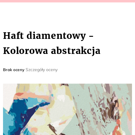
Haft diamentowy -
Kolorowa abstrakcja
Średnia
Szczegóły oceny
Brak oceny
ocena
produktu
wynosi
0,0
na
5
gwiazdek.