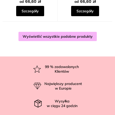
66,60 zł
66,60 zł
od
od
Szczegóły
Szczegóły
Wyświetlić wszystkie podobne produkty
S
t
99
% zadowolonych
Klientów
o
p
Największy producent
k
w Europie
a
Wysyłka
w ciągu
24
godzin