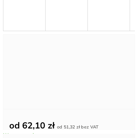
od
62,10 zł
Cena
od
51,32 zł
bez VAT
jednostkowa: