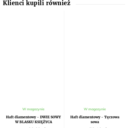
Średnia
W magazynie
W magazynie
ocena
produktu
Haft diamentowy - DWIE SOWY
Haft diamentowy - Tęczowa
wynosi
W BLASKU KSIĘŻYCA
sowa
5,0