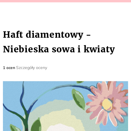
Haft diamentowy -
Niebieska sowa i kwiaty
Średnia
Szczegóły oceny
1 ocen
ocena
produktu
wynosi
5,0
na
5
gwiazdek.