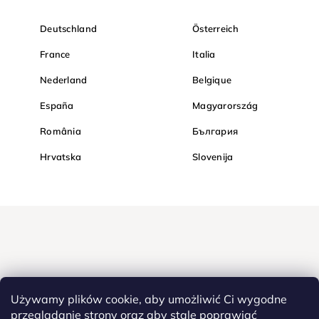
Deutschland
Österreich
France
Italia
Nederland
Belgique
España
Magyarország
România
България
Hrvatska
Slovenija
Używamy plików cookie, aby umożliwić Ci wygodne
przeglądanie strony oraz aby stale poprawiać