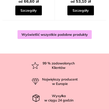
na
66,60 zł
53,10 zł
od
od
5
gwiazdek.
Szczegóły
Szczegóły
Wyświetlić wszystkie podobne produkty
S
t
99
% zadowolonych
Klientów
o
p
Największy producent
k
w Europie
a
Wysyłka
w ciągu
24
godzin