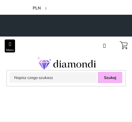
Przejść
do
PLN
treści
Szukaj