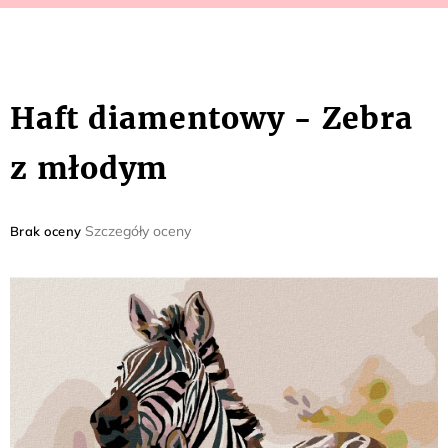
Haft diamentowy - Zebra
z młodym
Średnia
Szczegóły oceny
Brak oceny
ocena
produktu
wynosi
0,0
na
5
gwiazdek.