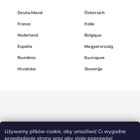
Deutschland
Österreich
France
Italia
Nederland
Belgique
España
Magyarország
România
България
Hrvatska
Slovenija
Używamy plików cookie, aby umożliwić Ci wygodne
przeglądanie strony oraz aby stale poprawiać