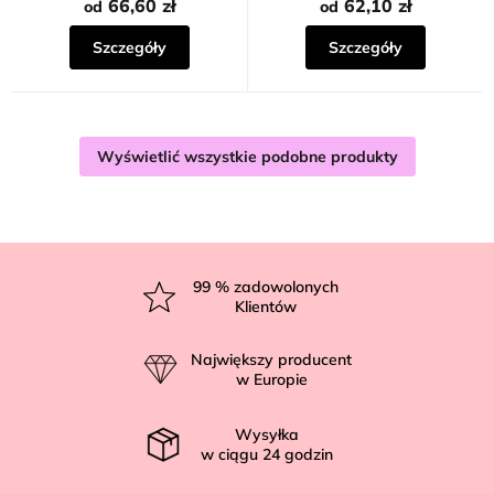
66,60 zł
62,10 zł
od
od
Szczegóły
Szczegóły
Wyświetlić wszystkie podobne produkty
S
t
99
% zadowolonych
Klientów
o
p
Największy producent
k
w Europie
a
Wysyłka
w ciągu
24
godzin