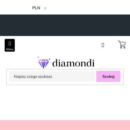
Przejść
do
PLN
treści
Szukaj