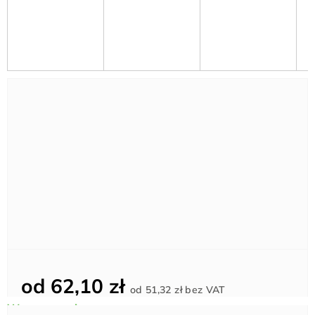
od
62,10 zł
Cena
od
51,32 zł
bez VAT
jednostkowa: