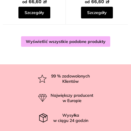
66,60 zł
66,60 zł
od
od
Szczegóły
Szczegóły
Wyświetlić wszystkie podobne produkty
S
t
99
% zadowolonych
Klientów
o
p
Największy producent
k
w Europie
a
Wysyłka
w ciągu
24
godzin