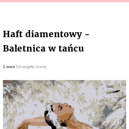
Haft diamentowy -
Baletnica w tańcu
Średnia
Szczegóły oceny
1 ocen
ocena
produktu
wynosi
5,0
na
5
gwiazdek.