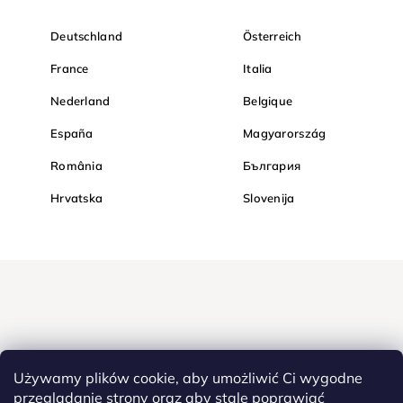
Deutschland
Österreich
France
Italia
Nederland
Belgique
España
Magyarország
România
България
Hrvatska
Slovenija
Używamy plików cookie, aby umożliwić Ci wygodne
przeglądanie strony oraz aby stale poprawiać