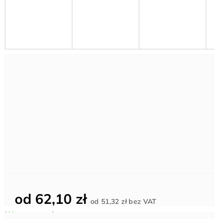
od
62,10 zł
Cena
od
51,32 zł
bez VAT
jednostkowa: