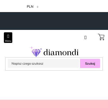
Przejść
do
PLN
treści
Szukaj